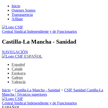
Inicio
Quienes Somos
Transparencia
Afíliate
Central Sindical Independiente y de Funcionarios
Castilla-La Mancha - Sanidad
NAVEGACIÓN
ESPAÑOL
Español
Català
Euskara
Galego
Valencià
Inicio
>
Castilla-La Mancha - Sanidad
>
CSIF Sanidad Castilla-La
Mancha | Técnicos superiores
Central Sindical Independiente y de Funcionarios
ESPAÑOL