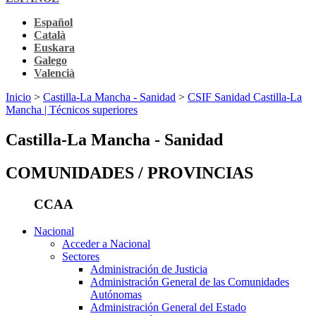
Español
Català
Euskara
Galego
Valencià
Inicio
>
Castilla-La Mancha - Sanidad
>
CSIF Sanidad Castilla-La
Mancha | Técnicos superiores
Castilla-La Mancha - Sanidad
COMUNIDADES / PROVINCIAS
CCAA
Nacional
Acceder a Nacional
Sectores
Administración de Justicia
Administración General de las Comunidades
Autónomas
Administración General del Estado