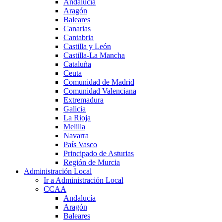
Andalucía
Aragón
Baleares
Canarias
Cantabria
Castilla y León
Castilla-La Mancha
Cataluña
Ceuta
Comunidad de Madrid
Comunidad Valenciana
Extremadura
Galicia
La Rioja
Melilla
Navarra
País Vasco
Principado de Asturias
Región de Murcia
Administración Local
Ir a Administración Local
CCAA
Andalucía
Aragón
Baleares