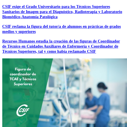
CSIF exige el Grado Universitario para los Técnicos Superiores
Sanitarios de Imagen para el Diagnóstico, Radioterapia y Laboratorio
Biomédico-Anatomía Patológica
CSIF reclama la figura del tutor/a de alumnos en prácticas de grados
medios y superiores
Recursos Humanos estudia la creación de las figuras de Coordinador
de Técnico en Cuidados Auxiliares de Enfermería y Coordinador de
Técnicos Superiores, tal y como había reclamado CSIF