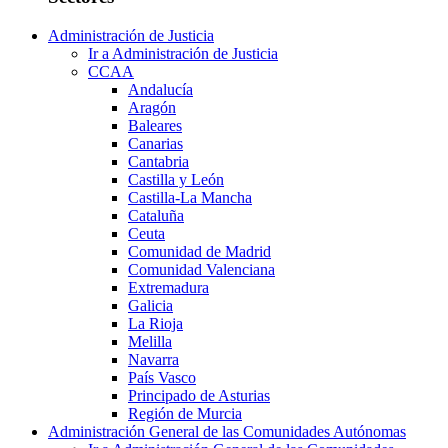
Administración de Justicia
Ir a Administración de Justicia
CCAA
Andalucía
Aragón
Baleares
Canarias
Cantabria
Castilla y León
Castilla-La Mancha
Cataluña
Ceuta
Comunidad de Madrid
Comunidad Valenciana
Extremadura
Galicia
La Rioja
Melilla
Navarra
País Vasco
Principado de Asturias
Región de Murcia
Administración General de las Comunidades Autónomas