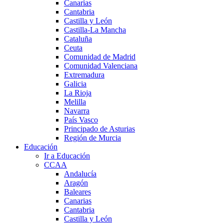
Canarias
Cantabria
Castilla y León
Castilla-La Mancha
Cataluña
Ceuta
Comunidad de Madrid
Comunidad Valenciana
Extremadura
Galicia
La Rioja
Melilla
Navarra
País Vasco
Principado de Asturias
Región de Murcia
Educación
Ir a Educación
CCAA
Andalucía
Aragón
Baleares
Canarias
Cantabria
Castilla y León