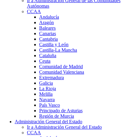
Ir a Administración General de las Comunidades
Autónomas
CCAA
Andalucía
Aragón
Baleares
Canarias
Cantabria
Castilla y León
Castilla-La Mancha
Cataluña
Ceuta
Comunidad de Madrid
Comunidad Valenciana
Extremadura
Galicia
La Rioja
Melilla
Navarra
País Vasco
Principado de Asturias
Región de Murcia
Administración General del Estado
Ir a Administración General del Estado
CCAA