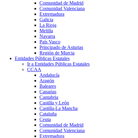
Comunidad de Madrid
Comunidad Valenciana
Extremadura
Galicia
La Rioja
Melilla
Navarra
País Vasco
Principado de Asturias
Región de Murcia
Entidades Públicas Estatales
Ir a Entidades Públicas Estatales
CCAA
Andalucía
Aragón
Baleares
Canarias
Cantabria
Castilla y León
Castilla-La Mancha
Cataluña
Ceuta
Comunidad de Madrid
Comunidad Valenciana
Extremadura