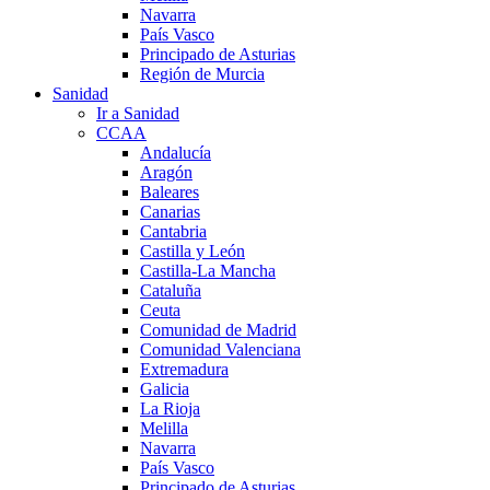
Navarra
País Vasco
Principado de Asturias
Región de Murcia
Sanidad
Ir a Sanidad
CCAA
Andalucía
Aragón
Baleares
Canarias
Cantabria
Castilla y León
Castilla-La Mancha
Cataluña
Ceuta
Comunidad de Madrid
Comunidad Valenciana
Extremadura
Galicia
La Rioja
Melilla
Navarra
País Vasco
Principado de Asturias