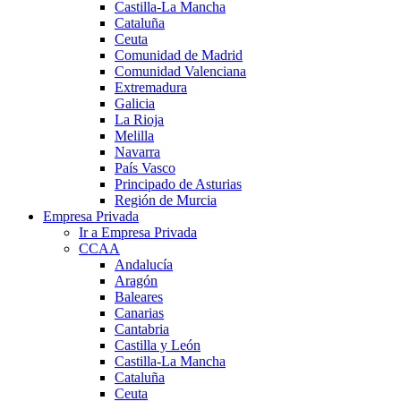
Castilla-La Mancha
Cataluña
Ceuta
Comunidad de Madrid
Comunidad Valenciana
Extremadura
Galicia
La Rioja
Melilla
Navarra
País Vasco
Principado de Asturias
Región de Murcia
Empresa Privada
Ir a Empresa Privada
CCAA
Andalucía
Aragón
Baleares
Canarias
Cantabria
Castilla y León
Castilla-La Mancha
Cataluña
Ceuta