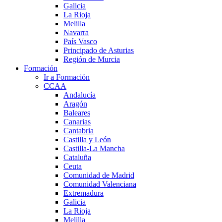
Galicia
La Rioja
Melilla
Navarra
País Vasco
Principado de Asturias
Región de Murcia
Formación
Ir a Formación
CCAA
Andalucía
Aragón
Baleares
Canarias
Cantabria
Castilla y León
Castilla-La Mancha
Cataluña
Ceuta
Comunidad de Madrid
Comunidad Valenciana
Extremadura
Galicia
La Rioja
Melilla