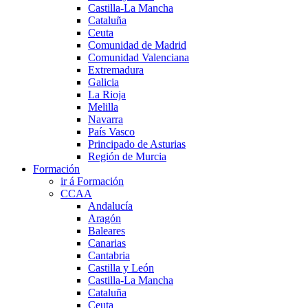
Castilla-La Mancha
Cataluña
Ceuta
Comunidad de Madrid
Comunidad Valenciana
Extremadura
Galicia
La Rioja
Melilla
Navarra
País Vasco
Principado de Asturias
Región de Murcia
Formación
ir á Formación
CCAA
Andalucía
Aragón
Baleares
Canarias
Cantabria
Castilla y León
Castilla-La Mancha
Cataluña
Ceuta