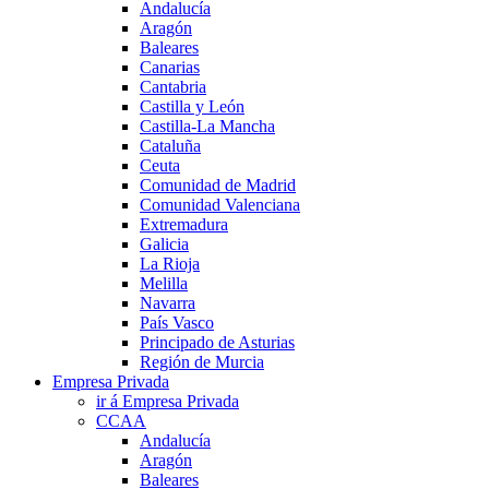
Andalucía
Aragón
Baleares
Canarias
Cantabria
Castilla y León
Castilla-La Mancha
Cataluña
Ceuta
Comunidad de Madrid
Comunidad Valenciana
Extremadura
Galicia
La Rioja
Melilla
Navarra
País Vasco
Principado de Asturias
Región de Murcia
Empresa Privada
ir á Empresa Privada
CCAA
Andalucía
Aragón
Baleares