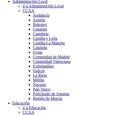
Administración Local
ir á Administración Local
CCAA
Andalucía
Aragón
Baleares
Canarias
Cantabria
Castilla y León
Castilla-La Mancha
Cataluña
Ceuta
Comunidad de Madrid
Comunidad Valenciana
Extremadura
Galicia
La Rioja
Melilla
Navarra
País Vasco
Principado de Asturias
Región de Murcia
Educación
ir á Educación
CCAA