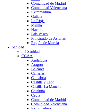
Comunidad de Madrid
Comunidad Valenciana
Extremadura
Galicia
La Rioja
Melilla
Navarra
País Vasco
Principado de Asturias
Región de Murcia
Sanidad
ir á Sanidad
CCAA
Andalucía
Aragón
Baleares
Canarias
Cantabria
Castilla y León
Castilla-La Mancha
Cataluña
Ceuta
Comunidad de Madrid
Comunidad Valenciana
Extremadura