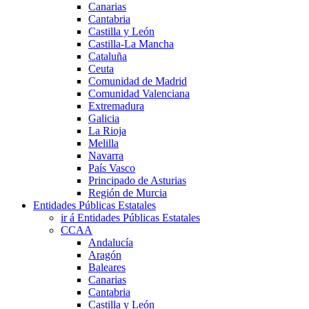
Canarias
Cantabria
Castilla y León
Castilla-La Mancha
Cataluña
Ceuta
Comunidad de Madrid
Comunidad Valenciana
Extremadura
Galicia
La Rioja
Melilla
Navarra
País Vasco
Principado de Asturias
Región de Murcia
Entidades Públicas Estatales
ir á Entidades Públicas Estatales
CCAA
Andalucía
Aragón
Baleares
Canarias
Cantabria
Castilla y León