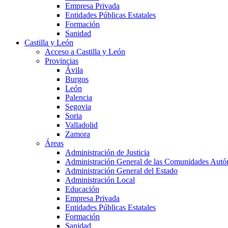
Empresa Privada
Entidades Públicas Estatales
Formación
Sanidad
Castilla y León
Acceso a Castilla y León
Provincias
Ávila
Burgos
León
Palencia
Segovia
Soria
Valladolid
Zamora
Áreas
Administración de Justicia
Administración General de las Comunidades Aut
Administración General del Estado
Administración Local
Educación
Empresa Privada
Entidades Públicas Estatales
Formación
Sanidad