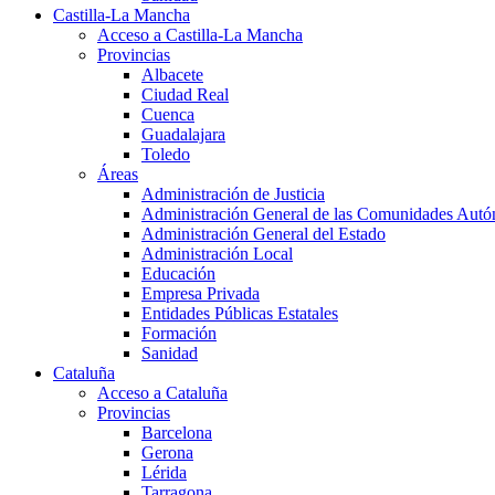
Castilla-La Mancha
Acceso a Castilla-La Mancha
Provincias
Albacete
Ciudad Real
Cuenca
Guadalajara
Toledo
Áreas
Administración de Justicia
Administración General de las Comunidades Aut
Administración General del Estado
Administración Local
Educación
Empresa Privada
Entidades Públicas Estatales
Formación
Sanidad
Cataluña
Acceso a Cataluña
Provincias
Barcelona
Gerona
Lérida
Tarragona