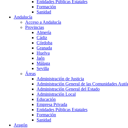
Entidades Públicas Estatales
Formación
Sanidad
Andalucía
Acceso a Andalucía
Provincias
Almería
Cádiz
Córdoba
Granada
Huelva
Jaén
Málaga
Sevilla
Áreas
Administración de Justicia
Administración General de las Comunidades Aut
Administración General del Estado
Administración Local
Educación
Empresa Privada
Entidades Públicas Estatales
Formación
Sanidad
Aragón