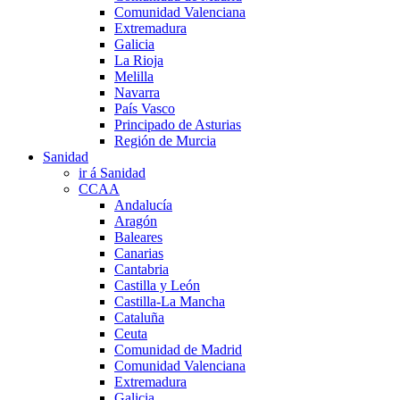
Comunidad Valenciana
Extremadura
Galicia
La Rioja
Melilla
Navarra
País Vasco
Principado de Asturias
Región de Murcia
Sanidad
ir á Sanidad
CCAA
Andalucía
Aragón
Baleares
Canarias
Cantabria
Castilla y León
Castilla-La Mancha
Cataluña
Ceuta
Comunidad de Madrid
Comunidad Valenciana
Extremadura
Galicia