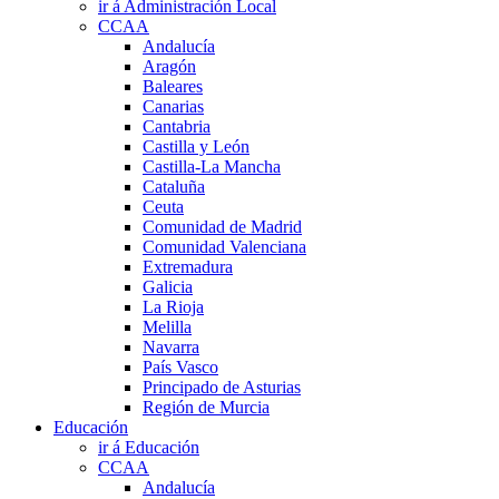
ir á Administración Local
CCAA
Andalucía
Aragón
Baleares
Canarias
Cantabria
Castilla y León
Castilla-La Mancha
Cataluña
Ceuta
Comunidad de Madrid
Comunidad Valenciana
Extremadura
Galicia
La Rioja
Melilla
Navarra
País Vasco
Principado de Asturias
Región de Murcia
Educación
ir á Educación
CCAA
Andalucía