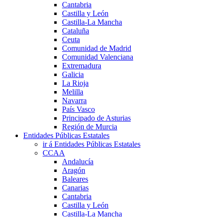
Cantabria
Castilla y León
Castilla-La Mancha
Cataluña
Ceuta
Comunidad de Madrid
Comunidad Valenciana
Extremadura
Galicia
La Rioja
Melilla
Navarra
País Vasco
Principado de Asturias
Región de Murcia
Entidades Públicas Estatales
ir á Entidades Públicas Estatales
CCAA
Andalucía
Aragón
Baleares
Canarias
Cantabria
Castilla y León
Castilla-La Mancha