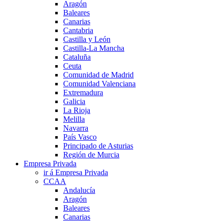
Aragón
Baleares
Canarias
Cantabria
Castilla y León
Castilla-La Mancha
Cataluña
Ceuta
Comunidad de Madrid
Comunidad Valenciana
Extremadura
Galicia
La Rioja
Melilla
Navarra
País Vasco
Principado de Asturias
Región de Murcia
Empresa Privada
ir á Empresa Privada
CCAA
Andalucía
Aragón
Baleares
Canarias