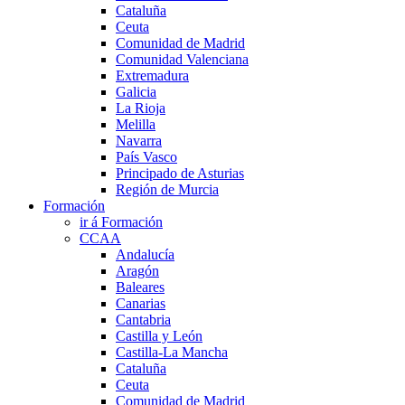
Cataluña
Ceuta
Comunidad de Madrid
Comunidad Valenciana
Extremadura
Galicia
La Rioja
Melilla
Navarra
País Vasco
Principado de Asturias
Región de Murcia
Formación
ir á Formación
CCAA
Andalucía
Aragón
Baleares
Canarias
Cantabria
Castilla y León
Castilla-La Mancha
Cataluña
Ceuta
Comunidad de Madrid