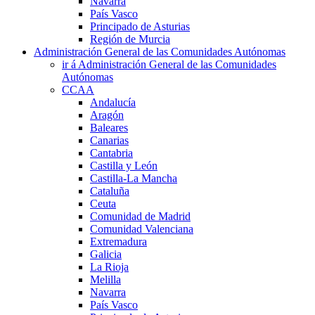
Navarra
País Vasco
Principado de Asturias
Región de Murcia
Administración General de las Comunidades Autónomas
ir á Administración General de las Comunidades
Autónomas
CCAA
Andalucía
Aragón
Baleares
Canarias
Cantabria
Castilla y León
Castilla-La Mancha
Cataluña
Ceuta
Comunidad de Madrid
Comunidad Valenciana
Extremadura
Galicia
La Rioja
Melilla
Navarra
País Vasco