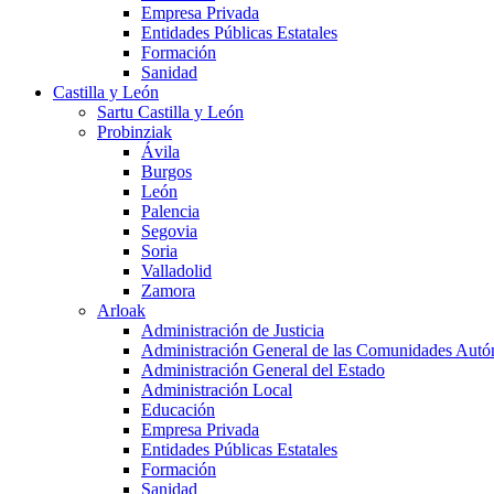
Empresa Privada
Entidades Públicas Estatales
Formación
Sanidad
Castilla y León
Sartu Castilla y León
Probinziak
Ávila
Burgos
León
Palencia
Segovia
Soria
Valladolid
Zamora
Arloak
Administración de Justicia
Administración General de las Comunidades Aut
Administración General del Estado
Administración Local
Educación
Empresa Privada
Entidades Públicas Estatales
Formación
Sanidad