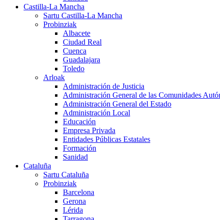
Castilla-La Mancha
Sartu Castilla-La Mancha
Probinziak
Albacete
Ciudad Real
Cuenca
Guadalajara
Toledo
Arloak
Administración de Justicia
Administración General de las Comunidades Aut
Administración General del Estado
Administración Local
Educación
Empresa Privada
Entidades Públicas Estatales
Formación
Sanidad
Cataluña
Sartu Cataluña
Probinziak
Barcelona
Gerona
Lérida
Tarragona