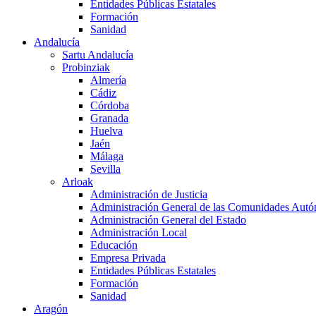
Entidades Públicas Estatales
Formación
Sanidad
Andalucía
Sartu Andalucía
Probinziak
Almería
Cádiz
Córdoba
Granada
Huelva
Jaén
Málaga
Sevilla
Arloak
Administración de Justicia
Administración General de las Comunidades Aut
Administración General del Estado
Administración Local
Educación
Empresa Privada
Entidades Públicas Estatales
Formación
Sanidad
Aragón