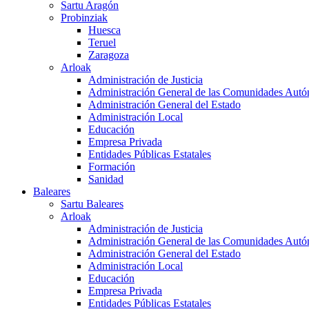
Sartu Aragón
Probinziak
Huesca
Teruel
Zaragoza
Arloak
Administración de Justicia
Administración General de las Comunidades Aut
Administración General del Estado
Administración Local
Educación
Empresa Privada
Entidades Públicas Estatales
Formación
Sanidad
Baleares
Sartu Baleares
Arloak
Administración de Justicia
Administración General de las Comunidades Aut
Administración General del Estado
Administración Local
Educación
Empresa Privada
Entidades Públicas Estatales