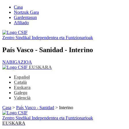
Casa
Nortzuk Gara
Gardentasun
Afiliado
Zentro Sindikal Independentea eta Funtzionarioak
País Vasco - Sanidad - Interino
NABIGAZIOA
EUSKARA
Español
Català
Euskara
Galego
Valencià
Casa
>
País Vasco - Sanidad
> Interino
Zentro Sindikal Independentea eta Funtzionarioak
EUSKARA