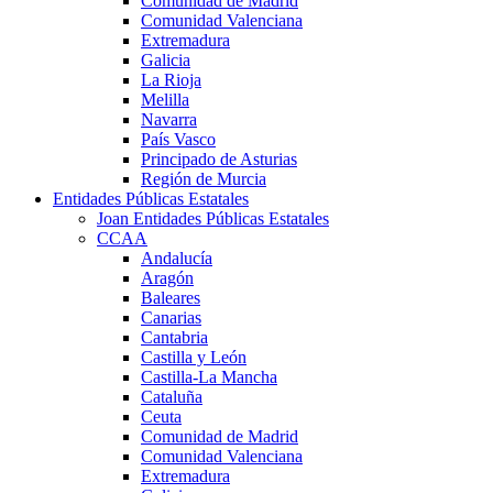
Comunidad de Madrid
Comunidad Valenciana
Extremadura
Galicia
La Rioja
Melilla
Navarra
País Vasco
Principado de Asturias
Región de Murcia
Entidades Públicas Estatales
Joan Entidades Públicas Estatales
CCAA
Andalucía
Aragón
Baleares
Canarias
Cantabria
Castilla y León
Castilla-La Mancha
Cataluña
Ceuta
Comunidad de Madrid
Comunidad Valenciana
Extremadura