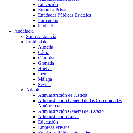
Educación
Empresa Privada
Entidades Públicas Estatales
Formación
Sanidad
Andalucía
Sartu Andalucía
Probinziak
Almería
Cádiz
Córdoba
Granada
Huelva
Jaén
Málaga
Sevilla
Arloak
Administración de Justicia
Administración General de las Comunidades
Autónomas
Administración General del Estado
Administración Local
Educación
Empresa Privada
Entidades Públicas Estatales