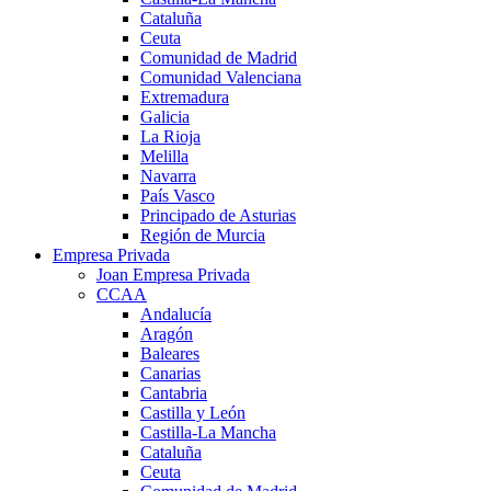
Cataluña
Ceuta
Comunidad de Madrid
Comunidad Valenciana
Extremadura
Galicia
La Rioja
Melilla
Navarra
País Vasco
Principado de Asturias
Región de Murcia
Empresa Privada
Joan Empresa Privada
CCAA
Andalucía
Aragón
Baleares
Canarias
Cantabria
Castilla y León
Castilla-La Mancha
Cataluña
Ceuta