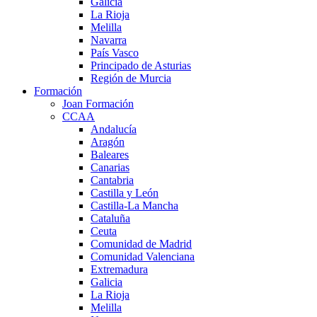
Galicia
La Rioja
Melilla
Navarra
País Vasco
Principado de Asturias
Región de Murcia
Formación
Joan Formación
CCAA
Andalucía
Aragón
Baleares
Canarias
Cantabria
Castilla y León
Castilla-La Mancha
Cataluña
Ceuta
Comunidad de Madrid
Comunidad Valenciana
Extremadura
Galicia
La Rioja
Melilla