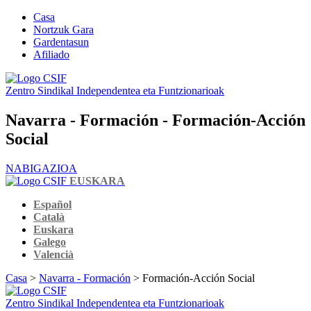
Casa
Nortzuk Gara
Gardentasun
Afiliado
Zentro Sindikal Independentea eta Funtzionarioak
Navarra - Formación - Formación-Acción
Social
NABIGAZIOA
EUSKARA
Español
Català
Euskara
Galego
Valencià
Casa
>
Navarra - Formación
> Formación-Acción Social
Zentro Sindikal Independentea eta Funtzionarioak