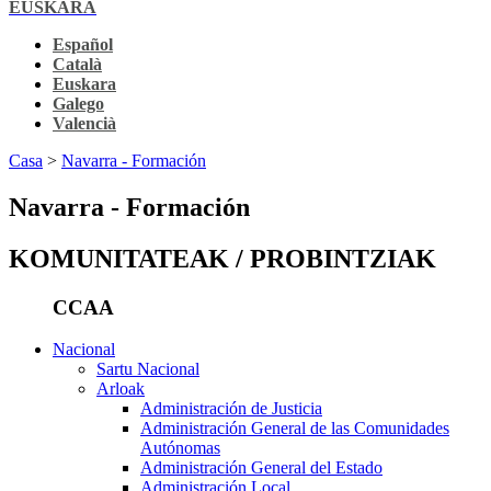
EUSKARA
Español
Català
Euskara
Galego
Valencià
Casa
>
Navarra - Formación
Navarra - Formación
KOMUNITATEAK / PROBINTZIAK
CCAA
Nacional
Sartu Nacional
Arloak
Administración de Justicia
Administración General de las Comunidades
Autónomas
Administración General del Estado
Administración Local