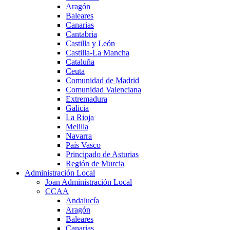
Aragón
Baleares
Canarias
Cantabria
Castilla y León
Castilla-La Mancha
Cataluña
Ceuta
Comunidad de Madrid
Comunidad Valenciana
Extremadura
Galicia
La Rioja
Melilla
Navarra
País Vasco
Principado de Asturias
Región de Murcia
Administración Local
Joan Administración Local
CCAA
Andalucía
Aragón
Baleares
Canarias