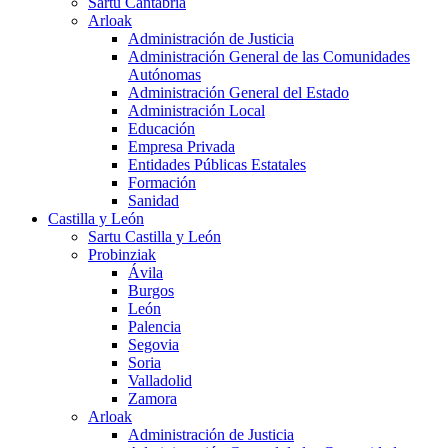
Sartu Cantabria
Arloak
Administración de Justicia
Administración General de las Comunidades
Autónomas
Administración General del Estado
Administración Local
Educación
Empresa Privada
Entidades Públicas Estatales
Formación
Sanidad
Castilla y León
Sartu Castilla y León
Probinziak
Ávila
Burgos
León
Palencia
Segovia
Soria
Valladolid
Zamora
Arloak
Administración de Justicia