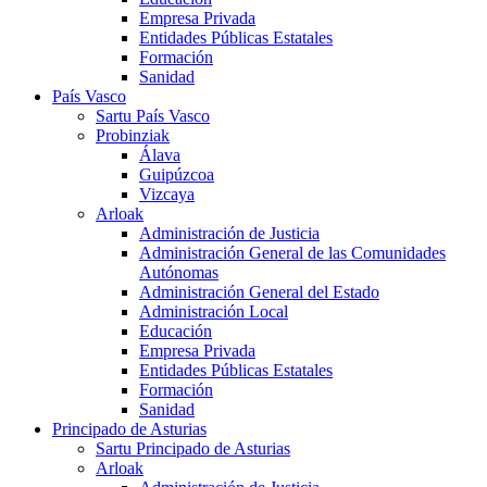
Empresa Privada
Entidades Públicas Estatales
Formación
Sanidad
País Vasco
Sartu País Vasco
Probinziak
Álava
Guipúzcoa
Vizcaya
Arloak
Administración de Justicia
Administración General de las Comunidades
Autónomas
Administración General del Estado
Administración Local
Educación
Empresa Privada
Entidades Públicas Estatales
Formación
Sanidad
Principado de Asturias
Sartu Principado de Asturias
Arloak