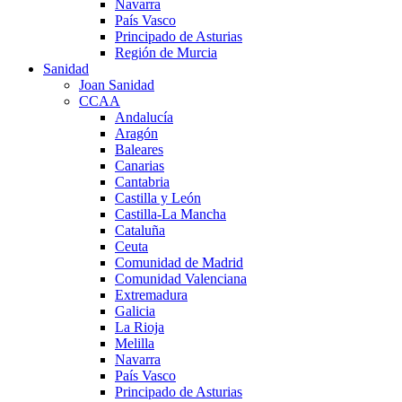
Navarra
País Vasco
Principado de Asturias
Región de Murcia
Sanidad
Joan Sanidad
CCAA
Andalucía
Aragón
Baleares
Canarias
Cantabria
Castilla y León
Castilla-La Mancha
Cataluña
Ceuta
Comunidad de Madrid
Comunidad Valenciana
Extremadura
Galicia
La Rioja
Melilla
Navarra
País Vasco
Principado de Asturias