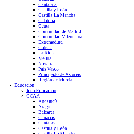
Cantabria
Castilla y León
Castilla-La Mancha
Cataluña
Ceuta
Comunidad de Madrid
Comunidad Valenciana
Extremadura
Galicia
La Rioja
Melilla
Navarra
País Vasco
Principado de Asturias
Región de Murcia
Educación
Joan Educación
CCAA
Andalucía
Aragón
Baleares
Canarias
Cantabria
Castilla y León
Castilla-La Mancha