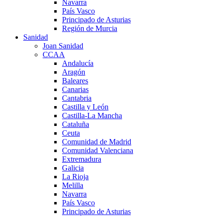
Navarra
País Vasco
Principado de Asturias
Región de Murcia
Sanidad
Joan Sanidad
CCAA
Andalucía
Aragón
Baleares
Canarias
Cantabria
Castilla y León
Castilla-La Mancha
Cataluña
Ceuta
Comunidad de Madrid
Comunidad Valenciana
Extremadura
Galicia
La Rioja
Melilla
Navarra
País Vasco
Principado de Asturias