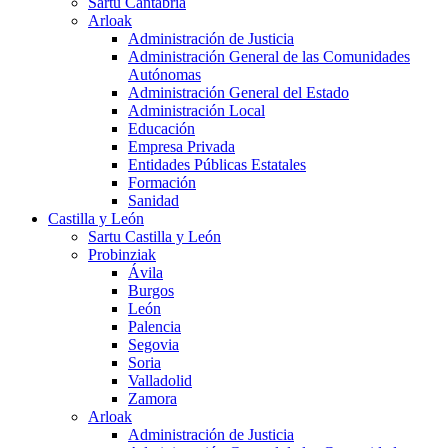
Sartu Cantabria
Arloak
Administración de Justicia
Administración General de las Comunidades
Autónomas
Administración General del Estado
Administración Local
Educación
Empresa Privada
Entidades Públicas Estatales
Formación
Sanidad
Castilla y León
Sartu Castilla y León
Probinziak
Ávila
Burgos
León
Palencia
Segovia
Soria
Valladolid
Zamora
Arloak
Administración de Justicia