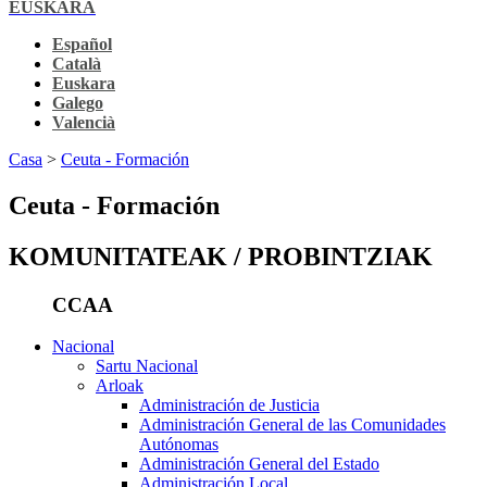
EUSKARA
Español
Català
Euskara
Galego
Valencià
Casa
>
Ceuta - Formación
Ceuta - Formación
KOMUNITATEAK / PROBINTZIAK
CCAA
Nacional
Sartu Nacional
Arloak
Administración de Justicia
Administración General de las Comunidades
Autónomas
Administración General del Estado
Administración Local