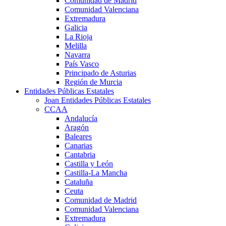
Comunidad de Madrid
Comunidad Valenciana
Extremadura
Galicia
La Rioja
Melilla
Navarra
País Vasco
Principado de Asturias
Región de Murcia
Entidades Públicas Estatales
Joan Entidades Públicas Estatales
CCAA
Andalucía
Aragón
Baleares
Canarias
Cantabria
Castilla y León
Castilla-La Mancha
Cataluña
Ceuta
Comunidad de Madrid
Comunidad Valenciana
Extremadura