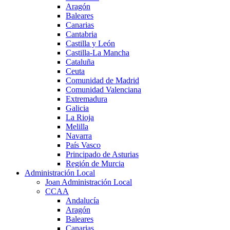
Aragón
Baleares
Canarias
Cantabria
Castilla y León
Castilla-La Mancha
Cataluña
Ceuta
Comunidad de Madrid
Comunidad Valenciana
Extremadura
Galicia
La Rioja
Melilla
Navarra
País Vasco
Principado de Asturias
Región de Murcia
Administración Local
Joan Administración Local
CCAA
Andalucía
Aragón
Baleares
Canarias