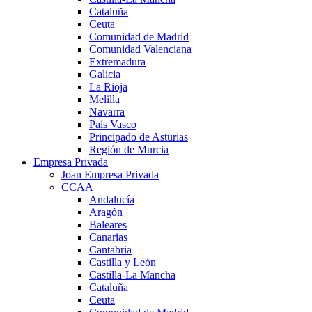
Cataluña
Ceuta
Comunidad de Madrid
Comunidad Valenciana
Extremadura
Galicia
La Rioja
Melilla
Navarra
País Vasco
Principado de Asturias
Región de Murcia
Empresa Privada
Joan Empresa Privada
CCAA
Andalucía
Aragón
Baleares
Canarias
Cantabria
Castilla y León
Castilla-La Mancha
Cataluña
Ceuta