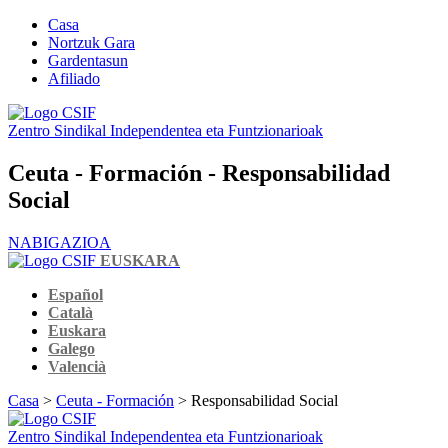
Casa
Nortzuk Gara
Gardentasun
Afiliado
Zentro Sindikal Independentea eta Funtzionarioak
Ceuta - Formación - Responsabilidad
Social
NABIGAZIOA
EUSKARA
Español
Català
Euskara
Galego
Valencià
Casa
>
Ceuta - Formación
> Responsabilidad Social
Zentro Sindikal Independentea eta Funtzionarioak