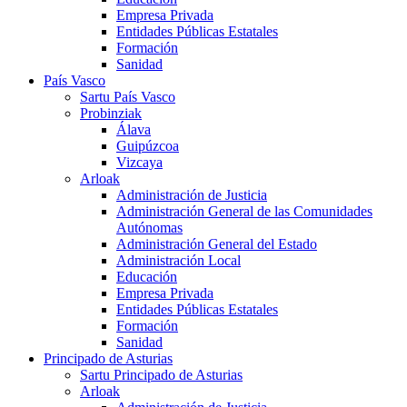
Empresa Privada
Entidades Públicas Estatales
Formación
Sanidad
País Vasco
Sartu País Vasco
Probinziak
Álava
Guipúzcoa
Vizcaya
Arloak
Administración de Justicia
Administración General de las Comunidades
Autónomas
Administración General del Estado
Administración Local
Educación
Empresa Privada
Entidades Públicas Estatales
Formación
Sanidad
Principado de Asturias
Sartu Principado de Asturias
Arloak