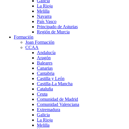
Galicia
La Rioja
Melilla
Navarra
País Vasco
Principado de Asturias
Región de Murcia
Formación
Joan Formación
CCAA
Andalucía
Aragón
Baleares
Canarias
Cantabria
Castilla y León
Castilla-La Mancha
Cataluña
Ceuta
Comunidad de Madrid
Comunidad Valenciana
Extremadura
Galicia
La Rioja
Melilla