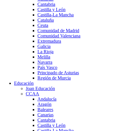
Cantabria
Castilla y León
Castilla-La Mancha
Cataluña
Ceuta
Comunidad de Madrid
Comunidad Valenciana
Extremadura
Galicia
La Rioja
Melilla
Navarra
País Vasco
Principado de Asturias
Región de Murcia
Educación
Joan Educación
CCAA
Andalucía
Aragón
Baleares
Canarias
Cantabria
Castilla y León
Castilla-La Mancha