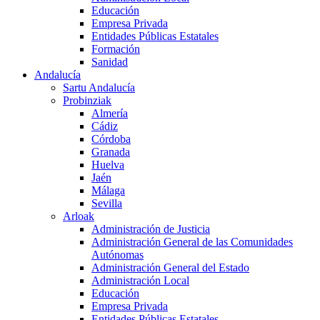
Educación
Empresa Privada
Entidades Públicas Estatales
Formación
Sanidad
Andalucía
Sartu Andalucía
Probinziak
Almería
Cádiz
Córdoba
Granada
Huelva
Jaén
Málaga
Sevilla
Arloak
Administración de Justicia
Administración General de las Comunidades
Autónomas
Administración General del Estado
Administración Local
Educación
Empresa Privada
Entidades Públicas Estatales