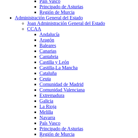
País Vasco
Principado de Asturias
Región de Murcia
Administración General del Estado
Joan Administración General del Estado
CCAA
Andalucía
Aragón
Baleares
Canarias
Cantabria
Castilla y León
Castilla-La Mancha
Cataluña
Ceuta
Comunidad de Madrid
Comunidad Valenciana
Extremadura
Galicia
La Rioja
Melilla
Navarra
País Vasco
Principado de Asturias
Región de Murcia