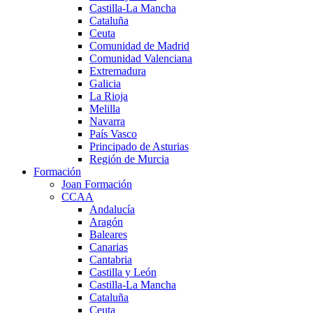
Castilla-La Mancha
Cataluña
Ceuta
Comunidad de Madrid
Comunidad Valenciana
Extremadura
Galicia
La Rioja
Melilla
Navarra
País Vasco
Principado de Asturias
Región de Murcia
Formación
Joan Formación
CCAA
Andalucía
Aragón
Baleares
Canarias
Cantabria
Castilla y León
Castilla-La Mancha
Cataluña
Ceuta