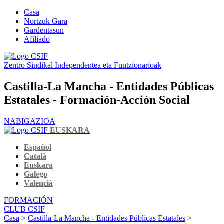
Casa
Nortzuk Gara
Gardentasun
Afiliado
Zentro Sindikal Independentea eta Funtzionarioak
Castilla-La Mancha - Entidades Públicas
Estatales - Formación-Acción Social
NABIGAZIOA
EUSKARA
Español
Català
Euskara
Galego
Valencià
FORMACIÓN
CLUB CSIF
Casa
>
Castilla-La Mancha - Entidades Públicas Estatales
>