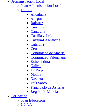
Administración Local
Joan Administración Local
CCAA
Andalucía
Aragón
Baleares
Canarias
Cantabria
Castilla y León
Castilla-La Mancha
Cataluña
Ceuta
Comunidad de Madrid
Comunidad Valenciana
Extremadura
Galicia
La Rioja
Melilla
Navarra
País Vasco
Principado de Asturias
Región de Murcia
Educación
Joan Educación
CCAA