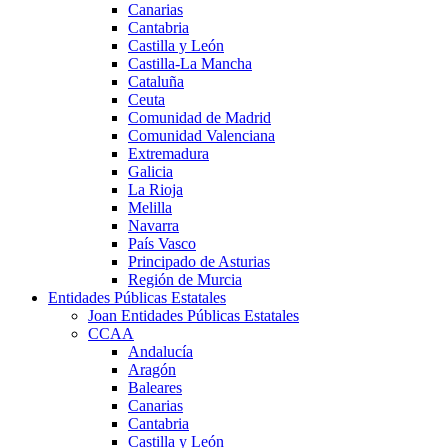
Canarias
Cantabria
Castilla y León
Castilla-La Mancha
Cataluña
Ceuta
Comunidad de Madrid
Comunidad Valenciana
Extremadura
Galicia
La Rioja
Melilla
Navarra
País Vasco
Principado de Asturias
Región de Murcia
Entidades Públicas Estatales
Joan Entidades Públicas Estatales
CCAA
Andalucía
Aragón
Baleares
Canarias
Cantabria
Castilla y León