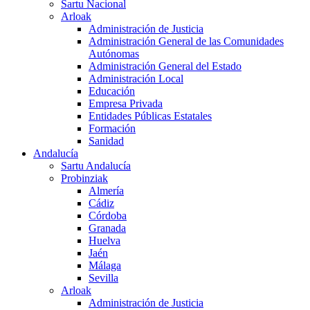
Sartu Nacional
Arloak
Administración de Justicia
Administración General de las Comunidades
Autónomas
Administración General del Estado
Administración Local
Educación
Empresa Privada
Entidades Públicas Estatales
Formación
Sanidad
Andalucía
Sartu Andalucía
Probinziak
Almería
Cádiz
Córdoba
Granada
Huelva
Jaén
Málaga
Sevilla
Arloak
Administración de Justicia