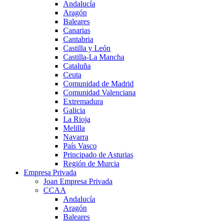
Andalucía
Aragón
Baleares
Canarias
Cantabria
Castilla y León
Castilla-La Mancha
Cataluña
Ceuta
Comunidad de Madrid
Comunidad Valenciana
Extremadura
Galicia
La Rioja
Melilla
Navarra
País Vasco
Principado de Asturias
Región de Murcia
Empresa Privada
Joan Empresa Privada
CCAA
Andalucía
Aragón
Baleares