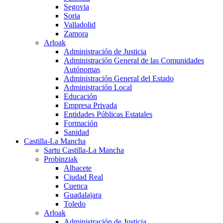
Segovia
Soria
Valladolid
Zamora
Arloak
Administración de Justicia
Administración General de las Comunidades
Autónomas
Administración General del Estado
Administración Local
Educación
Empresa Privada
Entidades Públicas Estatales
Formación
Sanidad
Castilla-La Mancha
Sartu Castilla-La Mancha
Probinziak
Albacete
Ciudad Real
Cuenca
Guadalajara
Toledo
Arloak
Administración de Justicia