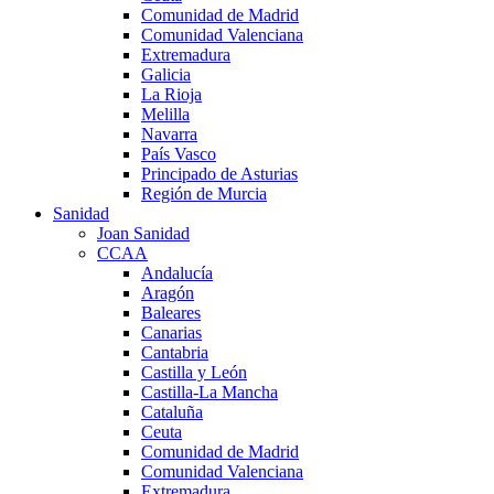
Comunidad de Madrid
Comunidad Valenciana
Extremadura
Galicia
La Rioja
Melilla
Navarra
País Vasco
Principado de Asturias
Región de Murcia
Sanidad
Joan Sanidad
CCAA
Andalucía
Aragón
Baleares
Canarias
Cantabria
Castilla y León
Castilla-La Mancha
Cataluña
Ceuta
Comunidad de Madrid
Comunidad Valenciana
Extremadura