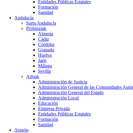
Entidades Públicas Estatales
Formación
Sanidad
Andalucía
Sartu Andalucía
Probinziak
Almería
Cádiz
Córdoba
Granada
Huelva
Jaén
Málaga
Sevilla
Arloak
Administración de Justicia
Administración General de las Comunidades Aut
Administración General del Estado
Administración Local
Educación
Empresa Privada
Entidades Públicas Estatales
Formación
Sanidad
Aragón