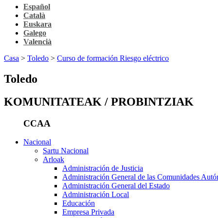
Español
Català
Euskara
Galego
Valencià
Casa
>
Toledo
>
Curso de formación Riesgo eléctrico
Toledo
KOMUNITATEAK / PROBINTZIAK
CCAA
Nacional
Sartu Nacional
Arloak
Administración de Justicia
Administración General de las Comunidades Aut
Administración General del Estado
Administración Local
Educación
Empresa Privada