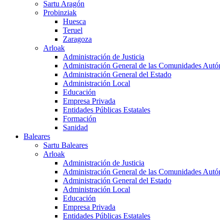
Sartu Aragón
Probinziak
Huesca
Teruel
Zaragoza
Arloak
Administración de Justicia
Administración General de las Comunidades Aut
Administración General del Estado
Administración Local
Educación
Empresa Privada
Entidades Públicas Estatales
Formación
Sanidad
Baleares
Sartu Baleares
Arloak
Administración de Justicia
Administración General de las Comunidades Aut
Administración General del Estado
Administración Local
Educación
Empresa Privada
Entidades Públicas Estatales