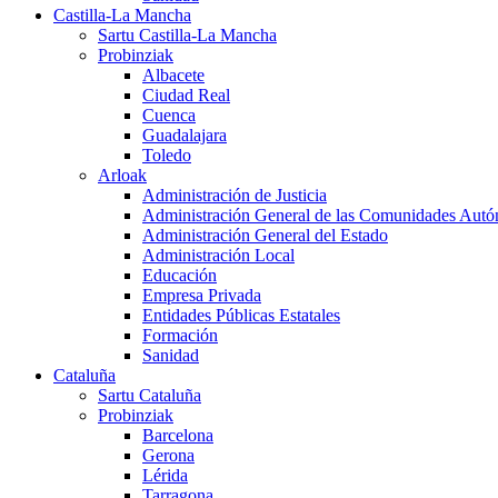
Castilla-La Mancha
Sartu Castilla-La Mancha
Probinziak
Albacete
Ciudad Real
Cuenca
Guadalajara
Toledo
Arloak
Administración de Justicia
Administración General de las Comunidades Aut
Administración General del Estado
Administración Local
Educación
Empresa Privada
Entidades Públicas Estatales
Formación
Sanidad
Cataluña
Sartu Cataluña
Probinziak
Barcelona
Gerona
Lérida
Tarragona