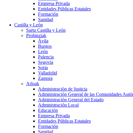
Empresa Privada
Entidades Públicas Estatales
Formación
Sanidad
Castilla y León
Sartu Castilla y León
Probinziak
Ávila
Burgos
León
Palencia
Segovia
Soria
Valladolid
Zamora
Arloak
Administración de Justicia
Administración General de las Comunidades Aut
Administración General del Estado
Administración Local
Educación
Empresa Privada
Entidades Públicas Estatales
Formación
Sanidad