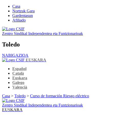
Casa
Nortzuk Gara
Gardentasun
Afiliado
Zentro Sindikal Independentea eta Funtzionarioak
Toledo
NABIGAZIOA
EUSKARA
Español
Català
Euskara
Galego
Valencià
Casa
>
Toledo
>
Curso de formación Riesgo eléctrico
Zentro Sindikal Independentea eta Funtzionarioak
EUSKARA