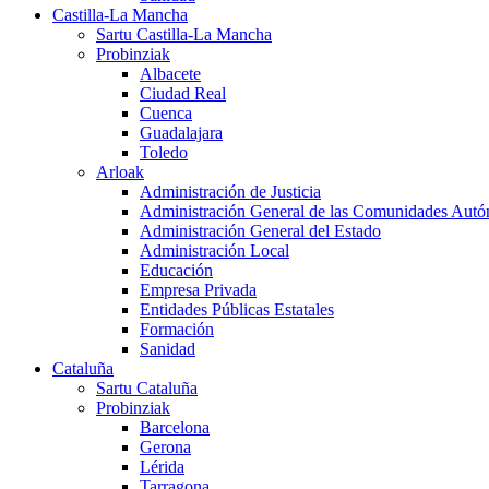
Castilla-La Mancha
Sartu Castilla-La Mancha
Probinziak
Albacete
Ciudad Real
Cuenca
Guadalajara
Toledo
Arloak
Administración de Justicia
Administración General de las Comunidades Aut
Administración General del Estado
Administración Local
Educación
Empresa Privada
Entidades Públicas Estatales
Formación
Sanidad
Cataluña
Sartu Cataluña
Probinziak
Barcelona
Gerona
Lérida
Tarragona