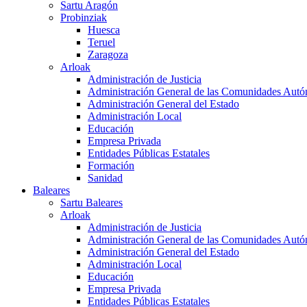
Sartu Aragón
Probinziak
Huesca
Teruel
Zaragoza
Arloak
Administración de Justicia
Administración General de las Comunidades Aut
Administración General del Estado
Administración Local
Educación
Empresa Privada
Entidades Públicas Estatales
Formación
Sanidad
Baleares
Sartu Baleares
Arloak
Administración de Justicia
Administración General de las Comunidades Aut
Administración General del Estado
Administración Local
Educación
Empresa Privada
Entidades Públicas Estatales