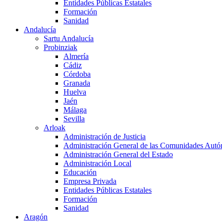
Entidades Públicas Estatales
Formación
Sanidad
Andalucía
Sartu Andalucía
Probinziak
Almería
Cádiz
Córdoba
Granada
Huelva
Jaén
Málaga
Sevilla
Arloak
Administración de Justicia
Administración General de las Comunidades Aut
Administración General del Estado
Administración Local
Educación
Empresa Privada
Entidades Públicas Estatales
Formación
Sanidad
Aragón