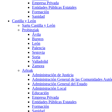
Empresa Privada
Entidades Públicas Estatales
Formación
Sanidad
Castilla y León
Sartu Castilla y León
Probinziak
Ávila
Burgos
León
Palencia
Segovia
Soria
Valladolid
Zamora
Arloak
Administración de Justicia
Administración General de las Comunidades Aut
Administración General del Estado
Administración Local
Educación
Empresa Privada
Entidades Públicas Estatales
Formación
Sanidad