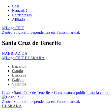
Casa
Nortzuk Gara
Gardentasun
Afiliado
Zentro Sindikal Independentea eta Funtzionarioak
Santa Cruz de Tenerife
NABIGAZIOA
EUSKARA
Español
Català
Euskara
Galego
Valencià
Casa
>
Santa Cruz de Tenerife
>
Convocatoria pública para la cobertu
Zentro Sindikal Independentea eta Funtzionarioak
EUSKARA