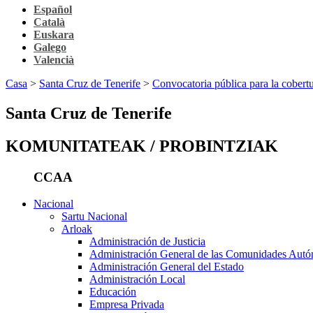
Español
Català
Euskara
Galego
Valencià
Casa
>
Santa Cruz de Tenerife
>
Convocatoria pública para la cobertu
Santa Cruz de Tenerife
KOMUNITATEAK / PROBINTZIAK
CCAA
Nacional
Sartu Nacional
Arloak
Administración de Justicia
Administración General de las Comunidades Aut
Administración General del Estado
Administración Local
Educación
Empresa Privada