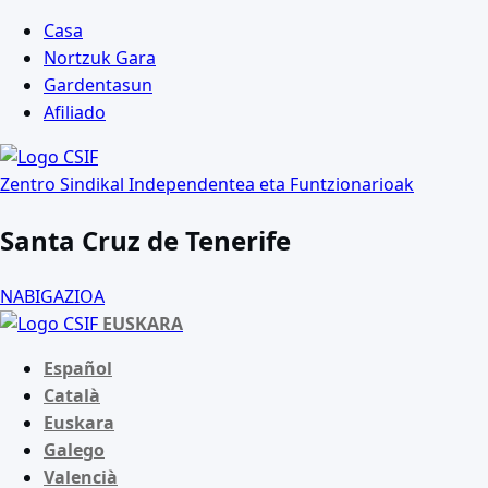
Casa
Nortzuk Gara
Gardentasun
Afiliado
Zentro Sindikal Independentea eta Funtzionarioak
Santa Cruz de Tenerife
NABIGAZIOA
EUSKARA
Español
Català
Euskara
Galego
Valencià