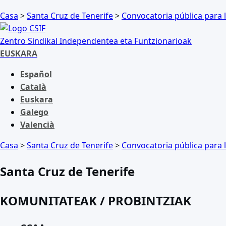
Casa
>
Santa Cruz de Tenerife
>
Convocatoria pública para l
Zentro Sindikal Independentea eta Funtzionarioak
EUSKARA
Español
Català
Euskara
Galego
Valencià
Casa
>
Santa Cruz de Tenerife
>
Convocatoria pública para l
Santa Cruz de Tenerife
KOMUNITATEAK / PROBINTZIAK