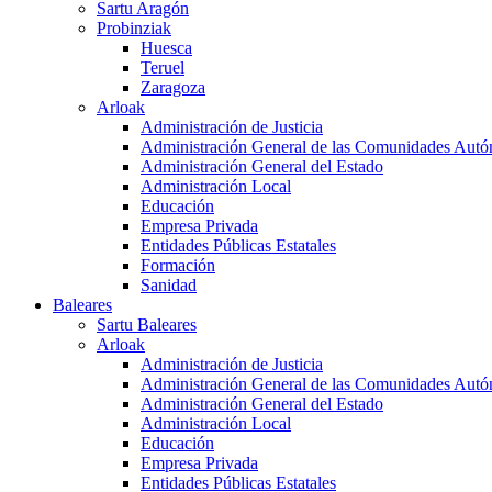
Sartu Aragón
Probinziak
Huesca
Teruel
Zaragoza
Arloak
Administración de Justicia
Administración General de las Comunidades Aut
Administración General del Estado
Administración Local
Educación
Empresa Privada
Entidades Públicas Estatales
Formación
Sanidad
Baleares
Sartu Baleares
Arloak
Administración de Justicia
Administración General de las Comunidades Aut
Administración General del Estado
Administración Local
Educación
Empresa Privada
Entidades Públicas Estatales