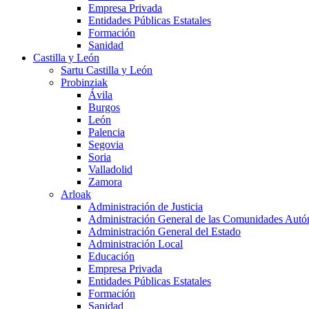
Empresa Privada
Entidades Públicas Estatales
Formación
Sanidad
Castilla y León
Sartu Castilla y León
Probinziak
Ávila
Burgos
León
Palencia
Segovia
Soria
Valladolid
Zamora
Arloak
Administración de Justicia
Administración General de las Comunidades Aut
Administración General del Estado
Administración Local
Educación
Empresa Privada
Entidades Públicas Estatales
Formación
Sanidad