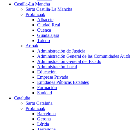
Castilla-La Mancha
Sartu Castilla-La Mancha
Probinziak
Albacete
Ciudad Real
Cuenca
Guadalajara
Toledo
Arloak
Administración de Justicia
Administración General de las Comunidades Aut
Administración General del Estado
Administración Local
Educación
Empresa Privada
Entidades Públicas Estatales
Formación
Sanidad
Cataluña
Sartu Cataluña
Probinziak
Barcelona
Gerona
Lérida
Tarragona