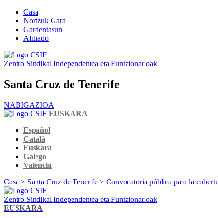
Casa
Nortzuk Gara
Gardentasun
Afiliado
Zentro Sindikal Independentea eta Funtzionarioak
Santa Cruz de Tenerife
NABIGAZIOA
EUSKARA
Español
Català
Euskara
Galego
Valencià
Casa
>
Santa Cruz de Tenerife
>
Convocatoria pública para la cobertu
Zentro Sindikal Independentea eta Funtzionarioak
EUSKARA