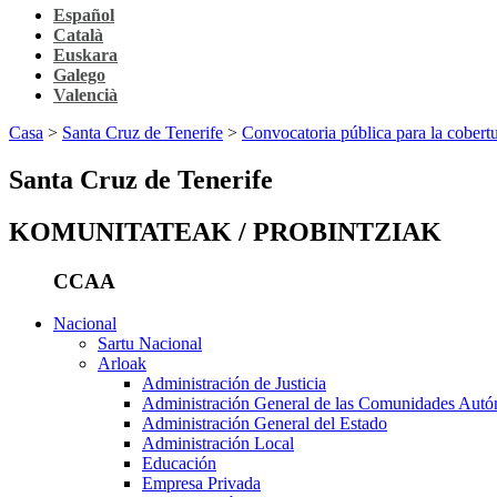
Español
Català
Euskara
Galego
Valencià
Casa
>
Santa Cruz de Tenerife
>
Convocatoria pública para la cobertu
Santa Cruz de Tenerife
KOMUNITATEAK / PROBINTZIAK
CCAA
Nacional
Sartu Nacional
Arloak
Administración de Justicia
Administración General de las Comunidades Aut
Administración General del Estado
Administración Local
Educación
Empresa Privada