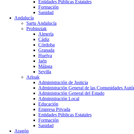
Entidades Públicas Estatales
Formación
Sanidad
Andalucía
Sartu Andalucía
Probinziak
Almería
Cádiz
Córdoba
Granada
Huelva
Jaén
Málaga
Sevilla
Arloak
Administración de Justicia
Administración General de las Comunidades Aut
Administración General del Estado
Administración Local
Educación
Empresa Privada
Entidades Públicas Estatales
Formación
Sanidad
Aragón