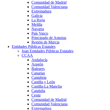
Comunidad de Madrid
Comunidad Valenciana
Extremadura
Galicia
La Rioja
Melilla
Navarra
País Vasco
Principado de Asturias
Región de Murcia
Entidades Públicas Estatales
Joan Entidades Públicas Estatales
CCAA
Andalucía
Aragón
Baleares
Canarias
Cantabria
Castilla y León
Castilla-La Mancha
Cataluña
Ceuta
Comunidad de Madrid
Comunidad Valenciana
Extremadura