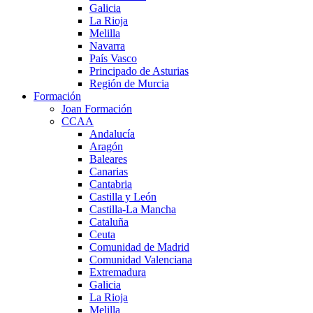
Galicia
La Rioja
Melilla
Navarra
País Vasco
Principado de Asturias
Región de Murcia
Formación
Joan Formación
CCAA
Andalucía
Aragón
Baleares
Canarias
Cantabria
Castilla y León
Castilla-La Mancha
Cataluña
Ceuta
Comunidad de Madrid
Comunidad Valenciana
Extremadura
Galicia
La Rioja
Melilla