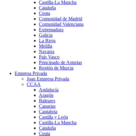
Castilla-La Mancha
Cataluña
Ceuta
Comunidad de Madrid
Comunidad Valenciana
Extremadura
Galicia
La Rioja
Melilla
Navarra
País Vasco
Principado de Asturias
Región de Murcia
Empresa Privada
Joan Empresa Privada
CCAA
Andalucía
Aragón
Baleares
Canarias
Cantabria
Castilla y León
Castilla-La Mancha
Cataluña
Ceuta