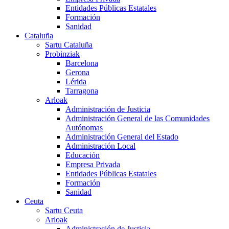
Entidades Públicas Estatales
Formación
Sanidad
Cataluña
Sartu Cataluña
Probinziak
Barcelona
Gerona
Lérida
Tarragona
Arloak
Administración de Justicia
Administración General de las Comunidades
Autónomas
Administración General del Estado
Administración Local
Educación
Empresa Privada
Entidades Públicas Estatales
Formación
Sanidad
Ceuta
Sartu Ceuta
Arloak
Administración de Justicia