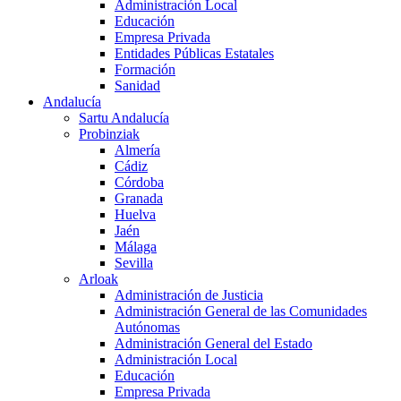
Administración Local
Educación
Empresa Privada
Entidades Públicas Estatales
Formación
Sanidad
Andalucía
Sartu Andalucía
Probinziak
Almería
Cádiz
Córdoba
Granada
Huelva
Jaén
Málaga
Sevilla
Arloak
Administración de Justicia
Administración General de las Comunidades
Autónomas
Administración General del Estado
Administración Local
Educación
Empresa Privada