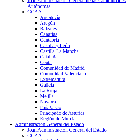
Joan Administración General de las Comunidades
Autónomas
CCAA
Andalucía
Aragón
Baleares
Canarias
Cantabria
Castilla y León
Castilla-La Mancha
Cataluña
Ceuta
Comunidad de Madrid
Comunidad Valenciana
Extremadura
Galicia
La Rioja
Melilla
Navarra
País Vasco
Principado de Asturias
Región de Murcia
Administración General del Estado
Joan Administración General del Estado
CCAA