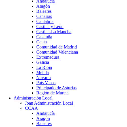
Andalucía
Aragón
Baleares
Canarias
Cantabria
Castilla y León
Castilla-La Mancha
Cataluña
Ceuta
Comunidad de Madrid
Comunidad Valenciana
Extremadura
Galicia
La Rioja
Melilla
Navarra
País Vasco
Principado de Asturias
Región de Murcia
Administración Local
Joan Administración Local
CCAA
Andalucía
Aragón
Baleares