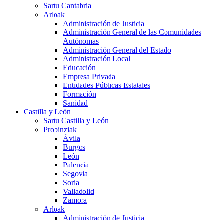
Sartu Cantabria
Arloak
Administración de Justicia
Administración General de las Comunidades
Autónomas
Administración General del Estado
Administración Local
Educación
Empresa Privada
Entidades Públicas Estatales
Formación
Sanidad
Castilla y León
Sartu Castilla y León
Probinziak
Ávila
Burgos
León
Palencia
Segovia
Soria
Valladolid
Zamora
Arloak
Administración de Justicia