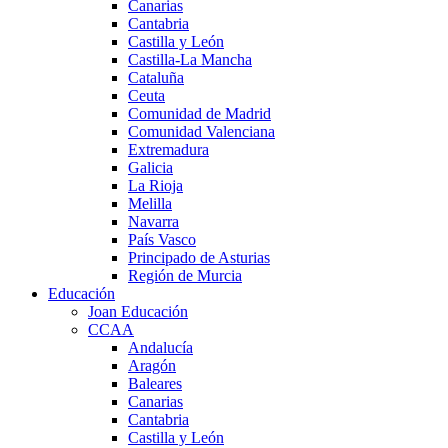
Canarias
Cantabria
Castilla y León
Castilla-La Mancha
Cataluña
Ceuta
Comunidad de Madrid
Comunidad Valenciana
Extremadura
Galicia
La Rioja
Melilla
Navarra
País Vasco
Principado de Asturias
Región de Murcia
Educación
Joan Educación
CCAA
Andalucía
Aragón
Baleares
Canarias
Cantabria
Castilla y León