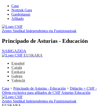
Casa
Nortzuk Gara
Gardentasun
Afiliado
Zentro Sindikal Independentea eta Funtzionarioak
Principado de Asturias - Educación
NABIGAZIOA
EUSKARA
Español
Català
Euskara
Galego
Valencià
Casa
>
Principado de Asturias - Educación
>
Didactio + CSIF -
Oferta exclusiva para afiliados de CSIF Asturias Educación
Zentro Sindikal Independentea eta Funtzionarioak
EUSKARA