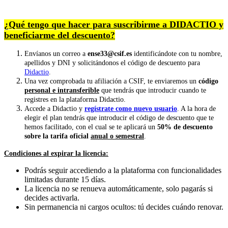
¿Qué tengo que hacer para suscribirme a DIDACTIO y
beneficiarme del descuento?
Envíanos un correo a
ense33@csif.es
identificándote con tu nombre,
apellidos y DNI y solicitándonos el código de descuento para
Didactio
.
Una vez comprobada tu afiliación a CSIF, te enviaremos un
código
personal e intransferible
que tendrás que introducir cuando te
registres en la plataforma Didactio.
Accede a Didactio y
regístrate como nuevo usuario
. A la hora de
elegir el plan tendrás que introducir el código de descuento que te
hemos facilitado, con el cual se te aplicará un
50% de descuento
sobre la tarifa oficial
anual o semestral
.
Condiciones al expirar la licencia:
Podrás seguir accediendo a la plataforma con funcionalidades
limitadas durante 15 días.
La licencia no se renueva automáticamente, solo pagarás si
decides activarla.
Sin permanencia ni cargos ocultos: tú decides cuándo renovar.