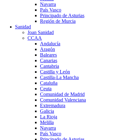
Navarra
País Vasco
Principado de Asturias
Región de Murcia
Sanidad
Joan Sanidad
CCAA
Andalucía
Aragón
Baleares
Canarias
Cantabria
Castilla y León
Castilla-La Mancha
Cataluña
Ceuta
Comunidad de Madrid
Comunidad Valenciana
Extremadura
Galicia
La Rioja
Melilla
Navarra
País Vasco
Principado de Asturias