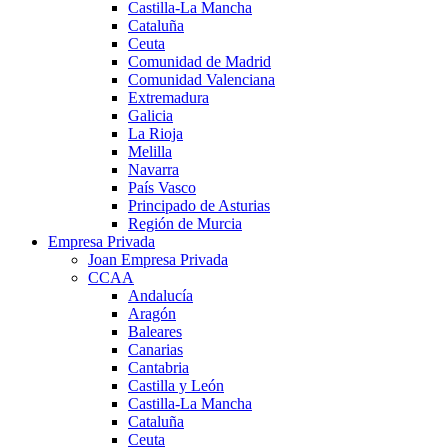
Castilla-La Mancha
Cataluña
Ceuta
Comunidad de Madrid
Comunidad Valenciana
Extremadura
Galicia
La Rioja
Melilla
Navarra
País Vasco
Principado de Asturias
Región de Murcia
Empresa Privada
Joan Empresa Privada
CCAA
Andalucía
Aragón
Baleares
Canarias
Cantabria
Castilla y León
Castilla-La Mancha
Cataluña
Ceuta