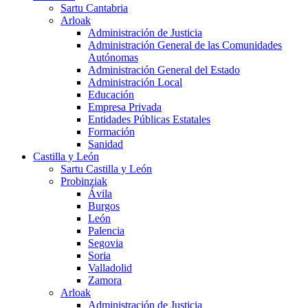
Sartu Cantabria
Arloak
Administración de Justicia
Administración General de las Comunidades
Autónomas
Administración General del Estado
Administración Local
Educación
Empresa Privada
Entidades Públicas Estatales
Formación
Sanidad
Castilla y León
Sartu Castilla y León
Probinziak
Ávila
Burgos
León
Palencia
Segovia
Soria
Valladolid
Zamora
Arloak
Administración de Justicia