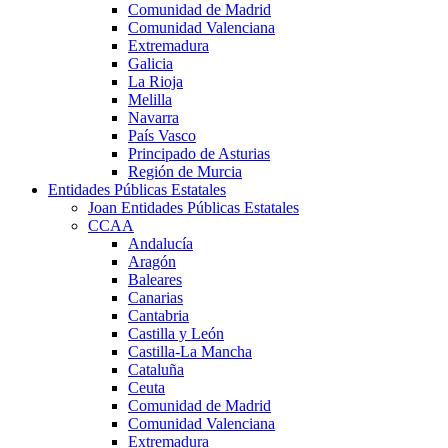
Comunidad de Madrid
Comunidad Valenciana
Extremadura
Galicia
La Rioja
Melilla
Navarra
País Vasco
Principado de Asturias
Región de Murcia
Entidades Públicas Estatales
Joan Entidades Públicas Estatales
CCAA
Andalucía
Aragón
Baleares
Canarias
Cantabria
Castilla y León
Castilla-La Mancha
Cataluña
Ceuta
Comunidad de Madrid
Comunidad Valenciana
Extremadura