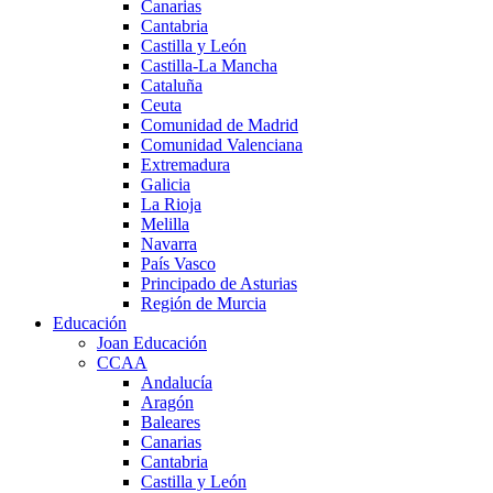
Canarias
Cantabria
Castilla y León
Castilla-La Mancha
Cataluña
Ceuta
Comunidad de Madrid
Comunidad Valenciana
Extremadura
Galicia
La Rioja
Melilla
Navarra
País Vasco
Principado de Asturias
Región de Murcia
Educación
Joan Educación
CCAA
Andalucía
Aragón
Baleares
Canarias
Cantabria
Castilla y León