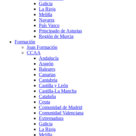
Galicia
La Rioja
Melilla
Navarra
País Vasco
Principado de Asturias
Región de Murcia
Formación
Joan Formación
CCAA
Andalucía
Aragón
Baleares
Canarias
Cantabria
Castilla y León
Castilla-La Mancha
Cataluña
Ceuta
Comunidad de Madrid
Comunidad Valenciana
Extremadura
Galicia
La Rioja
Melilla