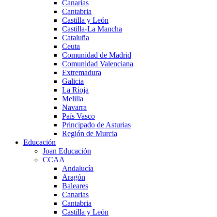
Canarias
Cantabria
Castilla y León
Castilla-La Mancha
Cataluña
Ceuta
Comunidad de Madrid
Comunidad Valenciana
Extremadura
Galicia
La Rioja
Melilla
Navarra
País Vasco
Principado de Asturias
Región de Murcia
Educación
Joan Educación
CCAA
Andalucía
Aragón
Baleares
Canarias
Cantabria
Castilla y León