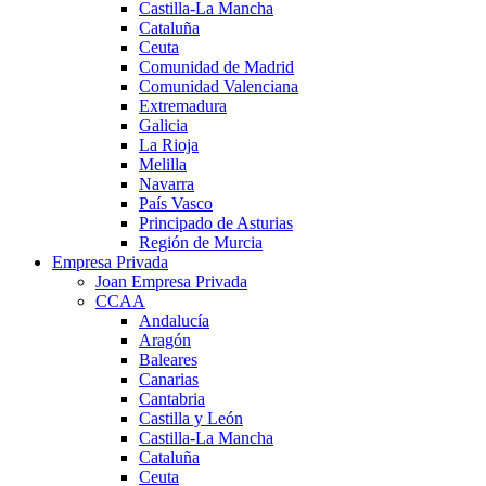
Castilla-La Mancha
Cataluña
Ceuta
Comunidad de Madrid
Comunidad Valenciana
Extremadura
Galicia
La Rioja
Melilla
Navarra
País Vasco
Principado de Asturias
Región de Murcia
Empresa Privada
Joan Empresa Privada
CCAA
Andalucía
Aragón
Baleares
Canarias
Cantabria
Castilla y León
Castilla-La Mancha
Cataluña
Ceuta