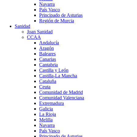
Navarra
País Vasco
Principado de Asturias
Región de Murcia
Sanidad
Joan Sanidad
CCAA
Andalucía
Aragón
Baleares
Canarias
Cantabria
Castilla y León
Castilla-La Mancha
Cataluña
Ceuta
Comunidad de Madrid
Comunidad Valenciana
Extremadura
Galicia
La Rioja
Melilla
Navarra
País Vasco
Principado de Asturias