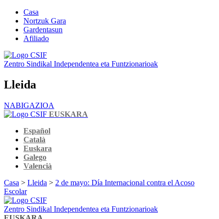
Casa
Nortzuk Gara
Gardentasun
Afiliado
Zentro Sindikal Independentea eta Funtzionarioak
Lleida
NABIGAZIOA
EUSKARA
Español
Català
Euskara
Galego
Valencià
Casa
>
Lleida
>
2 de mayo: Día Internacional contra el Acoso
Escolar
Zentro Sindikal Independentea eta Funtzionarioak
EUSKARA