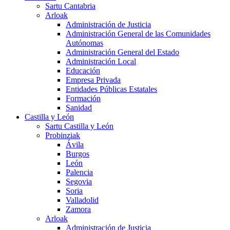
Sartu Cantabria
Arloak
Administración de Justicia
Administración General de las Comunidades
Autónomas
Administración General del Estado
Administración Local
Educación
Empresa Privada
Entidades Públicas Estatales
Formación
Sanidad
Castilla y León
Sartu Castilla y León
Probinziak
Ávila
Burgos
León
Palencia
Segovia
Soria
Valladolid
Zamora
Arloak
Administración de Justicia