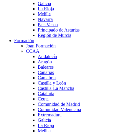
Galicia
La Rioja
Melilla
Navarra
País Vasco
Principado de Asturias
Región de Murcia
Formación
Joan Formación
CCAA
Andalucía
Aragón
Baleares
Canarias
Cantabria
Castilla y León
Castilla-La Mancha
Cataluña
Ceuta
Comunidad de Madrid
Comunidad Valenciana
Extremadura
Galicia
La Rioja
Melilla