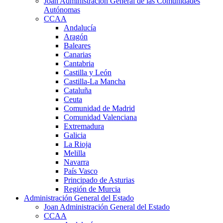
Joan Administración General de las Comunidades
Autónomas
CCAA
Andalucía
Aragón
Baleares
Canarias
Cantabria
Castilla y León
Castilla-La Mancha
Cataluña
Ceuta
Comunidad de Madrid
Comunidad Valenciana
Extremadura
Galicia
La Rioja
Melilla
Navarra
País Vasco
Principado de Asturias
Región de Murcia
Administración General del Estado
Joan Administración General del Estado
CCAA