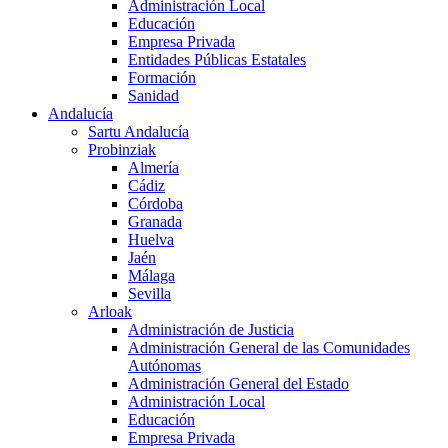
Administración Local
Educación
Empresa Privada
Entidades Públicas Estatales
Formación
Sanidad
Andalucía
Sartu Andalucía
Probinziak
Almería
Cádiz
Córdoba
Granada
Huelva
Jaén
Málaga
Sevilla
Arloak
Administración de Justicia
Administración General de las Comunidades
Autónomas
Administración General del Estado
Administración Local
Educación
Empresa Privada