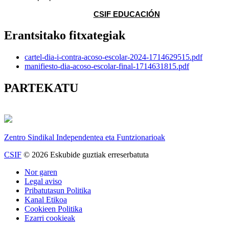
CSIF EDUCACIÓN
Erantsitako fitxategiak
cartel-dia-i-contra-acoso-escolar-2024-1714629515.pdf
manifiesto-dia-acoso-escolar-final-1714631815.pdf
PARTEKATU
Zentro Sindikal Independentea eta Funtzionarioak
CSIF
© 2026 Eskubide guztiak erreserbatuta
Nor garen
Legal aviso
Pribatutasun Politika
Kanal Etikoa
Cookieen Politika
Ezarri cookieak