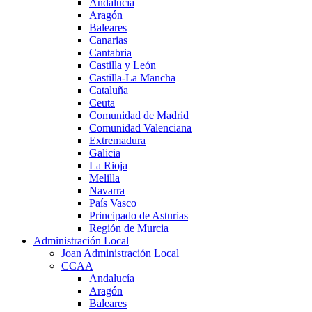
Andalucía
Aragón
Baleares
Canarias
Cantabria
Castilla y León
Castilla-La Mancha
Cataluña
Ceuta
Comunidad de Madrid
Comunidad Valenciana
Extremadura
Galicia
La Rioja
Melilla
Navarra
País Vasco
Principado de Asturias
Región de Murcia
Administración Local
Joan Administración Local
CCAA
Andalucía
Aragón
Baleares