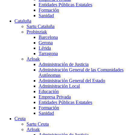
Entidades Públicas Estatales
Formación
Sanidad
Cataluña
Sartu Cataluña
Probinziak
Barcelona
Gerona
Lérida
Tarragona
Arloak
Administración de Justicia
Administración General de las Comunidades
Autónomas
Administración General del Estado
Administración Local
Educación
Empresa Privada
Entidades Públicas Estatales
Formación
Sanidad
Ceuta
Sartu Ceuta
Arloak
Administración de Justicia