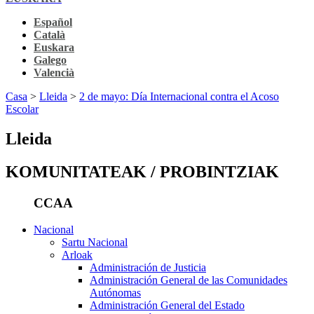
Español
Català
Euskara
Galego
Valencià
Casa
>
Lleida
>
2 de mayo: Día Internacional contra el Acoso
Escolar
Lleida
KOMUNITATEAK / PROBINTZIAK
CCAA
Nacional
Sartu Nacional
Arloak
Administración de Justicia
Administración General de las Comunidades
Autónomas
Administración General del Estado