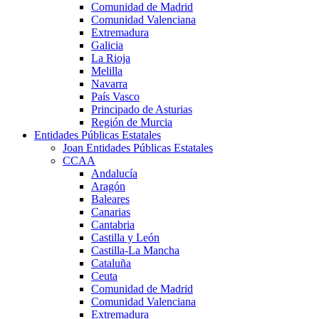
Comunidad de Madrid
Comunidad Valenciana
Extremadura
Galicia
La Rioja
Melilla
Navarra
País Vasco
Principado de Asturias
Región de Murcia
Entidades Públicas Estatales
Joan Entidades Públicas Estatales
CCAA
Andalucía
Aragón
Baleares
Canarias
Cantabria
Castilla y León
Castilla-La Mancha
Cataluña
Ceuta
Comunidad de Madrid
Comunidad Valenciana
Extremadura