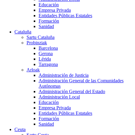
Educación
Empresa Privada
Entidades Públicas Estatales
Formación
Sanidad
Cataluña
Sartu Cataluña
Probinziak
Barcelona
Gerona
Lérida
Tarragona
Arloak
Administración de Justicia
Administración General de las Comunidades
Autónomas
Administración General del Estado
Administración Local
Educación
Empresa Privada
Entidades Públicas Estatales
Formación
Sanidad
Ceuta
Sartu Ceuta