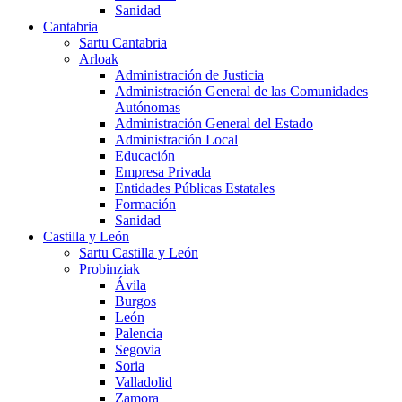
Sanidad
Cantabria
Sartu Cantabria
Arloak
Administración de Justicia
Administración General de las Comunidades
Autónomas
Administración General del Estado
Administración Local
Educación
Empresa Privada
Entidades Públicas Estatales
Formación
Sanidad
Castilla y León
Sartu Castilla y León
Probinziak
Ávila
Burgos
León
Palencia
Segovia
Soria
Valladolid
Zamora