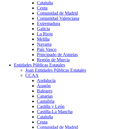
Cataluña
Ceuta
Comunidad de Madrid
Comunidad Valenciana
Extremadura
Galicia
La Rioja
Melilla
Navarra
País Vasco
Principado de Asturias
Región de Murcia
Entidades Públicas Estatales
Joan Entidades Públicas Estatales
CCAA
Andalucía
Aragón
Baleares
Canarias
Cantabria
Castilla y León
Castilla-La Mancha
Cataluña
Ceuta
Comunidad de Madrid