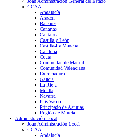
Joan Administración General del Estado
CCAA
Andalucía
Aragón
Baleares
Canarias
Cantabria
Castilla y León
Castilla-La Mancha
Cataluña
Ceuta
Comunidad de Madrid
Comunidad Valenciana
Extremadura
Galicia
La Rioja
Melilla
Navarra
País Vasco
Principado de Asturias
Región de Murcia
Administración Local
Joan Administración Local
CCAA
Andalucía