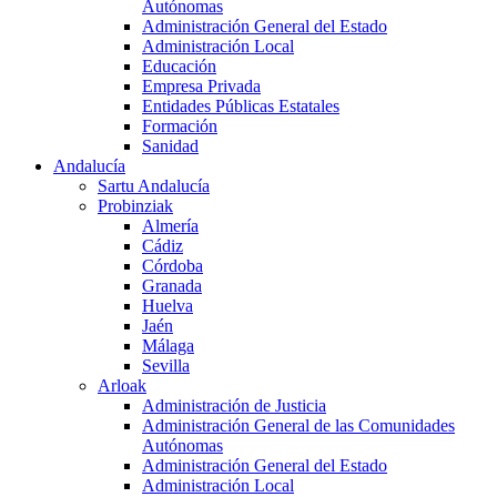
Autónomas
Administración General del Estado
Administración Local
Educación
Empresa Privada
Entidades Públicas Estatales
Formación
Sanidad
Andalucía
Sartu Andalucía
Probinziak
Almería
Cádiz
Córdoba
Granada
Huelva
Jaén
Málaga
Sevilla
Arloak
Administración de Justicia
Administración General de las Comunidades
Autónomas
Administración General del Estado
Administración Local