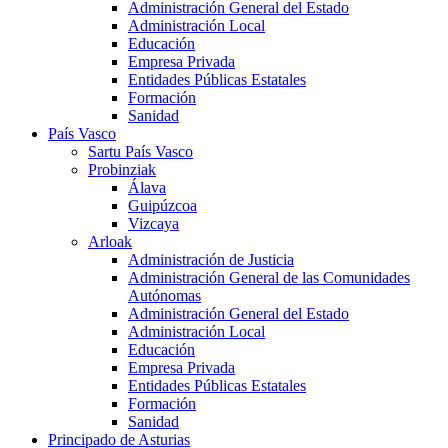
Administración General del Estado
Administración Local
Educación
Empresa Privada
Entidades Públicas Estatales
Formación
Sanidad
País Vasco
Sartu País Vasco
Probinziak
Álava
Guipúzcoa
Vizcaya
Arloak
Administración de Justicia
Administración General de las Comunidades
Autónomas
Administración General del Estado
Administración Local
Educación
Empresa Privada
Entidades Públicas Estatales
Formación
Sanidad
Principado de Asturias