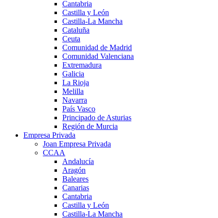
Cantabria
Castilla y León
Castilla-La Mancha
Cataluña
Ceuta
Comunidad de Madrid
Comunidad Valenciana
Extremadura
Galicia
La Rioja
Melilla
Navarra
País Vasco
Principado de Asturias
Región de Murcia
Empresa Privada
Joan Empresa Privada
CCAA
Andalucía
Aragón
Baleares
Canarias
Cantabria
Castilla y León
Castilla-La Mancha