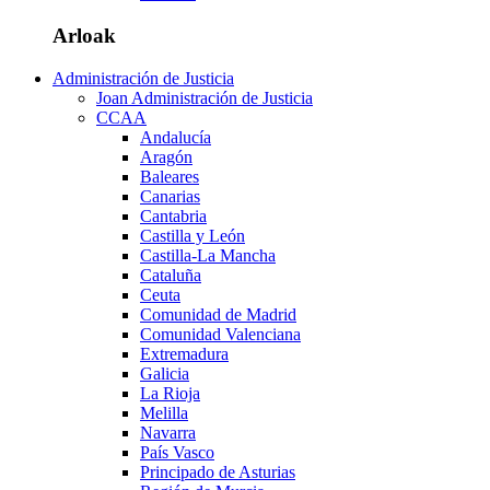
Arloak
Administración de Justicia
Joan Administración de Justicia
CCAA
Andalucía
Aragón
Baleares
Canarias
Cantabria
Castilla y León
Castilla-La Mancha
Cataluña
Ceuta
Comunidad de Madrid
Comunidad Valenciana
Extremadura
Galicia
La Rioja
Melilla
Navarra
País Vasco
Principado de Asturias