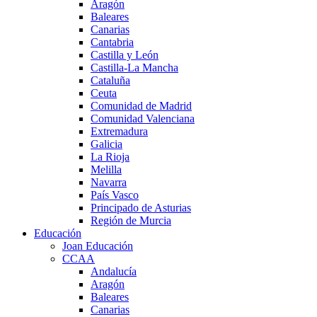
Aragón
Baleares
Canarias
Cantabria
Castilla y León
Castilla-La Mancha
Cataluña
Ceuta
Comunidad de Madrid
Comunidad Valenciana
Extremadura
Galicia
La Rioja
Melilla
Navarra
País Vasco
Principado de Asturias
Región de Murcia
Educación
Joan Educación
CCAA
Andalucía
Aragón
Baleares
Canarias