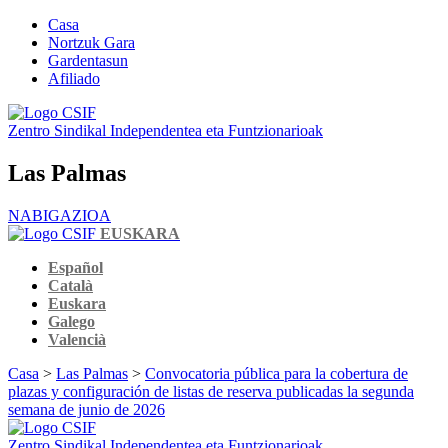
Casa
Nortzuk Gara
Gardentasun
Afiliado
Zentro Sindikal Independentea eta Funtzionarioak
Las Palmas
NABIGAZIOA
EUSKARA
Español
Català
Euskara
Galego
Valencià
Casa
>
Las Palmas
>
Convocatoria pública para la cobertura de
plazas y configuración de listas de reserva publicadas la segunda
semana de junio de 2026
Zentro Sindikal Independentea eta Funtzionarioak