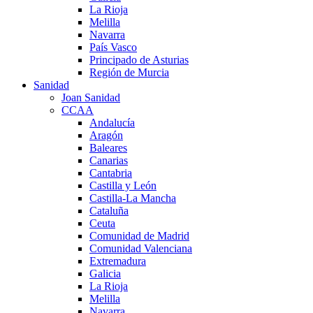
La Rioja
Melilla
Navarra
País Vasco
Principado de Asturias
Región de Murcia
Sanidad
Joan Sanidad
CCAA
Andalucía
Aragón
Baleares
Canarias
Cantabria
Castilla y León
Castilla-La Mancha
Cataluña
Ceuta
Comunidad de Madrid
Comunidad Valenciana
Extremadura
Galicia
La Rioja
Melilla
Navarra