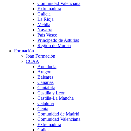
Comunidad Valenciana
Extremadura
Galicia
La Rioja
Melilla
Navarra
País Vasco
Principado de Asturias
Región de Murcia
Formación
Joan Formación
CCAA
Andalucía
Aragón
Baleares
Canarias
Cantabria
Castilla y León
Castilla-La Mancha
Cataluña
Ceuta
Comunidad de Madrid
Comunidad Valenciana
Extremadura
Galicia