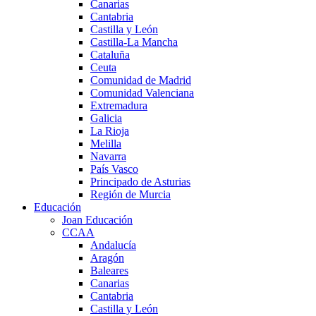
Canarias
Cantabria
Castilla y León
Castilla-La Mancha
Cataluña
Ceuta
Comunidad de Madrid
Comunidad Valenciana
Extremadura
Galicia
La Rioja
Melilla
Navarra
País Vasco
Principado de Asturias
Región de Murcia
Educación
Joan Educación
CCAA
Andalucía
Aragón
Baleares
Canarias
Cantabria
Castilla y León