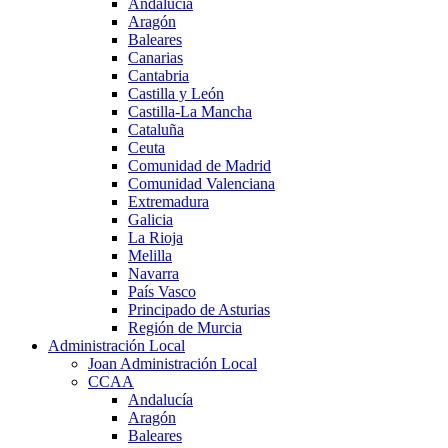
Andalucía
Aragón
Baleares
Canarias
Cantabria
Castilla y León
Castilla-La Mancha
Cataluña
Ceuta
Comunidad de Madrid
Comunidad Valenciana
Extremadura
Galicia
La Rioja
Melilla
Navarra
País Vasco
Principado de Asturias
Región de Murcia
Administración Local
Joan Administración Local
CCAA
Andalucía
Aragón
Baleares