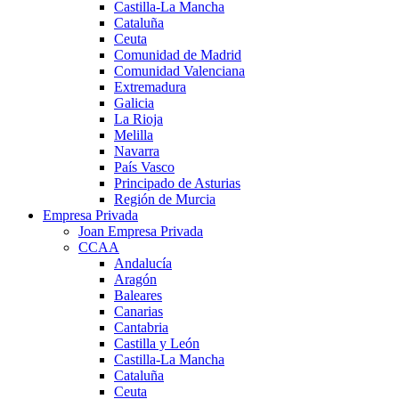
Castilla-La Mancha
Cataluña
Ceuta
Comunidad de Madrid
Comunidad Valenciana
Extremadura
Galicia
La Rioja
Melilla
Navarra
País Vasco
Principado de Asturias
Región de Murcia
Empresa Privada
Joan Empresa Privada
CCAA
Andalucía
Aragón
Baleares
Canarias
Cantabria
Castilla y León
Castilla-La Mancha
Cataluña
Ceuta