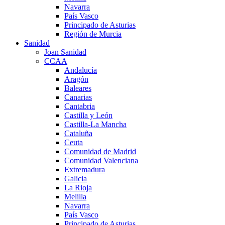
Navarra
País Vasco
Principado de Asturias
Región de Murcia
Sanidad
Joan Sanidad
CCAA
Andalucía
Aragón
Baleares
Canarias
Cantabria
Castilla y León
Castilla-La Mancha
Cataluña
Ceuta
Comunidad de Madrid
Comunidad Valenciana
Extremadura
Galicia
La Rioja
Melilla
Navarra
País Vasco
Principado de Asturias