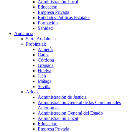
Administración Local
Educación
Empresa Privada
Entidades Públicas Estatales
Formación
Sanidad
Andalucía
Sartu Andalucía
Probinziak
Almería
Cádiz
Córdoba
Granada
Huelva
Jaén
Málaga
Sevilla
Arloak
Administración de Justicia
Administración General de las Comunidades
Autónomas
Administración General del Estado
Administración Local
Educación
Empresa Privada