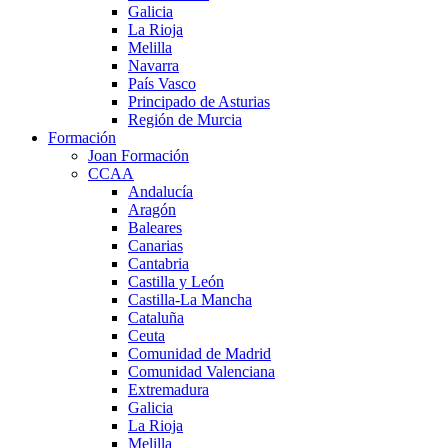
Galicia
La Rioja
Melilla
Navarra
País Vasco
Principado de Asturias
Región de Murcia
Formación
Joan Formación
CCAA
Andalucía
Aragón
Baleares
Canarias
Cantabria
Castilla y León
Castilla-La Mancha
Cataluña
Ceuta
Comunidad de Madrid
Comunidad Valenciana
Extremadura
Galicia
La Rioja
Melilla