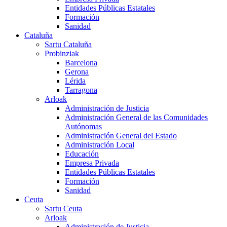
Entidades Públicas Estatales
Formación
Sanidad
Cataluña
Sartu Cataluña
Probinziak
Barcelona
Gerona
Lérida
Tarragona
Arloak
Administración de Justicia
Administración General de las Comunidades
Autónomas
Administración General del Estado
Administración Local
Educación
Empresa Privada
Entidades Públicas Estatales
Formación
Sanidad
Ceuta
Sartu Ceuta
Arloak
Administración de Justicia