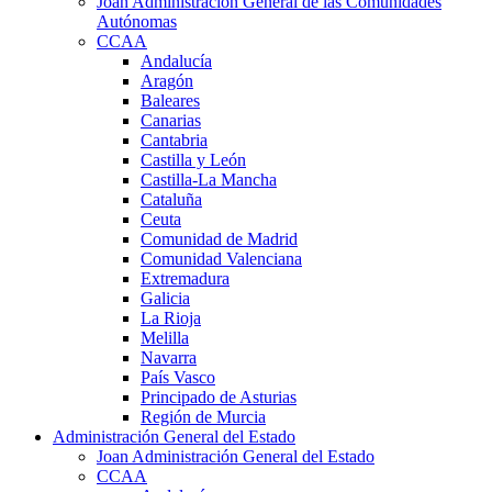
Joan Administración General de las Comunidades
Autónomas
CCAA
Andalucía
Aragón
Baleares
Canarias
Cantabria
Castilla y León
Castilla-La Mancha
Cataluña
Ceuta
Comunidad de Madrid
Comunidad Valenciana
Extremadura
Galicia
La Rioja
Melilla
Navarra
País Vasco
Principado de Asturias
Región de Murcia
Administración General del Estado
Joan Administración General del Estado
CCAA