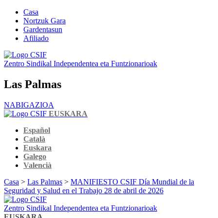
Casa
Nortzuk Gara
Gardentasun
Afiliado
Zentro Sindikal Independentea eta Funtzionarioak
Las Palmas
NABIGAZIOA
EUSKARA
Español
Català
Euskara
Galego
Valencià
Casa
>
Las Palmas
>
MANIFIESTO CSIF Día Mundial de la
Seguridad y Salud en el Trabajo 28 de abril de 2026
Zentro Sindikal Independentea eta Funtzionarioak
EUSKARA