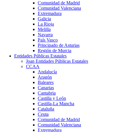
Comunidad de Madrid
Comunidad Valenciana
Extremadura
Galicia
La Rioja
Melilla
Navarra
País Vasco
Principado de Asturias
Región de Murcia
Entidades Públicas Estatales
Joan Entidades Públicas Estatales
CCAA
Andalucía
Aragón
Baleares
Canarias
Cantabria
Castilla y León
Castilla-La Mancha
Cataluña
Ceuta
Comunidad de Madrid
Comunidad Valenciana
Extremadura