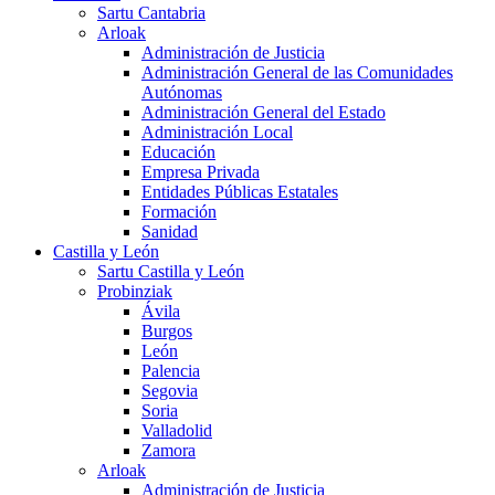
Sartu Cantabria
Arloak
Administración de Justicia
Administración General de las Comunidades
Autónomas
Administración General del Estado
Administración Local
Educación
Empresa Privada
Entidades Públicas Estatales
Formación
Sanidad
Castilla y León
Sartu Castilla y León
Probinziak
Ávila
Burgos
León
Palencia
Segovia
Soria
Valladolid
Zamora
Arloak
Administración de Justicia