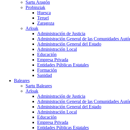
Sartu Aragón
Probinziak
Huesca
Teruel
Zaragoza
Arloak
Administración de Justicia
Administración General de las Comunidades Aut
Administración General del Estado
Administración Local
Educación
Empresa Privada
Entidades Públicas Estatales
Formación
Sanidad
Baleares
Sartu Baleares
Arloak
Administración de Justicia
Administración General de las Comunidades Aut
Administración General del Estado
Administración Local
Educación
Empresa Privada
Entidades Públicas Estatales