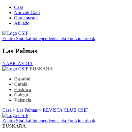
Casa
Nortzuk Gara
Gardentasun
Afiliado
Zentro Sindikal Independentea eta Funtzionarioak
Las Palmas
NABIGAZIOA
EUSKARA
Español
Català
Euskara
Galego
Valencià
Casa
>
Las Palmas
>
REVISTA CLUB CSIF
Zentro Sindikal Independentea eta Funtzionarioak
EUSKARA