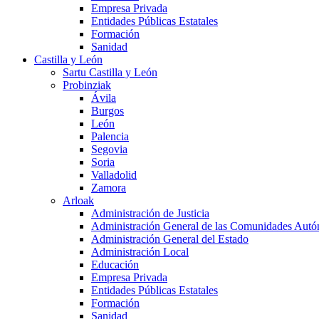
Empresa Privada
Entidades Públicas Estatales
Formación
Sanidad
Castilla y León
Sartu Castilla y León
Probinziak
Ávila
Burgos
León
Palencia
Segovia
Soria
Valladolid
Zamora
Arloak
Administración de Justicia
Administración General de las Comunidades Aut
Administración General del Estado
Administración Local
Educación
Empresa Privada
Entidades Públicas Estatales
Formación
Sanidad