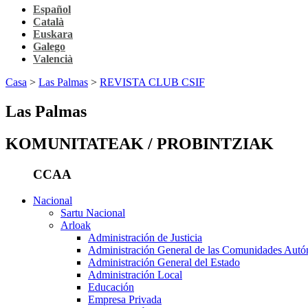
Español
Català
Euskara
Galego
Valencià
Casa
>
Las Palmas
>
REVISTA CLUB CSIF
Las Palmas
KOMUNITATEAK / PROBINTZIAK
CCAA
Nacional
Sartu Nacional
Arloak
Administración de Justicia
Administración General de las Comunidades Aut
Administración General del Estado
Administración Local
Educación
Empresa Privada