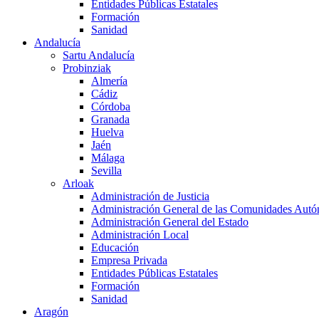
Entidades Públicas Estatales
Formación
Sanidad
Andalucía
Sartu Andalucía
Probinziak
Almería
Cádiz
Córdoba
Granada
Huelva
Jaén
Málaga
Sevilla
Arloak
Administración de Justicia
Administración General de las Comunidades Aut
Administración General del Estado
Administración Local
Educación
Empresa Privada
Entidades Públicas Estatales
Formación
Sanidad
Aragón