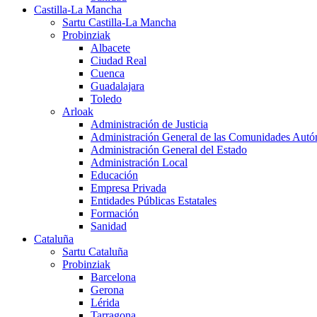
Castilla-La Mancha
Sartu Castilla-La Mancha
Probinziak
Albacete
Ciudad Real
Cuenca
Guadalajara
Toledo
Arloak
Administración de Justicia
Administración General de las Comunidades Aut
Administración General del Estado
Administración Local
Educación
Empresa Privada
Entidades Públicas Estatales
Formación
Sanidad
Cataluña
Sartu Cataluña
Probinziak
Barcelona
Gerona
Lérida
Tarragona