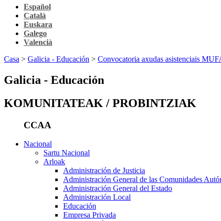
Español
Català
Euskara
Galego
Valencià
Casa
>
Galicia - Educación
>
Convocatoria axudas asistenciais MU
Galicia - Educación
KOMUNITATEAK / PROBINTZIAK
CCAA
Nacional
Sartu Nacional
Arloak
Administración de Justicia
Administración General de las Comunidades Aut
Administración General del Estado
Administración Local
Educación
Empresa Privada