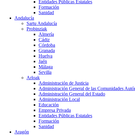
Entidades Públicas Estatales
Formación
Sanidad
Andalucía
Sartu Andalucía
Probinziak
Almería
Cádiz
Córdoba
Granada
Huelva
Jaén
Málaga
Sevilla
Arloak
Administración de Justicia
Administración General de las Comunidades Aut
Administración General del Estado
Administración Local
Educación
Empresa Privada
Entidades Públicas Estatales
Formación
Sanidad
Aragón