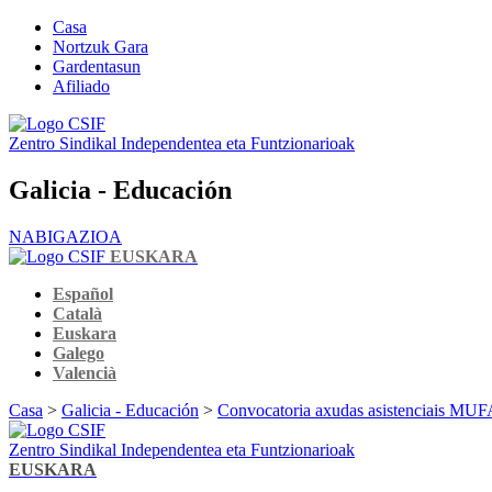
Casa
Nortzuk Gara
Gardentasun
Afiliado
Zentro Sindikal Independentea eta Funtzionarioak
Galicia - Educación
NABIGAZIOA
EUSKARA
Español
Català
Euskara
Galego
Valencià
Casa
>
Galicia - Educación
>
Convocatoria axudas asistenciais MU
Zentro Sindikal Independentea eta Funtzionarioak
EUSKARA