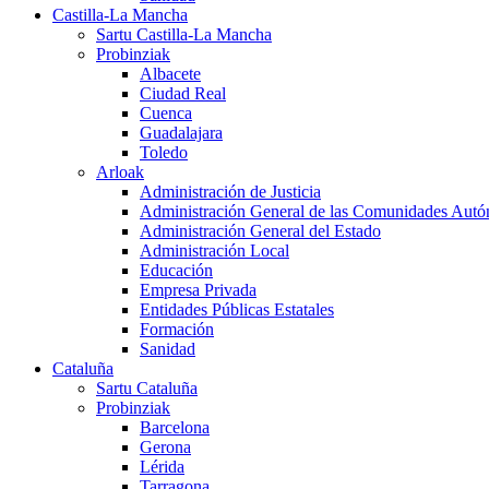
Castilla-La Mancha
Sartu Castilla-La Mancha
Probinziak
Albacete
Ciudad Real
Cuenca
Guadalajara
Toledo
Arloak
Administración de Justicia
Administración General de las Comunidades Aut
Administración General del Estado
Administración Local
Educación
Empresa Privada
Entidades Públicas Estatales
Formación
Sanidad
Cataluña
Sartu Cataluña
Probinziak
Barcelona
Gerona
Lérida
Tarragona