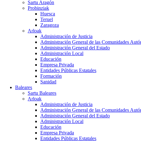
Sartu Aragón
Probinziak
Huesca
Teruel
Zaragoza
Arloak
Administración de Justicia
Administración General de las Comunidades Aut
Administración General del Estado
Administración Local
Educación
Empresa Privada
Entidades Públicas Estatales
Formación
Sanidad
Baleares
Sartu Baleares
Arloak
Administración de Justicia
Administración General de las Comunidades Aut
Administración General del Estado
Administración Local
Educación
Empresa Privada
Entidades Públicas Estatales