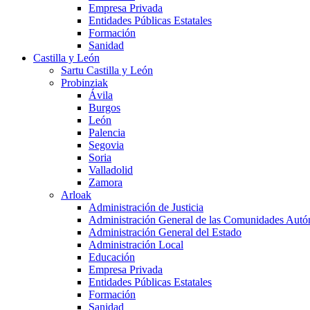
Empresa Privada
Entidades Públicas Estatales
Formación
Sanidad
Castilla y León
Sartu Castilla y León
Probinziak
Ávila
Burgos
León
Palencia
Segovia
Soria
Valladolid
Zamora
Arloak
Administración de Justicia
Administración General de las Comunidades Aut
Administración General del Estado
Administración Local
Educación
Empresa Privada
Entidades Públicas Estatales
Formación
Sanidad