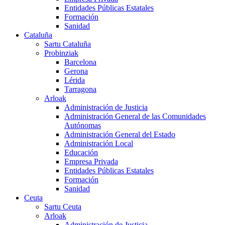
Entidades Públicas Estatales
Formación
Sanidad
Cataluña
Sartu Cataluña
Probinziak
Barcelona
Gerona
Lérida
Tarragona
Arloak
Administración de Justicia
Administración General de las Comunidades
Autónomas
Administración General del Estado
Administración Local
Educación
Empresa Privada
Entidades Públicas Estatales
Formación
Sanidad
Ceuta
Sartu Ceuta
Arloak
Administración de Justicia