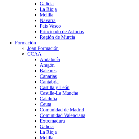
Galicia
La Rioja
Melilla
Navarra
País Vasco
Principado de Asturias
Región de Murcia
Formación
Joan Formación
CCAA
Andalucía
Aragón
Baleares
Canarias
Cantabria
Castilla y León
Castilla-La Mancha
Cataluña
Ceuta
Comunidad de Madrid
Comunidad Valenciana
Extremadura
Galicia
La Rioja
Melilla