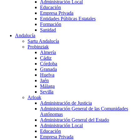
Administración Local
Educación
Empresa Privada
Entidades Públicas Estatales
Formación
Sanidad
Andalucía
Sartu Andalucía
Probinziak
Almería
Cádiz
Córdoba
Granada
Huelva
Jaén
Málaga
Sevilla
Arloak
Administración de Justicia
Administración General de las Comunidades
Autónomas
Administración General del Estado
Administración Local
Educación
Empresa Privada