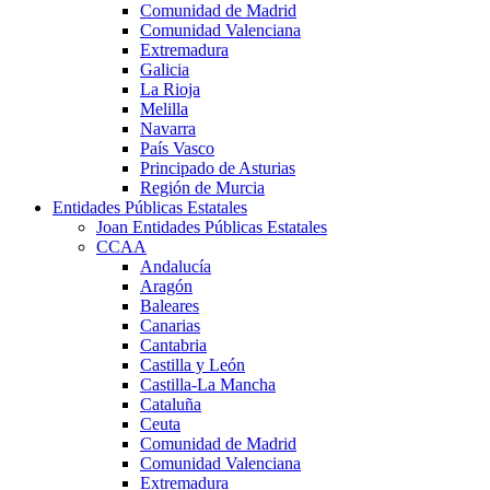
Comunidad de Madrid
Comunidad Valenciana
Extremadura
Galicia
La Rioja
Melilla
Navarra
País Vasco
Principado de Asturias
Región de Murcia
Entidades Públicas Estatales
Joan Entidades Públicas Estatales
CCAA
Andalucía
Aragón
Baleares
Canarias
Cantabria
Castilla y León
Castilla-La Mancha
Cataluña
Ceuta
Comunidad de Madrid
Comunidad Valenciana
Extremadura