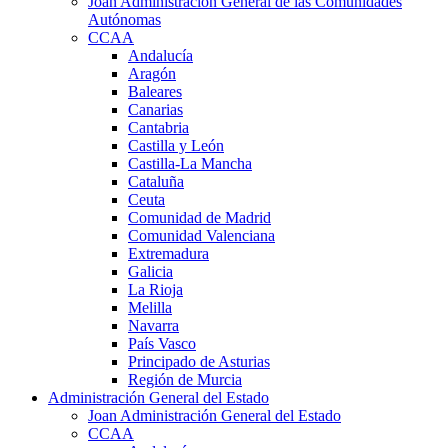
Joan Administración General de las Comunidades
Autónomas
CCAA
Andalucía
Aragón
Baleares
Canarias
Cantabria
Castilla y León
Castilla-La Mancha
Cataluña
Ceuta
Comunidad de Madrid
Comunidad Valenciana
Extremadura
Galicia
La Rioja
Melilla
Navarra
País Vasco
Principado de Asturias
Región de Murcia
Administración General del Estado
Joan Administración General del Estado
CCAA