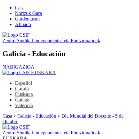
Casa
Nortzuk Gara
Gardentasun
Afiliado
Zentro Sindikal Independentea eta Funtzionarioak
Galicia - Educación
NABIGAZIOA
EUSKARA
Español
Català
Euskara
Galego
Valencià
Casa
>
Galicia - Educación
>
Día Mundial del Docente - 5 de
Octubre
Zentro Sindikal Independentea eta Funtzionarioak
EUSKARA