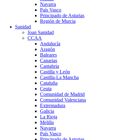
Navarra
País Vasco
Principado de Asturias
Región de Murcia
Sanidad
Joan Sanidad
CCAA
Andalucía
Aragón
Baleares
Canarias
Cantabria
Castilla y León
Castilla-La Mancha
Cataluña
Ceuta
Comunidad de Madrid
Comunidad Valenciana
Extremadura
Galicia
La Rioja
Melilla
Navarra
País Vasco
Principado de Asturias