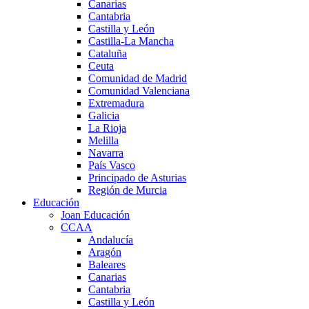
Canarias
Cantabria
Castilla y León
Castilla-La Mancha
Cataluña
Ceuta
Comunidad de Madrid
Comunidad Valenciana
Extremadura
Galicia
La Rioja
Melilla
Navarra
País Vasco
Principado de Asturias
Región de Murcia
Educación
Joan Educación
CCAA
Andalucía
Aragón
Baleares
Canarias
Cantabria
Castilla y León