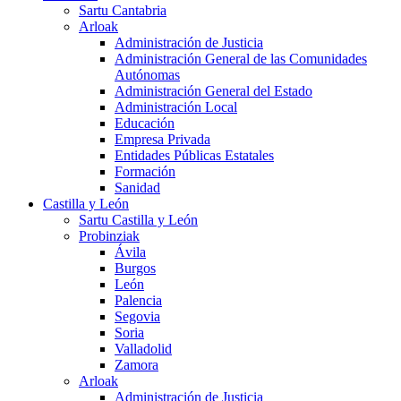
Sartu Cantabria
Arloak
Administración de Justicia
Administración General de las Comunidades
Autónomas
Administración General del Estado
Administración Local
Educación
Empresa Privada
Entidades Públicas Estatales
Formación
Sanidad
Castilla y León
Sartu Castilla y León
Probinziak
Ávila
Burgos
León
Palencia
Segovia
Soria
Valladolid
Zamora
Arloak
Administración de Justicia