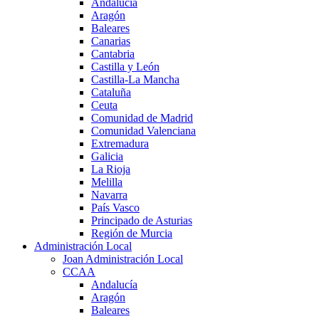
Andalucía
Aragón
Baleares
Canarias
Cantabria
Castilla y León
Castilla-La Mancha
Cataluña
Ceuta
Comunidad de Madrid
Comunidad Valenciana
Extremadura
Galicia
La Rioja
Melilla
Navarra
País Vasco
Principado de Asturias
Región de Murcia
Administración Local
Joan Administración Local
CCAA
Andalucía
Aragón
Baleares