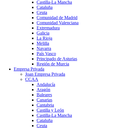
Castilla-La Mancha
Cataluña
Ceuta
Comunidad de Madrid
Comunidad Valenciana
Extremadura
Galicia
La Rioja
Melilla
Navarra
País Vasco
Principado de Asturias
Región de Murcia
Empresa Privada
Joan Empresa Privada
CCAA
Andalucía
Aragón
Baleares
Canarias
Cantabria
Castilla y León
Castilla-La Mancha
Cataluña
Ceuta