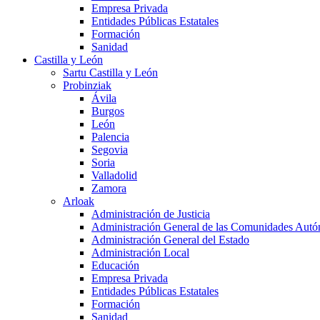
Empresa Privada
Entidades Públicas Estatales
Formación
Sanidad
Castilla y León
Sartu Castilla y León
Probinziak
Ávila
Burgos
León
Palencia
Segovia
Soria
Valladolid
Zamora
Arloak
Administración de Justicia
Administración General de las Comunidades Aut
Administración General del Estado
Administración Local
Educación
Empresa Privada
Entidades Públicas Estatales
Formación
Sanidad