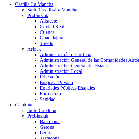
Castilla-La Mancha
Sartu Castilla-La Mancha
Probinziak
Albacete
Ciudad Real
Cuenca
Guadalajara
Toledo
Arloak
Administración de Justicia
Administración General de las Comunidades Aut
Administración General del Estado
Administración Local
Educación
Empresa Privada
Entidades Públicas Estatales
Formación
Sanidad
Cataluña
Sartu Cataluña
Probinziak
Barcelona
Gerona
Lérida
Tarragona