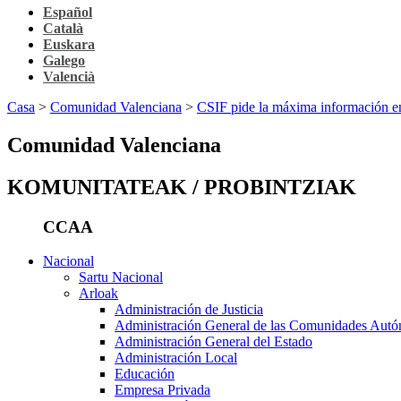
Español
Català
Euskara
Galego
Valencià
Casa
>
Comunidad Valenciana
>
CSIF pide la máxima información en 
Comunidad Valenciana
KOMUNITATEAK / PROBINTZIAK
CCAA
Nacional
Sartu Nacional
Arloak
Administración de Justicia
Administración General de las Comunidades Aut
Administración General del Estado
Administración Local
Educación
Empresa Privada