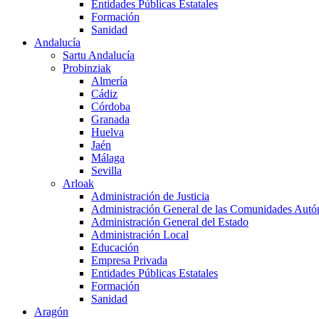
Entidades Públicas Estatales
Formación
Sanidad
Andalucía
Sartu Andalucía
Probinziak
Almería
Cádiz
Córdoba
Granada
Huelva
Jaén
Málaga
Sevilla
Arloak
Administración de Justicia
Administración General de las Comunidades Aut
Administración General del Estado
Administración Local
Educación
Empresa Privada
Entidades Públicas Estatales
Formación
Sanidad
Aragón