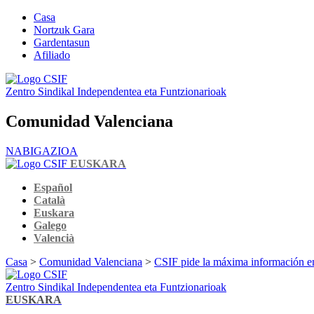
Casa
Nortzuk Gara
Gardentasun
Afiliado
Zentro Sindikal Independentea eta Funtzionarioak
Comunidad Valenciana
NABIGAZIOA
EUSKARA
Español
Català
Euskara
Galego
Valencià
Casa
>
Comunidad Valenciana
>
CSIF pide la máxima información en 
Zentro Sindikal Independentea eta Funtzionarioak
EUSKARA