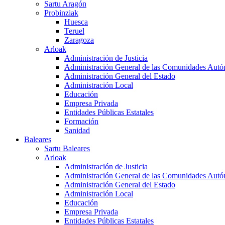
Sartu Aragón
Probinziak
Huesca
Teruel
Zaragoza
Arloak
Administración de Justicia
Administración General de las Comunidades Aut
Administración General del Estado
Administración Local
Educación
Empresa Privada
Entidades Públicas Estatales
Formación
Sanidad
Baleares
Sartu Baleares
Arloak
Administración de Justicia
Administración General de las Comunidades Aut
Administración General del Estado
Administración Local
Educación
Empresa Privada
Entidades Públicas Estatales