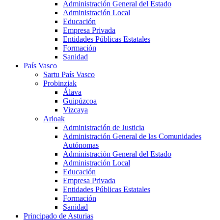
Administración General del Estado
Administración Local
Educación
Empresa Privada
Entidades Públicas Estatales
Formación
Sanidad
País Vasco
Sartu País Vasco
Probinziak
Álava
Guipúzcoa
Vizcaya
Arloak
Administración de Justicia
Administración General de las Comunidades
Autónomas
Administración General del Estado
Administración Local
Educación
Empresa Privada
Entidades Públicas Estatales
Formación
Sanidad
Principado de Asturias