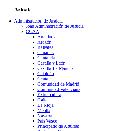
Arloak
Administración de Justicia
Joan Administración de Justicia
CCAA
Andalucía
Aragón
Baleares
Canarias
Cantabria
Castilla y León
Castilla-La Mancha
Cataluña
Ceuta
Comunidad de Madrid
Comunidad Valenciana
Extremadura
Galicia
La Rioja
Melilla
Navarra
País Vasco
Principado de Asturias