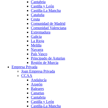
Cantabria
Castilla y León
Castilla-La Mancha
Cataluña
Ceuta
Comunidad de Madrid
Comunidad Valenciana
Extremadura
Galicia
La Rioja
Melilla
Navarra
País Vasco
Principado de Asturias
Región de Murcia
Empresa Privada
Joan Empresa Privada
CCAA
Andalucía
Aragón
Baleares
Canarias
Cantabria
Castilla y León
Castilla-La Mancha