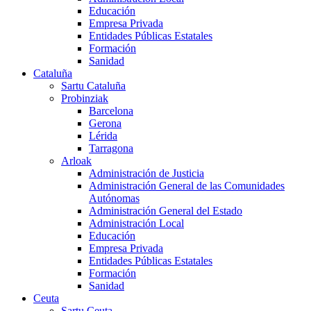
Educación
Empresa Privada
Entidades Públicas Estatales
Formación
Sanidad
Cataluña
Sartu Cataluña
Probinziak
Barcelona
Gerona
Lérida
Tarragona
Arloak
Administración de Justicia
Administración General de las Comunidades
Autónomas
Administración General del Estado
Administración Local
Educación
Empresa Privada
Entidades Públicas Estatales
Formación
Sanidad
Ceuta
Sartu Ceuta