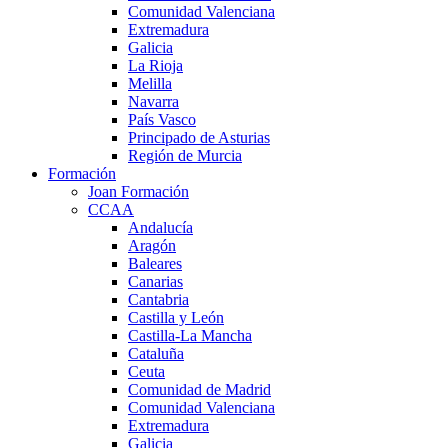
Comunidad Valenciana
Extremadura
Galicia
La Rioja
Melilla
Navarra
País Vasco
Principado de Asturias
Región de Murcia
Formación
Joan Formación
CCAA
Andalucía
Aragón
Baleares
Canarias
Cantabria
Castilla y León
Castilla-La Mancha
Cataluña
Ceuta
Comunidad de Madrid
Comunidad Valenciana
Extremadura
Galicia