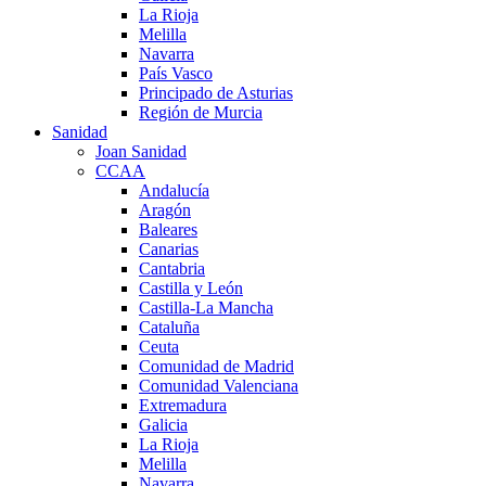
La Rioja
Melilla
Navarra
País Vasco
Principado de Asturias
Región de Murcia
Sanidad
Joan Sanidad
CCAA
Andalucía
Aragón
Baleares
Canarias
Cantabria
Castilla y León
Castilla-La Mancha
Cataluña
Ceuta
Comunidad de Madrid
Comunidad Valenciana
Extremadura
Galicia
La Rioja
Melilla
Navarra