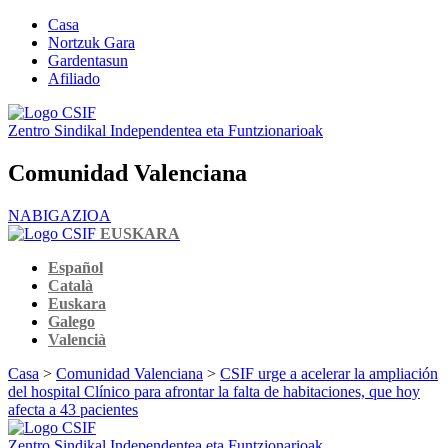
Casa
Nortzuk Gara
Gardentasun
Afiliado
Zentro Sindikal Independentea eta Funtzionarioak
Comunidad Valenciana
NABIGAZIOA
EUSKARA
Español
Català
Euskara
Galego
Valencià
Casa
>
Comunidad Valenciana
>
CSIF urge a acelerar la ampliación
del hospital Clínico para afrontar la falta de habitaciones, que hoy
afecta a 43 pacientes
Zentro Sindikal Independentea eta Funtzionarioak