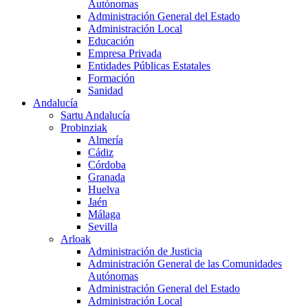
Autónomas
Administración General del Estado
Administración Local
Educación
Empresa Privada
Entidades Públicas Estatales
Formación
Sanidad
Andalucía
Sartu Andalucía
Probinziak
Almería
Cádiz
Córdoba
Granada
Huelva
Jaén
Málaga
Sevilla
Arloak
Administración de Justicia
Administración General de las Comunidades
Autónomas
Administración General del Estado
Administración Local