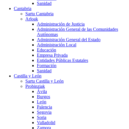
Sanidad
Cantabria
Sartu Cantabria
Arloak
Administración de Justicia
Administración General de las Comunidades
Autónomas
Administración General del Estado
Administración Local
Educación
Empresa Privada
Entidades Públicas Estatales
Formación
Sanidad
Castilla y León
Sartu Castilla y León
Probinziak
Ávila
Burgos
León
Palencia
Segovia
Soria
Valladolid
Zamora