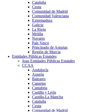
Cataluña
Ceuta
Comunidad de Madrid
Comunidad Valenciana
Extremadura
Galicia
La Rioja
Melilla
Navarra
País Vasco
Principado de Asturias
Región de Murcia
Entidades Públicas Estatales
Joan Entidades Públicas Estatales
CCAA
Andalucía
Aragón
Baleares
Canarias
Cantabria
Castilla y León
Castilla-La Mancha
Cataluña
Ceuta
Comunidad de Madrid