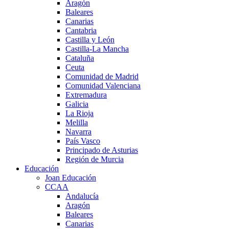
Aragón
Baleares
Canarias
Cantabria
Castilla y León
Castilla-La Mancha
Cataluña
Ceuta
Comunidad de Madrid
Comunidad Valenciana
Extremadura
Galicia
La Rioja
Melilla
Navarra
País Vasco
Principado de Asturias
Región de Murcia
Educación
Joan Educación
CCAA
Andalucía
Aragón
Baleares
Canarias