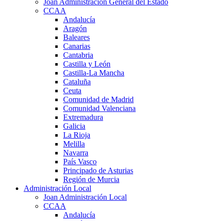
Joan Administración General del Estado
CCAA
Andalucía
Aragón
Baleares
Canarias
Cantabria
Castilla y León
Castilla-La Mancha
Cataluña
Ceuta
Comunidad de Madrid
Comunidad Valenciana
Extremadura
Galicia
La Rioja
Melilla
Navarra
País Vasco
Principado de Asturias
Región de Murcia
Administración Local
Joan Administración Local
CCAA
Andalucía