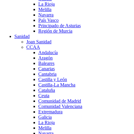
La Rioja
Melilla
Navarra
País Vasco
Principado de Asturias
Región de Murcia
Sanidad
Joan Sanidad
CCAA
Andalucía
Aragón
Baleares
Canarias
Cantabria
Castilla y León
Castilla-La Mancha
Cataluña
Ceuta
Comunidad de Madrid
Comunidad Valenciana
Extremadura
Galicia
La Rioja
Melilla
Navarra