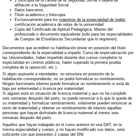
1 fotocopia de la cartilla de la Seguridad Social o tarjeta de
afiliación a la Seguridad Social.
Datos bancarios.
Titulo académico y fotocopia
Exclusivamente para los
maestros de la especialidad de inglés
:
certificación académica de notas de la universidad
Copia del Certificado de Aptitud Pedagógica, Master del
profesorado o documento equivalente (sólo para las especialidades
de Cuerpos de Enseñanzas Secundarias que lo requieren).
Documentos que acrediten su habilitación (estar en posesión del titulo
correspondiente de la especialidad a impartir, Curso de especialización por
las Universidades, haber impartido durante dos cursos completos la
especialidad en centros públicos, haber superado la primera prueba
completa de la oposición, etc.).
Si algún aspirante a interidades, no estuviera en posesión de la
habilitación correspondiente, no se podrá formalizar su nombramiento.
Ningún funcionario interino puede formalizar un nombramiento si está de
baja por enfermedad o licencia por maternidad.
Si alguien está en situación de licencia maternal y aun no ha cumplido
seis semanas después del parto, no puede renunciar a lo que le queda de
su maternidad y formalizar nombramiento, solamente pueden renunciar al
resto de maternidad y obtener un nombramiento de interino aquellas
personas que hayan disfrutado de licencia maternal al menos seis
semanas después del parto.
Aquellos que hayan trabajado en el curso anterior en una DAT, en la
misma especialidad y cuerpo, y no hayan modificado sus datos, será
suficiente con que presenten 2 copias del DNI.