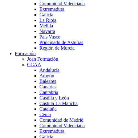
Comunidad Valenciana
Extremadura
Galicia
La Rioja
Melilla
Navarra
País Vasco
Principado de Asturias
Región de Murcia
Formación
Joan Formación
CCAA
Andalucía
Aragón
Baleares
Canarias
Cantabria
Castilla y León
Castilla-La Mancha
Cataluña
Ceuta
Comunidad de Madrid
Comunidad Valenciana
Extremadura
Galicia