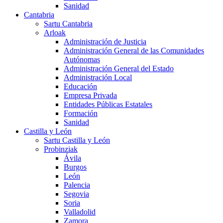
Sanidad
Cantabria
Sartu Cantabria
Arloak
Administración de Justicia
Administración General de las Comunidades
Autónomas
Administración General del Estado
Administración Local
Educación
Empresa Privada
Entidades Públicas Estatales
Formación
Sanidad
Castilla y León
Sartu Castilla y León
Probinziak
Ávila
Burgos
León
Palencia
Segovia
Soria
Valladolid
Zamora