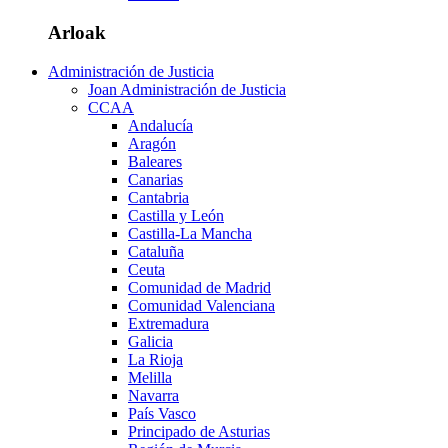
Arloak
Administración de Justicia
Joan Administración de Justicia
CCAA
Andalucía
Aragón
Baleares
Canarias
Cantabria
Castilla y León
Castilla-La Mancha
Cataluña
Ceuta
Comunidad de Madrid
Comunidad Valenciana
Extremadura
Galicia
La Rioja
Melilla
Navarra
País Vasco
Principado de Asturias