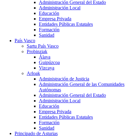
Administración General del Estado
Administración Local
Educación
Empresa Privada
Entidades Públicas Estatales
Formación
Sanidad
País Vasco
Sartu País Vasco
Probinziak
Álava
Guipúzcoa
Vizcaya
Arloak
Administración de Justicia
Administración General de las Comunidades
Autónomas
Administración General del Estado
Administración Local
Educación
Empresa Privada
Entidades Públicas Estatales
Formación
Sanidad
Principado de Asturias