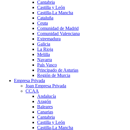
Cantabria
Castilla y León
Castilla-La Mancha
Cataluña
Ceuta
Comunidad de Madrid
Comunidad Valenciana
Extremadura
Galicia
La Rioja
Melilla
Navarra
País Vasco
Principado de Asturias
Región de Murcia
Empresa Privada
Joan Empresa Privada
CCAA
Andalucía
Aragón
Baleares
Canarias
Cantabria
Castilla y León
Castilla-La Mancha