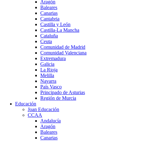
Aragón
Baleares
Canarias
Cantabria
Castilla y León
Castilla-La Mancha
Cataluña
Ceuta
Comunidad de Madrid
Comunidad Valenciana
Extremadura
Galicia
La Rioja
Melilla
Navarra
País Vasco
Principado de Asturias
Región de Murcia
Educación
Joan Educación
CCAA
Andalucía
Aragón
Baleares
Canarias