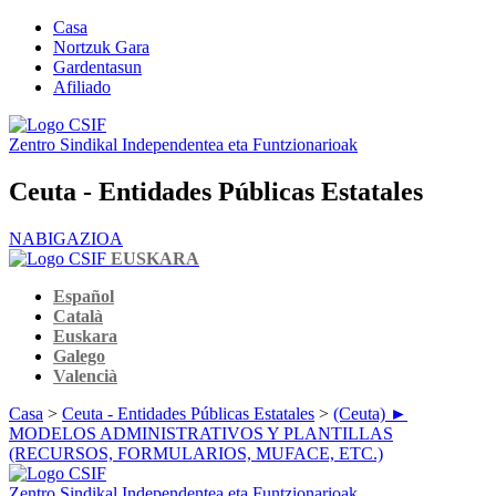
Casa
Nortzuk Gara
Gardentasun
Afiliado
Zentro Sindikal Independentea eta Funtzionarioak
Ceuta - Entidades Públicas Estatales
NABIGAZIOA
EUSKARA
Español
Català
Euskara
Galego
Valencià
Casa
>
Ceuta - Entidades Públicas Estatales
>
(Ceuta) ►
MODELOS ADMINISTRATIVOS Y PLANTILLAS
(RECURSOS, FORMULARIOS, MUFACE, ETC.)
Zentro Sindikal Independentea eta Funtzionarioak