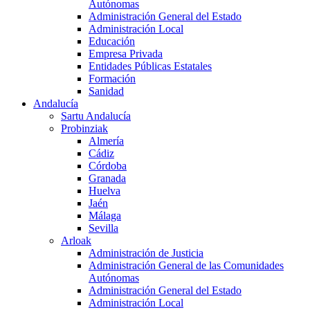
Autónomas
Administración General del Estado
Administración Local
Educación
Empresa Privada
Entidades Públicas Estatales
Formación
Sanidad
Andalucía
Sartu Andalucía
Probinziak
Almería
Cádiz
Córdoba
Granada
Huelva
Jaén
Málaga
Sevilla
Arloak
Administración de Justicia
Administración General de las Comunidades
Autónomas
Administración General del Estado
Administración Local