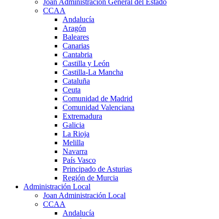
Joan Administración General del Estado
CCAA
Andalucía
Aragón
Baleares
Canarias
Cantabria
Castilla y León
Castilla-La Mancha
Cataluña
Ceuta
Comunidad de Madrid
Comunidad Valenciana
Extremadura
Galicia
La Rioja
Melilla
Navarra
País Vasco
Principado de Asturias
Región de Murcia
Administración Local
Joan Administración Local
CCAA
Andalucía