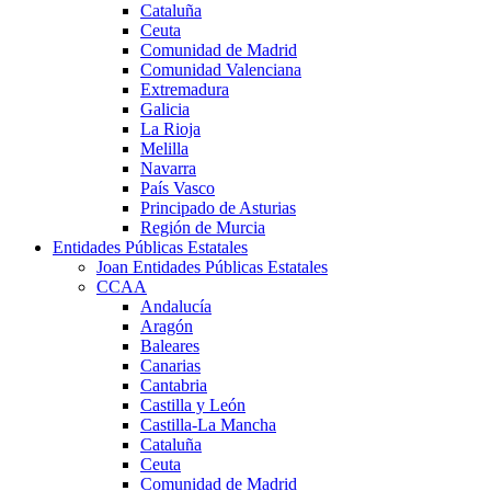
Cataluña
Ceuta
Comunidad de Madrid
Comunidad Valenciana
Extremadura
Galicia
La Rioja
Melilla
Navarra
País Vasco
Principado de Asturias
Región de Murcia
Entidades Públicas Estatales
Joan Entidades Públicas Estatales
CCAA
Andalucía
Aragón
Baleares
Canarias
Cantabria
Castilla y León
Castilla-La Mancha
Cataluña
Ceuta
Comunidad de Madrid