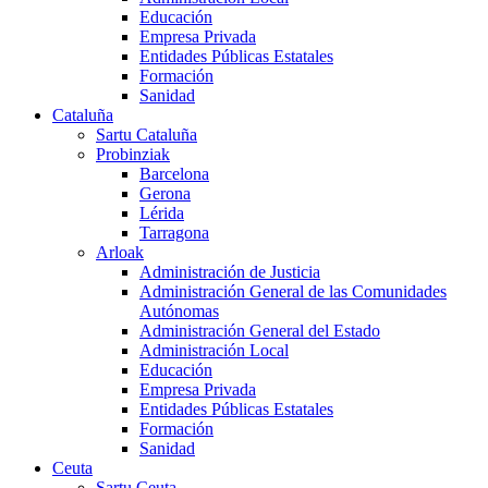
Educación
Empresa Privada
Entidades Públicas Estatales
Formación
Sanidad
Cataluña
Sartu Cataluña
Probinziak
Barcelona
Gerona
Lérida
Tarragona
Arloak
Administración de Justicia
Administración General de las Comunidades
Autónomas
Administración General del Estado
Administración Local
Educación
Empresa Privada
Entidades Públicas Estatales
Formación
Sanidad
Ceuta
Sartu Ceuta