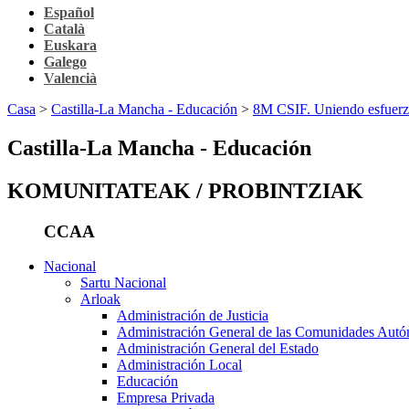
Español
Català
Euskara
Galego
Valencià
Casa
>
Castilla-La Mancha - Educación
>
8M CSIF. Uniendo esfuerz
Castilla-La Mancha - Educación
KOMUNITATEAK / PROBINTZIAK
CCAA
Nacional
Sartu Nacional
Arloak
Administración de Justicia
Administración General de las Comunidades Aut
Administración General del Estado
Administración Local
Educación
Empresa Privada