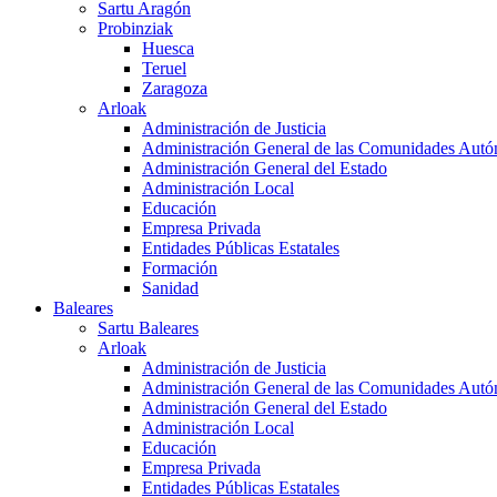
Sartu Aragón
Probinziak
Huesca
Teruel
Zaragoza
Arloak
Administración de Justicia
Administración General de las Comunidades Aut
Administración General del Estado
Administración Local
Educación
Empresa Privada
Entidades Públicas Estatales
Formación
Sanidad
Baleares
Sartu Baleares
Arloak
Administración de Justicia
Administración General de las Comunidades Aut
Administración General del Estado
Administración Local
Educación
Empresa Privada
Entidades Públicas Estatales