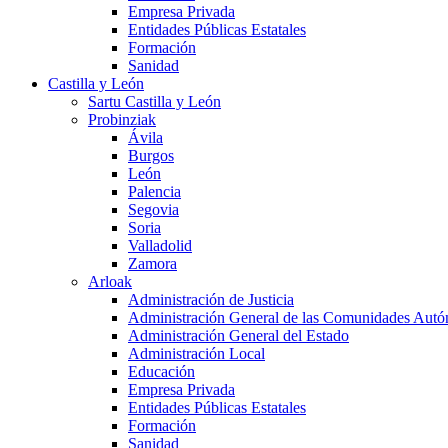
Empresa Privada
Entidades Públicas Estatales
Formación
Sanidad
Castilla y León
Sartu Castilla y León
Probinziak
Ávila
Burgos
León
Palencia
Segovia
Soria
Valladolid
Zamora
Arloak
Administración de Justicia
Administración General de las Comunidades Aut
Administración General del Estado
Administración Local
Educación
Empresa Privada
Entidades Públicas Estatales
Formación
Sanidad