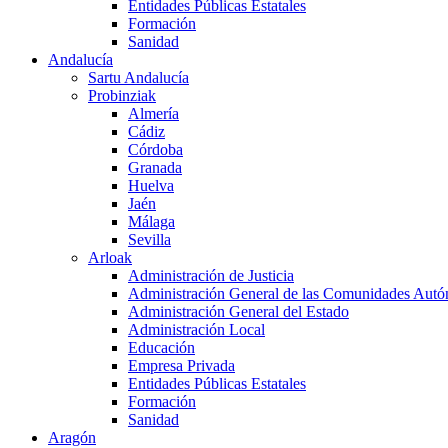
Entidades Públicas Estatales
Formación
Sanidad
Andalucía
Sartu Andalucía
Probinziak
Almería
Cádiz
Córdoba
Granada
Huelva
Jaén
Málaga
Sevilla
Arloak
Administración de Justicia
Administración General de las Comunidades Aut
Administración General del Estado
Administración Local
Educación
Empresa Privada
Entidades Públicas Estatales
Formación
Sanidad
Aragón