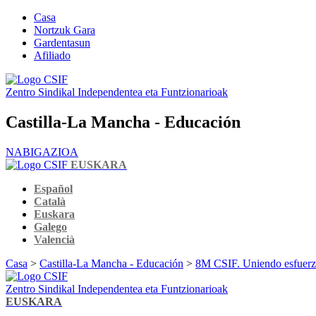
Casa
Nortzuk Gara
Gardentasun
Afiliado
Zentro Sindikal Independentea eta Funtzionarioak
Castilla-La Mancha - Educación
NABIGAZIOA
EUSKARA
Español
Català
Euskara
Galego
Valencià
Casa
>
Castilla-La Mancha - Educación
>
8M CSIF. Uniendo esfuerz
Zentro Sindikal Independentea eta Funtzionarioak
EUSKARA