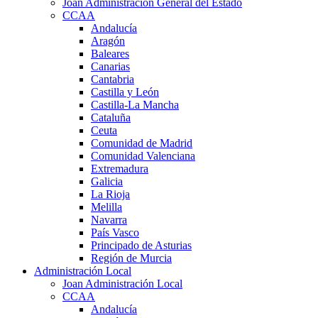
Joan Administración General del Estado
CCAA
Andalucía
Aragón
Baleares
Canarias
Cantabria
Castilla y León
Castilla-La Mancha
Cataluña
Ceuta
Comunidad de Madrid
Comunidad Valenciana
Extremadura
Galicia
La Rioja
Melilla
Navarra
País Vasco
Principado de Asturias
Región de Murcia
Administración Local
Joan Administración Local
CCAA
Andalucía