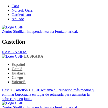
Casa
Nortzuk Gara
Gardentasun
Afiliado
Zentro Sindikal Independentea eta Funtzionarioak
Castellón
NABIGAZIOA
EUSKARA
Español
Català
Euskara
Galego
Valencià
Casa
>
Castellón
>
CSIF reclama a Educación más medios y
eliminar burocracia en lugar de retrasarla para aumentar la
sobrecarga en junio
Zentro Sindikal Independentea eta Funtzionarioak