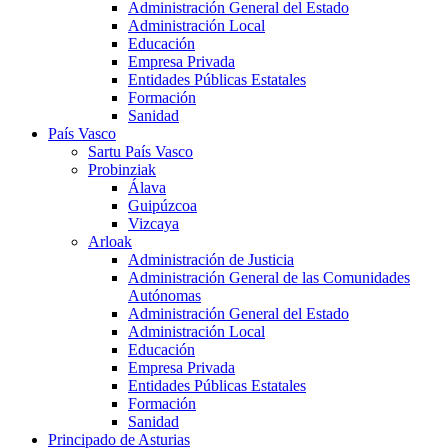
Administración General del Estado
Administración Local
Educación
Empresa Privada
Entidades Públicas Estatales
Formación
Sanidad
País Vasco
Sartu País Vasco
Probinziak
Álava
Guipúzcoa
Vizcaya
Arloak
Administración de Justicia
Administración General de las Comunidades
Autónomas
Administración General del Estado
Administración Local
Educación
Empresa Privada
Entidades Públicas Estatales
Formación
Sanidad
Principado de Asturias