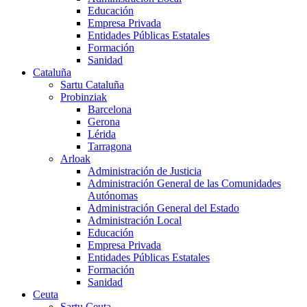
Educación
Empresa Privada
Entidades Públicas Estatales
Formación
Sanidad
Cataluña
Sartu Cataluña
Probinziak
Barcelona
Gerona
Lérida
Tarragona
Arloak
Administración de Justicia
Administración General de las Comunidades
Autónomas
Administración General del Estado
Administración Local
Educación
Empresa Privada
Entidades Públicas Estatales
Formación
Sanidad
Ceuta
Sartu Ceuta