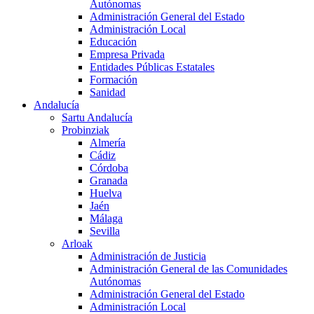
Autónomas
Administración General del Estado
Administración Local
Educación
Empresa Privada
Entidades Públicas Estatales
Formación
Sanidad
Andalucía
Sartu Andalucía
Probinziak
Almería
Cádiz
Córdoba
Granada
Huelva
Jaén
Málaga
Sevilla
Arloak
Administración de Justicia
Administración General de las Comunidades
Autónomas
Administración General del Estado
Administración Local