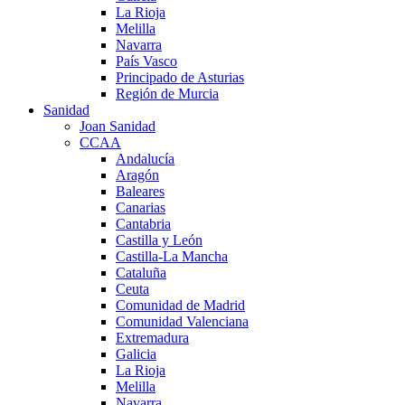
La Rioja
Melilla
Navarra
País Vasco
Principado de Asturias
Región de Murcia
Sanidad
Joan Sanidad
CCAA
Andalucía
Aragón
Baleares
Canarias
Cantabria
Castilla y León
Castilla-La Mancha
Cataluña
Ceuta
Comunidad de Madrid
Comunidad Valenciana
Extremadura
Galicia
La Rioja
Melilla
Navarra