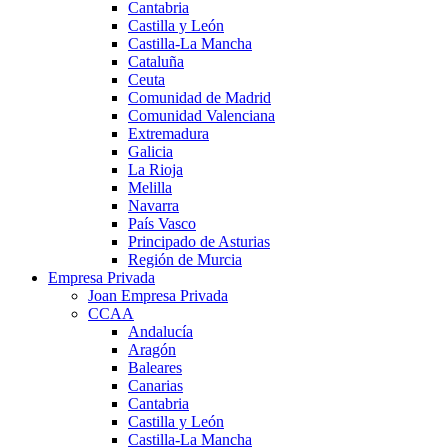
Cantabria
Castilla y León
Castilla-La Mancha
Cataluña
Ceuta
Comunidad de Madrid
Comunidad Valenciana
Extremadura
Galicia
La Rioja
Melilla
Navarra
País Vasco
Principado de Asturias
Región de Murcia
Empresa Privada
Joan Empresa Privada
CCAA
Andalucía
Aragón
Baleares
Canarias
Cantabria
Castilla y León
Castilla-La Mancha