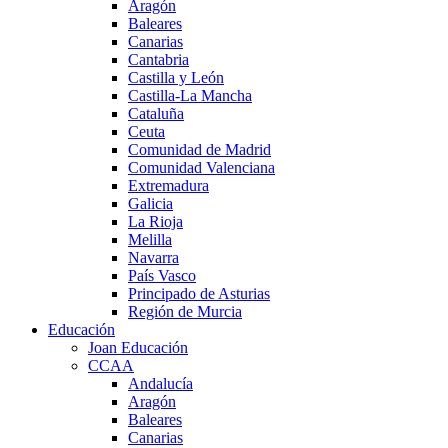
Aragón
Baleares
Canarias
Cantabria
Castilla y León
Castilla-La Mancha
Cataluña
Ceuta
Comunidad de Madrid
Comunidad Valenciana
Extremadura
Galicia
La Rioja
Melilla
Navarra
País Vasco
Principado de Asturias
Región de Murcia
Educación
Joan Educación
CCAA
Andalucía
Aragón
Baleares
Canarias