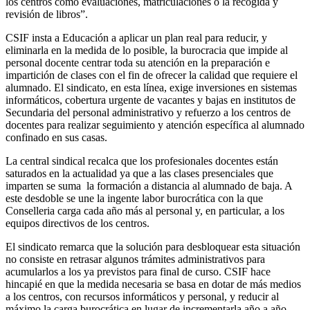
los centros como evaluaciones, matriculaciones o la recogida y
revisión de libros”.
CSIF insta a Educación a aplicar un plan real para reducir, y
eliminarla en la medida de lo posible, la burocracia que impide al
personal docente centrar toda su atención en la preparación e
impartición de clases con el fin de ofrecer la calidad que requiere el
alumnado. El sindicato, en esta línea, exige inversiones en sistemas
informáticos, cobertura urgente de vacantes y bajas en institutos de
Secundaria del personal administrativo y refuerzo a los centros de
docentes para realizar seguimiento y atención específica al alumnado
confinado en sus casas.
La central sindical recalca que los profesionales docentes están
saturados en la actualidad ya que a las clases presenciales que
imparten se suma la formación a distancia al alumnado de baja. A
este desdoble se une la ingente labor burocrática con la que
Conselleria carga cada año más al personal y, en particular, a los
equipos directivos de los centros.
El sindicato remarca que la solución para desbloquear esta situación
no consiste en retrasar algunos trámites administrativos para
acumularlos a los ya previstos para final de curso. CSIF hace
hincapié en que la medida necesaria se basa en dotar de más medios
a los centros, con recursos informáticos y personal, y reducir al
máximo la carga burocrática en lugar de incrementarla año a año.