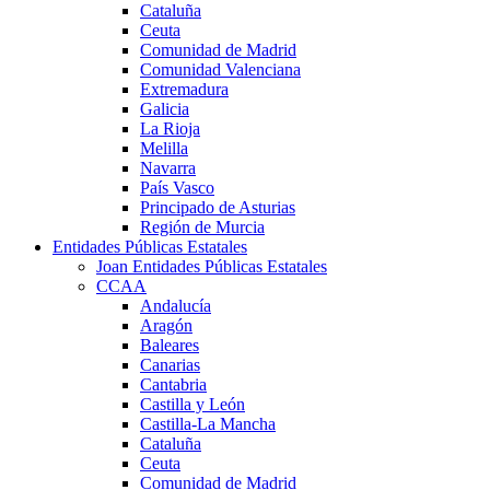
Cataluña
Ceuta
Comunidad de Madrid
Comunidad Valenciana
Extremadura
Galicia
La Rioja
Melilla
Navarra
País Vasco
Principado de Asturias
Región de Murcia
Entidades Públicas Estatales
Joan Entidades Públicas Estatales
CCAA
Andalucía
Aragón
Baleares
Canarias
Cantabria
Castilla y León
Castilla-La Mancha
Cataluña
Ceuta
Comunidad de Madrid