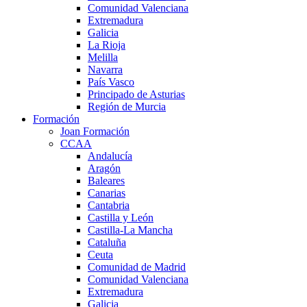
Comunidad Valenciana
Extremadura
Galicia
La Rioja
Melilla
Navarra
País Vasco
Principado de Asturias
Región de Murcia
Formación
Joan Formación
CCAA
Andalucía
Aragón
Baleares
Canarias
Cantabria
Castilla y León
Castilla-La Mancha
Cataluña
Ceuta
Comunidad de Madrid
Comunidad Valenciana
Extremadura
Galicia