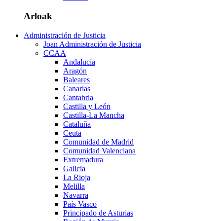
Arloak
Administración de Justicia
Joan Administración de Justicia
CCAA
Andalucía
Aragón
Baleares
Canarias
Cantabria
Castilla y León
Castilla-La Mancha
Cataluña
Ceuta
Comunidad de Madrid
Comunidad Valenciana
Extremadura
Galicia
La Rioja
Melilla
Navarra
País Vasco
Principado de Asturias