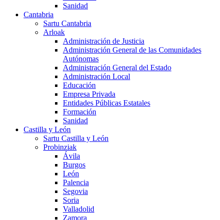
Sanidad
Cantabria
Sartu Cantabria
Arloak
Administración de Justicia
Administración General de las Comunidades
Autónomas
Administración General del Estado
Administración Local
Educación
Empresa Privada
Entidades Públicas Estatales
Formación
Sanidad
Castilla y León
Sartu Castilla y León
Probinziak
Ávila
Burgos
León
Palencia
Segovia
Soria
Valladolid
Zamora