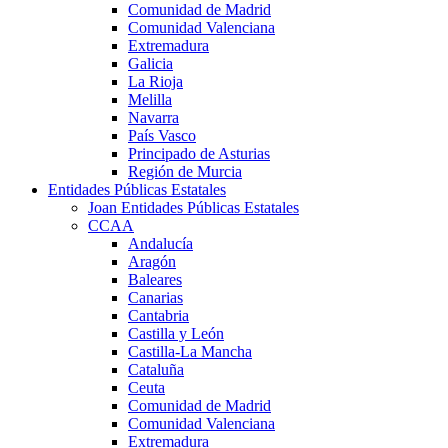
Comunidad de Madrid
Comunidad Valenciana
Extremadura
Galicia
La Rioja
Melilla
Navarra
País Vasco
Principado de Asturias
Región de Murcia
Entidades Públicas Estatales
Joan Entidades Públicas Estatales
CCAA
Andalucía
Aragón
Baleares
Canarias
Cantabria
Castilla y León
Castilla-La Mancha
Cataluña
Ceuta
Comunidad de Madrid
Comunidad Valenciana
Extremadura