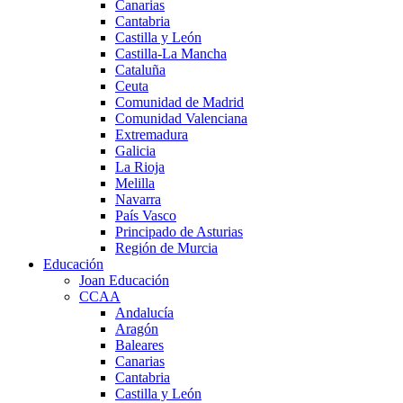
Canarias
Cantabria
Castilla y León
Castilla-La Mancha
Cataluña
Ceuta
Comunidad de Madrid
Comunidad Valenciana
Extremadura
Galicia
La Rioja
Melilla
Navarra
País Vasco
Principado de Asturias
Región de Murcia
Educación
Joan Educación
CCAA
Andalucía
Aragón
Baleares
Canarias
Cantabria
Castilla y León