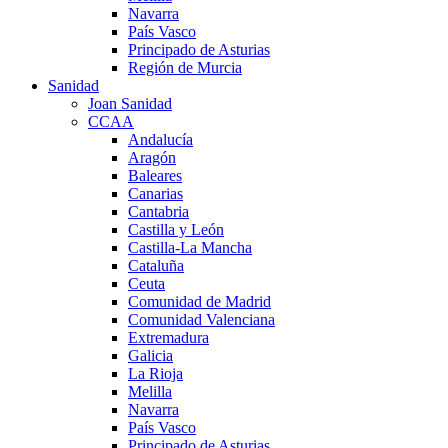
Navarra
País Vasco
Principado de Asturias
Región de Murcia
Sanidad
Joan Sanidad
CCAA
Andalucía
Aragón
Baleares
Canarias
Cantabria
Castilla y León
Castilla-La Mancha
Cataluña
Ceuta
Comunidad de Madrid
Comunidad Valenciana
Extremadura
Galicia
La Rioja
Melilla
Navarra
País Vasco
Principado de Asturias