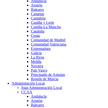
Andalucía
Aragón
Baleares
Canarias
Cantabria
Castilla y León
Castilla-La Mancha
Cataluña
Ceuta
Comunidad de Madrid
Comunidad Valenciana
Extremadura
Galicia
La Rioja
Melilla
Navarra
País Vasco
Principado de Asturias
Región de Murcia
Administración Local
Joan Administración Local
CCAA
Andalucía
Aragón
Baleares