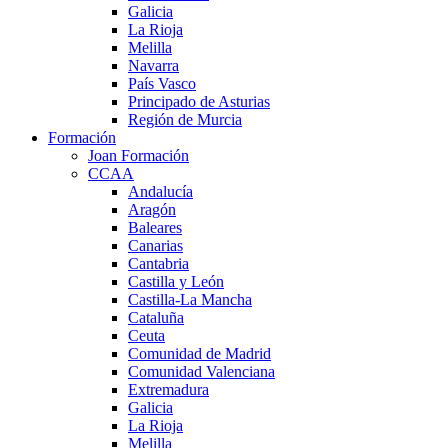
Galicia
La Rioja
Melilla
Navarra
País Vasco
Principado de Asturias
Región de Murcia
Formación
Joan Formación
CCAA
Andalucía
Aragón
Baleares
Canarias
Cantabria
Castilla y León
Castilla-La Mancha
Cataluña
Ceuta
Comunidad de Madrid
Comunidad Valenciana
Extremadura
Galicia
La Rioja
Melilla