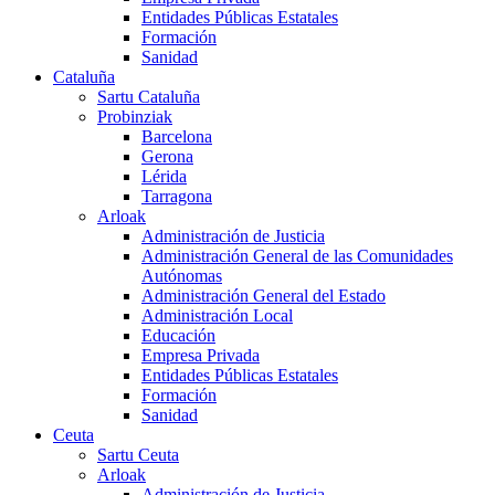
Entidades Públicas Estatales
Formación
Sanidad
Cataluña
Sartu Cataluña
Probinziak
Barcelona
Gerona
Lérida
Tarragona
Arloak
Administración de Justicia
Administración General de las Comunidades
Autónomas
Administración General del Estado
Administración Local
Educación
Empresa Privada
Entidades Públicas Estatales
Formación
Sanidad
Ceuta
Sartu Ceuta
Arloak
Administración de Justicia