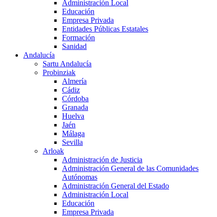
Administración Local
Educación
Empresa Privada
Entidades Públicas Estatales
Formación
Sanidad
Andalucía
Sartu Andalucía
Probinziak
Almería
Cádiz
Córdoba
Granada
Huelva
Jaén
Málaga
Sevilla
Arloak
Administración de Justicia
Administración General de las Comunidades
Autónomas
Administración General del Estado
Administración Local
Educación
Empresa Privada