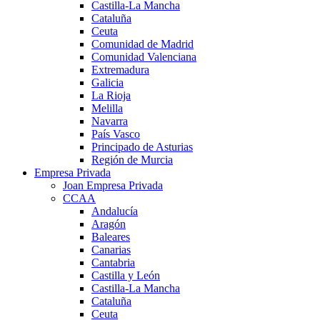
Castilla-La Mancha
Cataluña
Ceuta
Comunidad de Madrid
Comunidad Valenciana
Extremadura
Galicia
La Rioja
Melilla
Navarra
País Vasco
Principado de Asturias
Región de Murcia
Empresa Privada
Joan Empresa Privada
CCAA
Andalucía
Aragón
Baleares
Canarias
Cantabria
Castilla y León
Castilla-La Mancha
Cataluña
Ceuta