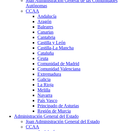
Joan Administración General de las Comunidades
Autónomas
CCAA
Andalucía
Aragón
Baleares
Canarias
Cantabria
Castilla y León
Castilla-La Mancha
Cataluña
Ceuta
Comunidad de Madrid
Comunidad Valenciana
Extremadura
Galicia
La Rioja
Melilla
Navarra
País Vasco
Principado de Asturias
Región de Murcia
Administración General del Estado
Joan Administración General del Estado
CCAA