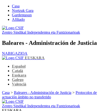
Casa
Nortzuk Gara
Gardentasun
Afiliado
Zentro Sindikal Independentea eta Funtzionarioak
Baleares - Administración de Justicia
NABIGAZIOA
EUSKARA
Español
Català
Euskara
Galego
Valencià
Casa
>
Baleares - Administración de Justicia
>
Protocolos de
actuación ámbito no transferido
Zentro Sindikal Independentea eta Funtzionarioak
EUSKARA