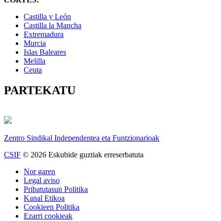
​Castilla y León
Castilla la Mancha
Extremadura
Murcia
Islas Baleares
Melilla
Ceuta
PARTEKATU
Zentro Sindikal Independentea eta Funtzionarioak
CSIF
© 2026 Eskubide guztiak erreserbatuta
Nor garen
Legal aviso
Pribatutasun Politika
Kanal Etikoa
Cookieen Politika
Ezarri cookieak