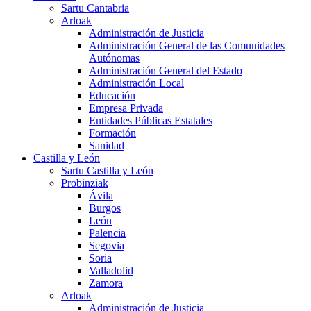
Sartu Cantabria
Arloak
Administración de Justicia
Administración General de las Comunidades
Autónomas
Administración General del Estado
Administración Local
Educación
Empresa Privada
Entidades Públicas Estatales
Formación
Sanidad
Castilla y León
Sartu Castilla y León
Probinziak
Ávila
Burgos
León
Palencia
Segovia
Soria
Valladolid
Zamora
Arloak
Administración de Justicia