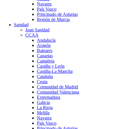
Navarra
País Vasco
Principado de Asturias
Región de Murcia
Sanidad
Joan Sanidad
CCAA
Andalucía
Aragón
Baleares
Canarias
Cantabria
Castilla y León
Castilla-La Mancha
Cataluña
Ceuta
Comunidad de Madrid
Comunidad Valenciana
Extremadura
Galicia
La Rioja
Melilla
Navarra
País Vasco
Principado de Asturias