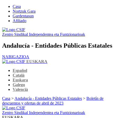
Casa
Nortzuk Gara
Gardentasun
Afiliado
Zentro Sindikal Independentea eta Funtzionarioak
Andalucía - Entidades Públicas Estatales
NABIGAZIOA
EUSKARA
Español
Català
Euskara
Galego
Valencià
Casa
>
Andalucía - Entidades Públicas Estatales
>
Boletín de
descuentos y ofertas de abril de 2023
Zentro Sindikal Independentea eta Funtzionarioak
EUSKARA