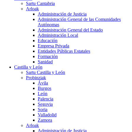
Sartu Cantabria
Arloak
Administración de Justicia
Administración General de las Comunidades
Autónomas
Administración General del Estado
Administración Local
Educación
Empresa Privada
Entidades Públicas Estatales
Formación
Sanidad
Castilla y León
Sartu Castilla y León
Probinziak
Ávila
Burgos
León
Palencia
Segovia
Soria
Valladolid
Zamora
Arloak
Administración de Justicia