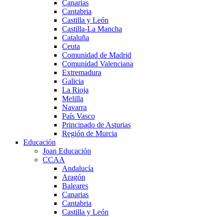
Canarias
Cantabria
Castilla y León
Castilla-La Mancha
Cataluña
Ceuta
Comunidad de Madrid
Comunidad Valenciana
Extremadura
Galicia
La Rioja
Melilla
Navarra
País Vasco
Principado de Asturias
Región de Murcia
Educación
Joan Educación
CCAA
Andalucía
Aragón
Baleares
Canarias
Cantabria
Castilla y León