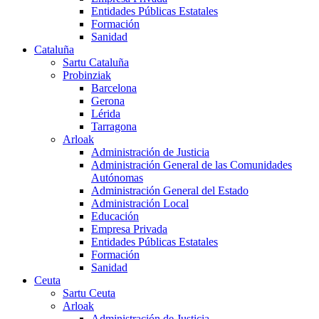
Entidades Públicas Estatales
Formación
Sanidad
Cataluña
Sartu Cataluña
Probinziak
Barcelona
Gerona
Lérida
Tarragona
Arloak
Administración de Justicia
Administración General de las Comunidades
Autónomas
Administración General del Estado
Administración Local
Educación
Empresa Privada
Entidades Públicas Estatales
Formación
Sanidad
Ceuta
Sartu Ceuta
Arloak
Administración de Justicia