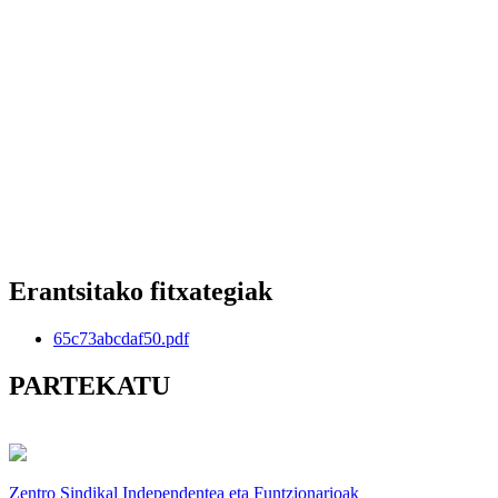
Erantsitako fitxategiak
65c73abcdaf50.pdf
PARTEKATU
Zentro Sindikal Independentea eta Funtzionarioak