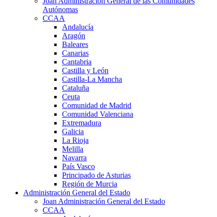
Joan Administración General de las Comunidades
Autónomas
CCAA
Andalucía
Aragón
Baleares
Canarias
Cantabria
Castilla y León
Castilla-La Mancha
Cataluña
Ceuta
Comunidad de Madrid
Comunidad Valenciana
Extremadura
Galicia
La Rioja
Melilla
Navarra
País Vasco
Principado de Asturias
Región de Murcia
Administración General del Estado
Joan Administración General del Estado
CCAA