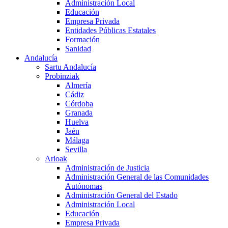
Administración Local
Educación
Empresa Privada
Entidades Públicas Estatales
Formación
Sanidad
Andalucía
Sartu Andalucía
Probinziak
Almería
Cádiz
Córdoba
Granada
Huelva
Jaén
Málaga
Sevilla
Arloak
Administración de Justicia
Administración General de las Comunidades
Autónomas
Administración General del Estado
Administración Local
Educación
Empresa Privada