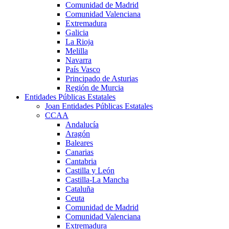
Comunidad de Madrid
Comunidad Valenciana
Extremadura
Galicia
La Rioja
Melilla
Navarra
País Vasco
Principado de Asturias
Región de Murcia
Entidades Públicas Estatales
Joan Entidades Públicas Estatales
CCAA
Andalucía
Aragón
Baleares
Canarias
Cantabria
Castilla y León
Castilla-La Mancha
Cataluña
Ceuta
Comunidad de Madrid
Comunidad Valenciana
Extremadura