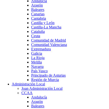
Andalucía
Aragón
Baleares
Canarias
Cantabria
Castilla y León
Castilla-La Mancha
Cataluña
Ceuta
Comunidad de Madrid
Comunidad Valenciana
Extremadura
Galicia
La Rioja
Melilla
Navarra
País Vasco
Principado de Asturias
Región de Murcia
Administración Local
Joan Administración Local
CCAA
Andalucía
Aragón
Baleares