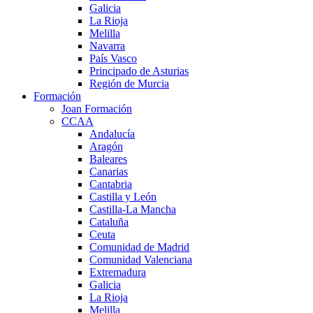
Galicia
La Rioja
Melilla
Navarra
País Vasco
Principado de Asturias
Región de Murcia
Formación
Joan Formación
CCAA
Andalucía
Aragón
Baleares
Canarias
Cantabria
Castilla y León
Castilla-La Mancha
Cataluña
Ceuta
Comunidad de Madrid
Comunidad Valenciana
Extremadura
Galicia
La Rioja
Melilla