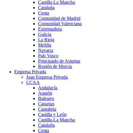
Castilla-La Mancha
Cataluña
Ceuta
Comunidad de Madrid
Comunidad Valenciana
Extremadura
Galicia
La Rioja
Melilla
Navarra
País Vasco
Principado de Asturias
Región de Murcia
Empresa Privada
Joan Empresa Privada
CCAA
Andalucía
Aragón
Baleares
Canarias
Cantabria
Castilla y León
Castilla-La Mancha
Cataluña
Ceuta