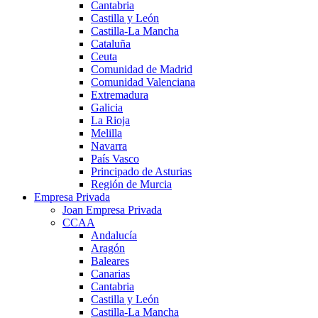
Cantabria
Castilla y León
Castilla-La Mancha
Cataluña
Ceuta
Comunidad de Madrid
Comunidad Valenciana
Extremadura
Galicia
La Rioja
Melilla
Navarra
País Vasco
Principado de Asturias
Región de Murcia
Empresa Privada
Joan Empresa Privada
CCAA
Andalucía
Aragón
Baleares
Canarias
Cantabria
Castilla y León
Castilla-La Mancha