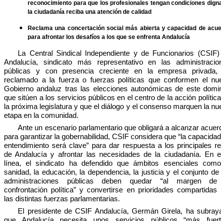
reconocimiento para que los profesionales tengan condiciones dign
la ciudadanía reciba una atención de calidad
Reclama una concertación social más abierta y capacidad de acu
para afrontar los desafíos a los que se enfrenta Andalucía
La Central Sindical Independiente y de Funcionarios (CSIF)
Andalucía, sindicato más representativo en las administracio
públicas y con presencia creciente en la empresa privada,
reclamado a la fuerza o fuerzas políticas que conformen el nu
Gobierno andaluz tras las elecciones autonómicas de este domi
que sitúen a los servicios públicos en el centro de la acción polític
la próxima legislatura y que el diálogo y el consenso marquen la n
etapa en la comunidad.
Ante un escenario parlamentario que obligará a alcanzar acuer
para garantizar la gobernabilidad, CSIF considera que “la capacida
entendimiento será clave” para dar respuesta a los principales re
de Andalucía y afrontar las necesidades de la ciudadanía. En e
línea, el sindicato ha defendido que ámbitos esenciales como
sanidad, la educación, la dependencia, la justicia y el conjunto de
administraciones públicas deben quedar “al margen de
confrontación política” y convertirse en prioridades compartidas 
las distintas fuerzas parlamentarias.
El presidente de CSIF Andalucía, Germán Girela, ha subray
que Andalucía necesita unos servicios públicos “más fuert