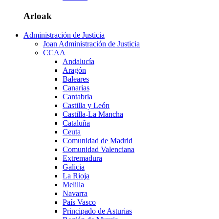
Arloak
Administración de Justicia
Joan Administración de Justicia
CCAA
Andalucía
Aragón
Baleares
Canarias
Cantabria
Castilla y León
Castilla-La Mancha
Cataluña
Ceuta
Comunidad de Madrid
Comunidad Valenciana
Extremadura
Galicia
La Rioja
Melilla
Navarra
País Vasco
Principado de Asturias