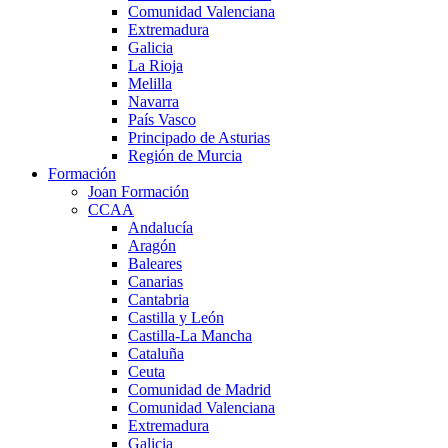
Comunidad Valenciana
Extremadura
Galicia
La Rioja
Melilla
Navarra
País Vasco
Principado de Asturias
Región de Murcia
Formación
Joan Formación
CCAA
Andalucía
Aragón
Baleares
Canarias
Cantabria
Castilla y León
Castilla-La Mancha
Cataluña
Ceuta
Comunidad de Madrid
Comunidad Valenciana
Extremadura
Galicia