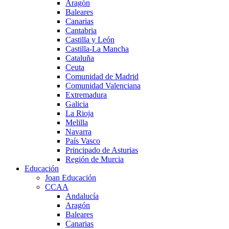
Aragón
Baleares
Canarias
Cantabria
Castilla y León
Castilla-La Mancha
Cataluña
Ceuta
Comunidad de Madrid
Comunidad Valenciana
Extremadura
Galicia
La Rioja
Melilla
Navarra
País Vasco
Principado de Asturias
Región de Murcia
Educación
Joan Educación
CCAA
Andalucía
Aragón
Baleares
Canarias