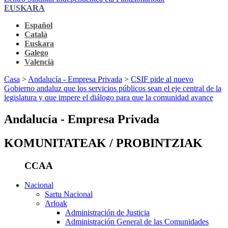
EUSKARA
Español
Català
Euskara
Galego
Valencià
Casa
>
Andalucía - Empresa Privada
>
CSIF pide al nuevo
Gobierno andaluz que los servicios públicos sean el eje central de la
legislatura y que impere el diálogo para que la comunidad avance
Andalucía - Empresa Privada
KOMUNITATEAK / PROBINTZIAK
CCAA
Nacional
Sartu Nacional
Arloak
Administración de Justicia
Administración General de las Comunidades