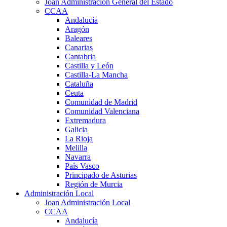
Joan Administración General del Estado
CCAA
Andalucía
Aragón
Baleares
Canarias
Cantabria
Castilla y León
Castilla-La Mancha
Cataluña
Ceuta
Comunidad de Madrid
Comunidad Valenciana
Extremadura
Galicia
La Rioja
Melilla
Navarra
País Vasco
Principado de Asturias
Región de Murcia
Administración Local
Joan Administración Local
CCAA
Andalucía