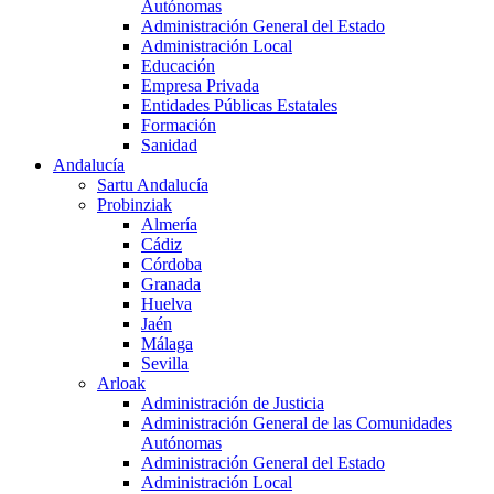
Autónomas
Administración General del Estado
Administración Local
Educación
Empresa Privada
Entidades Públicas Estatales
Formación
Sanidad
Andalucía
Sartu Andalucía
Probinziak
Almería
Cádiz
Córdoba
Granada
Huelva
Jaén
Málaga
Sevilla
Arloak
Administración de Justicia
Administración General de las Comunidades
Autónomas
Administración General del Estado
Administración Local