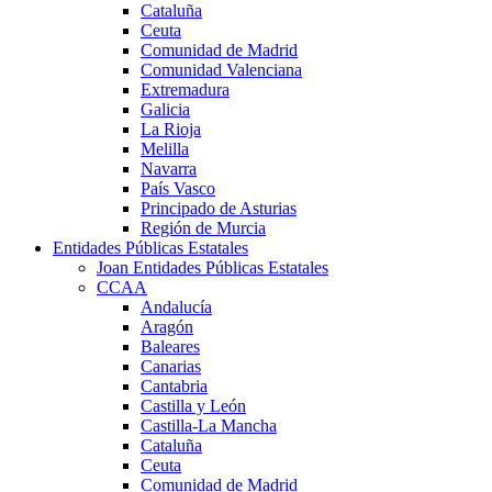
Cataluña
Ceuta
Comunidad de Madrid
Comunidad Valenciana
Extremadura
Galicia
La Rioja
Melilla
Navarra
País Vasco
Principado de Asturias
Región de Murcia
Entidades Públicas Estatales
Joan Entidades Públicas Estatales
CCAA
Andalucía
Aragón
Baleares
Canarias
Cantabria
Castilla y León
Castilla-La Mancha
Cataluña
Ceuta
Comunidad de Madrid