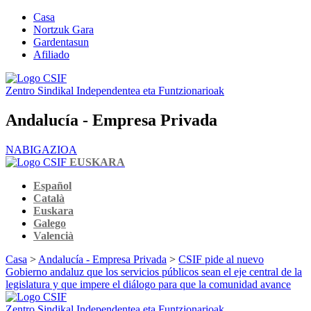
Casa
Nortzuk Gara
Gardentasun
Afiliado
Zentro Sindikal Independentea eta Funtzionarioak
Andalucía - Empresa Privada
NABIGAZIOA
EUSKARA
Español
Català
Euskara
Galego
Valencià
Casa
>
Andalucía - Empresa Privada
>
CSIF pide al nuevo
Gobierno andaluz que los servicios públicos sean el eje central de la
legislatura y que impere el diálogo para que la comunidad avance
Zentro Sindikal Independentea eta Funtzionarioak