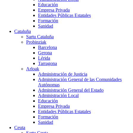
Educación
Empresa Privada
Entidades Públicas Estatales
Formación
Sanidad
Cataluña
Sartu Cataluña
Probinziak
Barcelona
Gerona
Lérida
Tarragona
Arloak
Administración de Justicia
Administración General de las Comunidades
Autónomas
Administración General del Estado
Administración Local
Educación
Empresa Privada
Entidades Públicas Estatales
Formación
Sanidad
Ceuta
Sartu Ceuta