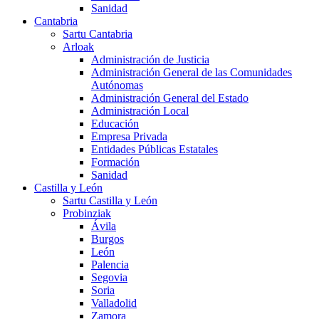
Sanidad
Cantabria
Sartu Cantabria
Arloak
Administración de Justicia
Administración General de las Comunidades
Autónomas
Administración General del Estado
Administración Local
Educación
Empresa Privada
Entidades Públicas Estatales
Formación
Sanidad
Castilla y León
Sartu Castilla y León
Probinziak
Ávila
Burgos
León
Palencia
Segovia
Soria
Valladolid
Zamora