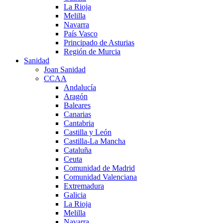
La Rioja
Melilla
Navarra
País Vasco
Principado de Asturias
Región de Murcia
Sanidad
Joan Sanidad
CCAA
Andalucía
Aragón
Baleares
Canarias
Cantabria
Castilla y León
Castilla-La Mancha
Cataluña
Ceuta
Comunidad de Madrid
Comunidad Valenciana
Extremadura
Galicia
La Rioja
Melilla
Navarra