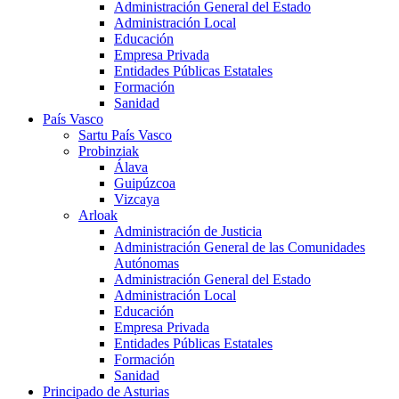
Administración General del Estado
Administración Local
Educación
Empresa Privada
Entidades Públicas Estatales
Formación
Sanidad
País Vasco
Sartu País Vasco
Probinziak
Álava
Guipúzcoa
Vizcaya
Arloak
Administración de Justicia
Administración General de las Comunidades
Autónomas
Administración General del Estado
Administración Local
Educación
Empresa Privada
Entidades Públicas Estatales
Formación
Sanidad
Principado de Asturias