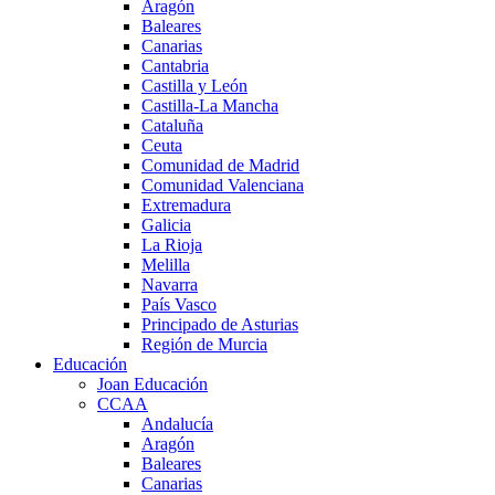
Aragón
Baleares
Canarias
Cantabria
Castilla y León
Castilla-La Mancha
Cataluña
Ceuta
Comunidad de Madrid
Comunidad Valenciana
Extremadura
Galicia
La Rioja
Melilla
Navarra
País Vasco
Principado de Asturias
Región de Murcia
Educación
Joan Educación
CCAA
Andalucía
Aragón
Baleares
Canarias