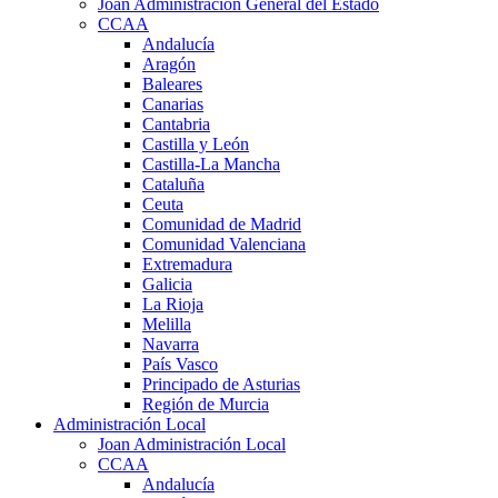
Joan Administración General del Estado
CCAA
Andalucía
Aragón
Baleares
Canarias
Cantabria
Castilla y León
Castilla-La Mancha
Cataluña
Ceuta
Comunidad de Madrid
Comunidad Valenciana
Extremadura
Galicia
La Rioja
Melilla
Navarra
País Vasco
Principado de Asturias
Región de Murcia
Administración Local
Joan Administración Local
CCAA
Andalucía