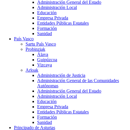
Administración General del Estado
Administración Local
Educación
Empresa Privada
Entidades Públicas Estatales
Formación
Sanidad
País Vasco
Sartu País Vasco
Probinziak
Álava
Guipúzcoa
Vizcaya
Arloak
Administración de Justicia
Administración General de las Comunidades
Autónomas
Administración General del Estado
Administración Local
Educación
Empresa Privada
Entidades Públicas Estatales
Formación
Sanidad
Principado de Asturias