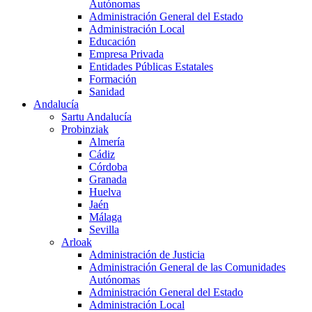
Autónomas
Administración General del Estado
Administración Local
Educación
Empresa Privada
Entidades Públicas Estatales
Formación
Sanidad
Andalucía
Sartu Andalucía
Probinziak
Almería
Cádiz
Córdoba
Granada
Huelva
Jaén
Málaga
Sevilla
Arloak
Administración de Justicia
Administración General de las Comunidades
Autónomas
Administración General del Estado
Administración Local