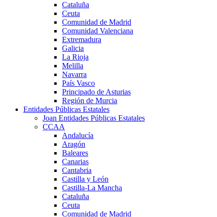
Cataluña
Ceuta
Comunidad de Madrid
Comunidad Valenciana
Extremadura
Galicia
La Rioja
Melilla
Navarra
País Vasco
Principado de Asturias
Región de Murcia
Entidades Públicas Estatales
Joan Entidades Públicas Estatales
CCAA
Andalucía
Aragón
Baleares
Canarias
Cantabria
Castilla y León
Castilla-La Mancha
Cataluña
Ceuta
Comunidad de Madrid