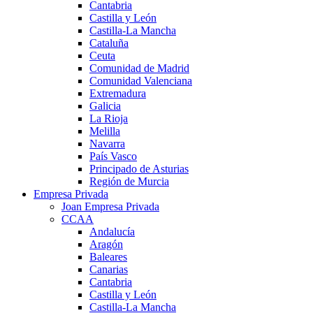
Cantabria
Castilla y León
Castilla-La Mancha
Cataluña
Ceuta
Comunidad de Madrid
Comunidad Valenciana
Extremadura
Galicia
La Rioja
Melilla
Navarra
País Vasco
Principado de Asturias
Región de Murcia
Empresa Privada
Joan Empresa Privada
CCAA
Andalucía
Aragón
Baleares
Canarias
Cantabria
Castilla y León
Castilla-La Mancha