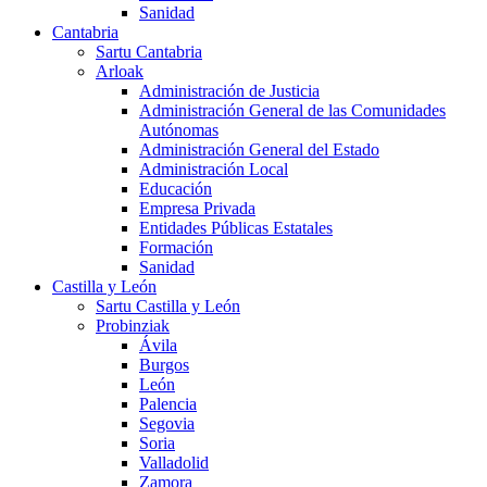
Sanidad
Cantabria
Sartu Cantabria
Arloak
Administración de Justicia
Administración General de las Comunidades
Autónomas
Administración General del Estado
Administración Local
Educación
Empresa Privada
Entidades Públicas Estatales
Formación
Sanidad
Castilla y León
Sartu Castilla y León
Probinziak
Ávila
Burgos
León
Palencia
Segovia
Soria
Valladolid
Zamora