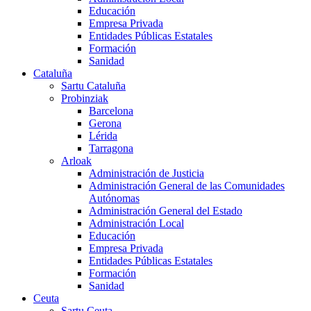
Educación
Empresa Privada
Entidades Públicas Estatales
Formación
Sanidad
Cataluña
Sartu Cataluña
Probinziak
Barcelona
Gerona
Lérida
Tarragona
Arloak
Administración de Justicia
Administración General de las Comunidades
Autónomas
Administración General del Estado
Administración Local
Educación
Empresa Privada
Entidades Públicas Estatales
Formación
Sanidad
Ceuta
Sartu Ceuta