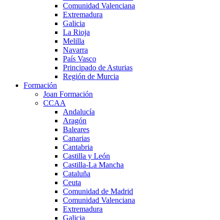
Comunidad Valenciana
Extremadura
Galicia
La Rioja
Melilla
Navarra
País Vasco
Principado de Asturias
Región de Murcia
Formación
Joan Formación
CCAA
Andalucía
Aragón
Baleares
Canarias
Cantabria
Castilla y León
Castilla-La Mancha
Cataluña
Ceuta
Comunidad de Madrid
Comunidad Valenciana
Extremadura
Galicia