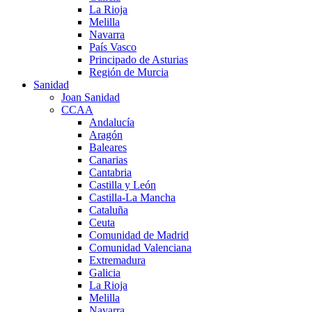
La Rioja
Melilla
Navarra
País Vasco
Principado de Asturias
Región de Murcia
Sanidad
Joan Sanidad
CCAA
Andalucía
Aragón
Baleares
Canarias
Cantabria
Castilla y León
Castilla-La Mancha
Cataluña
Ceuta
Comunidad de Madrid
Comunidad Valenciana
Extremadura
Galicia
La Rioja
Melilla
Navarra