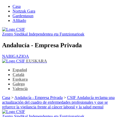
Casa
Nortzuk Gara
Gardentasun
Afiliado
Zentro Sindikal Independentea eta Funtzionarioak
Andalucía - Empresa Privada
NABIGAZIOA
EUSKARA
Español
Català
Euskara
Galego
Valencià
Casa
>
Andalucía - Empresa Privada
>
CSIF Andalucía reclama una
actualización del cuadro de enfermedades profesionales y que se
refuerce la vigilancia frente al cáncer laboral y la salud mental
Zentro Sindikal Independentea eta Funtzionarioak