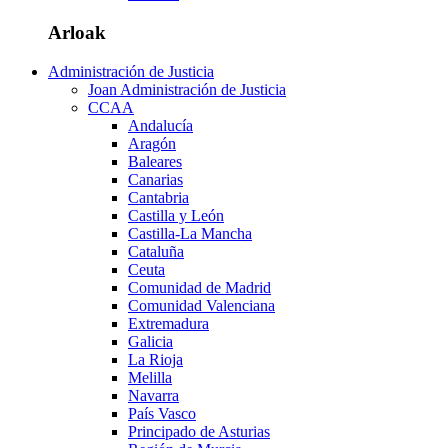
Arloak
Administración de Justicia
Joan Administración de Justicia
CCAA
Andalucía
Aragón
Baleares
Canarias
Cantabria
Castilla y León
Castilla-La Mancha
Cataluña
Ceuta
Comunidad de Madrid
Comunidad Valenciana
Extremadura
Galicia
La Rioja
Melilla
Navarra
País Vasco
Principado de Asturias