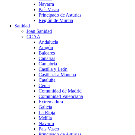
Navarra
País Vasco
Principado de Asturias
Región de Murcia
Sanidad
Joan Sanidad
CCAA
Andalucía
Aragón
Baleares
Canarias
Cantabria
Castilla y León
Castilla-La Mancha
Cataluña
Ceuta
Comunidad de Madrid
Comunidad Valenciana
Extremadura
Galicia
La Rioja
Melilla
Navarra
País Vasco
Principado de Asturias