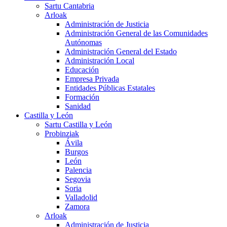
Sartu Cantabria
Arloak
Administración de Justicia
Administración General de las Comunidades
Autónomas
Administración General del Estado
Administración Local
Educación
Empresa Privada
Entidades Públicas Estatales
Formación
Sanidad
Castilla y León
Sartu Castilla y León
Probinziak
Ávila
Burgos
León
Palencia
Segovia
Soria
Valladolid
Zamora
Arloak
Administración de Justicia