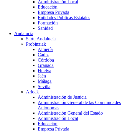
Administración Local
Educación
Empresa Privada
Entidades Públicas Estatales
Formación
Sanidad
Andalucía
Sartu Andalucía
Probinziak
Almería
Cádiz
Córdoba
Granada
Huelva
Jaén
Málaga
Sevilla
Arloak
Administración de Justicia
Administración General de las Comunidades
Autónomas
Administración General del Estado
Administración Local
Educación
Empresa Privada