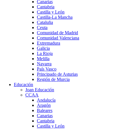
Canarias
Cantabria
Castilla y León
Castilla-La Mancha
Cataluña
Ceuta
Comunidad de Madrid
Comunidad Valenciana
Extremadura
Galicia
La Rioja
Melilla
Navarra
País Vasco
Principado de Asturias
Región de Murcia
Educación
Joan Educación
CCAA
Andalucía
Aragón
Baleares
Canarias
Cantabria
Castilla y León