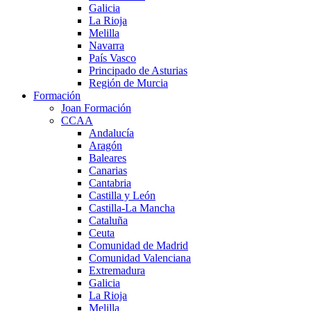
Galicia
La Rioja
Melilla
Navarra
País Vasco
Principado de Asturias
Región de Murcia
Formación
Joan Formación
CCAA
Andalucía
Aragón
Baleares
Canarias
Cantabria
Castilla y León
Castilla-La Mancha
Cataluña
Ceuta
Comunidad de Madrid
Comunidad Valenciana
Extremadura
Galicia
La Rioja
Melilla