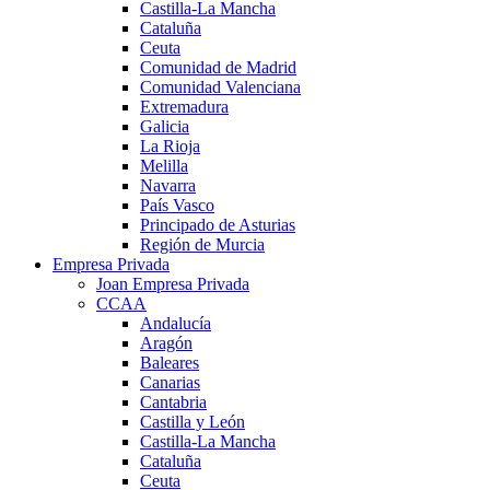
Castilla-La Mancha
Cataluña
Ceuta
Comunidad de Madrid
Comunidad Valenciana
Extremadura
Galicia
La Rioja
Melilla
Navarra
País Vasco
Principado de Asturias
Región de Murcia
Empresa Privada
Joan Empresa Privada
CCAA
Andalucía
Aragón
Baleares
Canarias
Cantabria
Castilla y León
Castilla-La Mancha
Cataluña
Ceuta