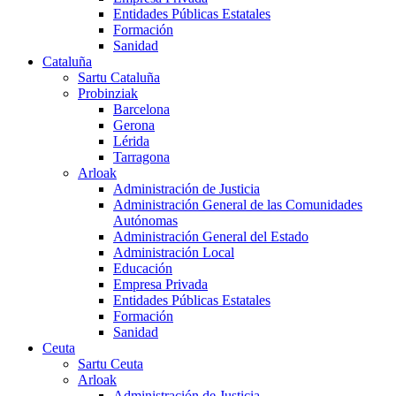
Entidades Públicas Estatales
Formación
Sanidad
Cataluña
Sartu Cataluña
Probinziak
Barcelona
Gerona
Lérida
Tarragona
Arloak
Administración de Justicia
Administración General de las Comunidades
Autónomas
Administración General del Estado
Administración Local
Educación
Empresa Privada
Entidades Públicas Estatales
Formación
Sanidad
Ceuta
Sartu Ceuta
Arloak
Administración de Justicia