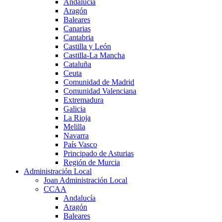
Andalucía
Aragón
Baleares
Canarias
Cantabria
Castilla y León
Castilla-La Mancha
Cataluña
Ceuta
Comunidad de Madrid
Comunidad Valenciana
Extremadura
Galicia
La Rioja
Melilla
Navarra
País Vasco
Principado de Asturias
Región de Murcia
Administración Local
Joan Administración Local
CCAA
Andalucía
Aragón
Baleares