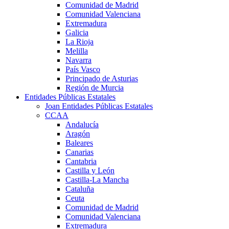
Comunidad de Madrid
Comunidad Valenciana
Extremadura
Galicia
La Rioja
Melilla
Navarra
País Vasco
Principado de Asturias
Región de Murcia
Entidades Públicas Estatales
Joan Entidades Públicas Estatales
CCAA
Andalucía
Aragón
Baleares
Canarias
Cantabria
Castilla y León
Castilla-La Mancha
Cataluña
Ceuta
Comunidad de Madrid
Comunidad Valenciana
Extremadura