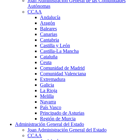
Joan Administración General de las Comunidades
Autónomas
CCAA
Andalucía
Aragón
Baleares
Canarias
Cantabria
Castilla y León
Castilla-La Mancha
Cataluña
Ceuta
Comunidad de Madrid
Comunidad Valenciana
Extremadura
Galicia
La Rioja
Melilla
Navarra
País Vasco
Principado de Asturias
Región de Murcia
Administración General del Estado
Joan Administración General del Estado
CCAA