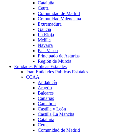
Cataluña
Ceuta
Comunidad de Madrid
Comunidad Valenciana
Extremadura
Galicia
La Rioja
Melilla
Navarra
País Vasco
Principado de Asturias
Región de Murcia
Entidades Públicas Estatales
Joan Entidades Públicas Estatales
CCAA
Andalucía
Aragón
Baleares
Canarias
Cantabria
Castilla y León
Castilla-La Mancha
Cataluña
Ceuta
Comunidad de Madrid