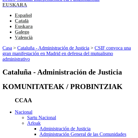
EUSKARA
Español
Català
Euskara
Galego
Valencià
Casa
>
Cataluña - Administración de Justicia
>
CSIF convoca una
gran manifestación en Madrid en defensa del mutualismo
administrativo
Cataluña - Administración de Justicia
KOMUNITATEAK / PROBINTZIAK
CCAA
Nacional
Sartu Nacional
Arloak
Administración de Justicia
Administración General de las Comunidades