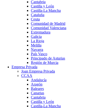
Cantabria
Castilla y León
Castilla-La Mancha
Cataluña
Ceuta
Comunidad de Madrid
Comunidad Valenciana
Extremadura
Galicia
La Rioja
Melilla
Navarra
País Vasco
Principado de Asturias
Región de Murcia
Empresa Privada
Joan Empresa Privada
CCAA
Andalucía
Aragón
Baleares
Canarias
Cantabria
Castilla y León
Castilla-La Mancha