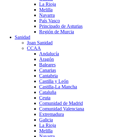
La Rioja
Melilla
Navarra
País Vasco
Principado de Asturias
Región de Murcia
Sanidad
Joan Sanidad
CCAA
Andalucía
Aragón
Baleares
Canarias
Cantabria
Castilla y León
Castilla-La Mancha
Cataluña
Ceuta
Comunidad de Madrid
Comunidad Valenciana
Extremadura
Galicia
La Rioja
Melilla
Navarra