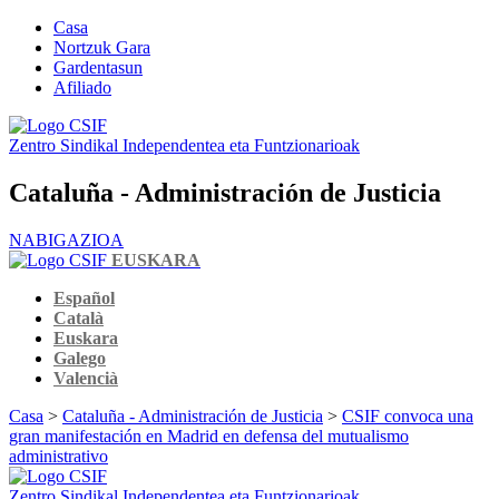
Casa
Nortzuk Gara
Gardentasun
Afiliado
Zentro Sindikal Independentea eta Funtzionarioak
Cataluña - Administración de Justicia
NABIGAZIOA
EUSKARA
Español
Català
Euskara
Galego
Valencià
Casa
>
Cataluña - Administración de Justicia
>
CSIF convoca una
gran manifestación en Madrid en defensa del mutualismo
administrativo
Zentro Sindikal Independentea eta Funtzionarioak