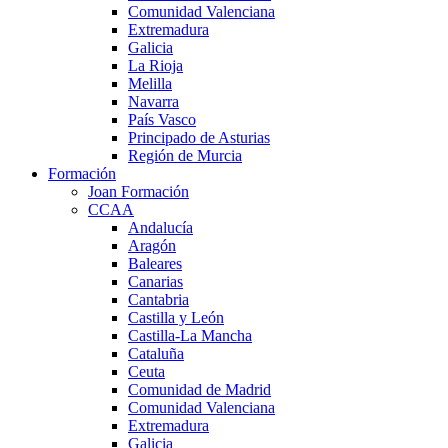
Comunidad Valenciana
Extremadura
Galicia
La Rioja
Melilla
Navarra
País Vasco
Principado de Asturias
Región de Murcia
Formación
Joan Formación
CCAA
Andalucía
Aragón
Baleares
Canarias
Cantabria
Castilla y León
Castilla-La Mancha
Cataluña
Ceuta
Comunidad de Madrid
Comunidad Valenciana
Extremadura
Galicia