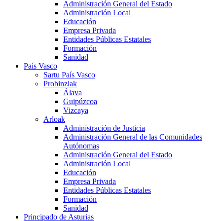
Administración General del Estado
Administración Local
Educación
Empresa Privada
Entidades Públicas Estatales
Formación
Sanidad
País Vasco
Sartu País Vasco
Probinziak
Álava
Guipúzcoa
Vizcaya
Arloak
Administración de Justicia
Administración General de las Comunidades
Autónomas
Administración General del Estado
Administración Local
Educación
Empresa Privada
Entidades Públicas Estatales
Formación
Sanidad
Principado de Asturias