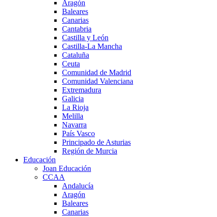
Aragón
Baleares
Canarias
Cantabria
Castilla y León
Castilla-La Mancha
Cataluña
Ceuta
Comunidad de Madrid
Comunidad Valenciana
Extremadura
Galicia
La Rioja
Melilla
Navarra
País Vasco
Principado de Asturias
Región de Murcia
Educación
Joan Educación
CCAA
Andalucía
Aragón
Baleares
Canarias