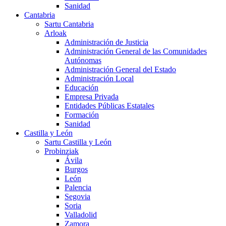
Sanidad
Cantabria
Sartu Cantabria
Arloak
Administración de Justicia
Administración General de las Comunidades
Autónomas
Administración General del Estado
Administración Local
Educación
Empresa Privada
Entidades Públicas Estatales
Formación
Sanidad
Castilla y León
Sartu Castilla y León
Probinziak
Ávila
Burgos
León
Palencia
Segovia
Soria
Valladolid
Zamora