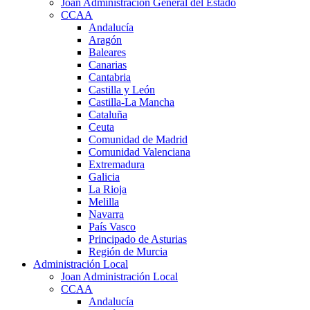
Joan Administración General del Estado
CCAA
Andalucía
Aragón
Baleares
Canarias
Cantabria
Castilla y León
Castilla-La Mancha
Cataluña
Ceuta
Comunidad de Madrid
Comunidad Valenciana
Extremadura
Galicia
La Rioja
Melilla
Navarra
País Vasco
Principado de Asturias
Región de Murcia
Administración Local
Joan Administración Local
CCAA
Andalucía