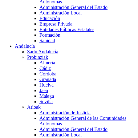
Autónomas
Administración General del Estado
Administración Local
Educación
Empresa Privada
Entidades Públicas Estatales
Formación
Sanidad
Andalucía
Sartu Andalucía
Probinziak
Almería
Cádiz
Córdoba
Granada
Huelva
Jaén
Málaga
Sevilla
Arloak
Administración de Justicia
Administración General de las Comunidades
Autónomas
Administración General del Estado
Administración Local