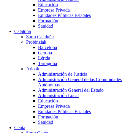
Educación
Empresa Privada
Entidades Públicas Estatales
Formación
Sanidad
Cataluña
Sartu Cataluña
Probinziak
Barcelona
Gerona
Lérida
Tarragona
Arloak
Administración de Justicia
Administración General de las Comunidades
Autónomas
Administración General del Estado
Administración Local
Educación
Empresa Privada
Entidades Públicas Estatales
Formación
Sanidad
Ceuta
Sartu Ceuta