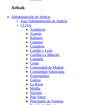
Arloak
Administración de Justicia
Joan Administración de Justicia
CCAA
Andalucía
Aragón
Baleares
Canarias
Cantabria
Castilla y León
Castilla-La Mancha
Cataluña
Ceuta
Comunidad de Madrid
Comunidad Valenciana
Extremadura
Galicia
La Rioja
Melilla
Navarra
País Vasco
Principado de Asturias