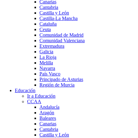
Canarias
Cantabria
Castilla y León
Castilla-La Mancha
Cataluña
Ceuta
Comunidad de Madrid
Comunidad Valenciana
Extremadura
Galicia
La Rioja
Melilla
Navarra
País Vasco
Principado de Asturias
Región de Murcia
Educación
Ir a Educación
CCAA
Andalucía
Aragón
Baleares
Canarias
Cantabria
Castilla y León