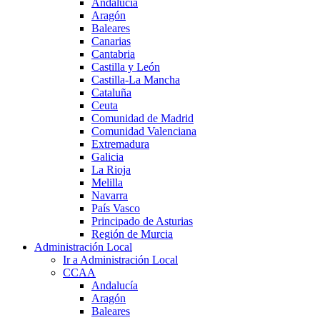
Andalucía
Aragón
Baleares
Canarias
Cantabria
Castilla y León
Castilla-La Mancha
Cataluña
Ceuta
Comunidad de Madrid
Comunidad Valenciana
Extremadura
Galicia
La Rioja
Melilla
Navarra
País Vasco
Principado de Asturias
Región de Murcia
Administración Local
Ir a Administración Local
CCAA
Andalucía
Aragón
Baleares