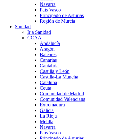
Navarra
País Vasco
Principado de Asturias
Región de Murcia
Sanidad
Ir a Sanidad
CCAA
Andalucía
Aragón
Baleares
Canarias
Cantabria
Castilla y León
Castilla-La Mancha
Cataluña
Ceuta
Comunidad de Madrid
Comunidad Valenciana
Extremadura
Galicia
La Rioja
Melilla
Navarra
País Vasco
Principado de Asturias