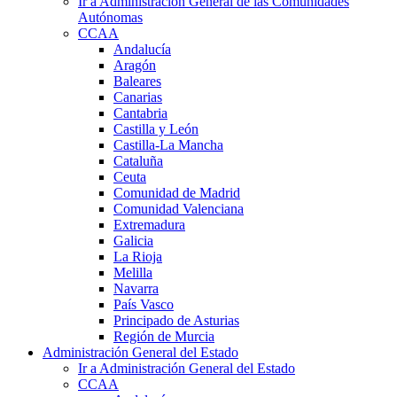
Ir a Administración General de las Comunidades
Autónomas
CCAA
Andalucía
Aragón
Baleares
Canarias
Cantabria
Castilla y León
Castilla-La Mancha
Cataluña
Ceuta
Comunidad de Madrid
Comunidad Valenciana
Extremadura
Galicia
La Rioja
Melilla
Navarra
País Vasco
Principado de Asturias
Región de Murcia
Administración General del Estado
Ir a Administración General del Estado
CCAA