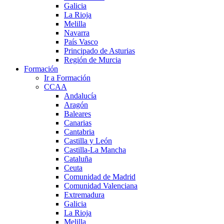
Galicia
La Rioja
Melilla
Navarra
País Vasco
Principado de Asturias
Región de Murcia
Formación
Ir a Formación
CCAA
Andalucía
Aragón
Baleares
Canarias
Cantabria
Castilla y León
Castilla-La Mancha
Cataluña
Ceuta
Comunidad de Madrid
Comunidad Valenciana
Extremadura
Galicia
La Rioja
Melilla