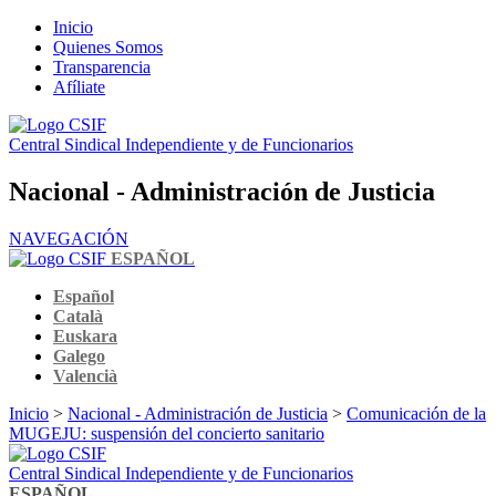
Inicio
Quienes Somos
Transparencia
Afíliate
Central Sindical Independiente y de Funcionarios
Nacional - Administración de Justicia
NAVEGACIÓN
ESPAÑOL
Español
Català
Euskara
Galego
Valencià
Inicio
>
Nacional - Administración de Justicia
>
Comunicación de la
MUGEJU: suspensión del concierto sanitario
Central Sindical Independiente y de Funcionarios
ESPAÑOL