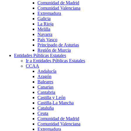
Comunidad de Madrid
Comunidad Valenciana
Extremadura
Galicia
La Rioja
Melilla
Navarra
País Vasco
Principado de Asturias
Región de Murcia
Entidades Públicas Estatales
Ir a Entidades Públicas Estatales
CCAA
Andalucía
Aragón
Baleares
Canarias
Cantabria
Castilla y León
Castilla-La Mancha
Cataluña
Ceuta
Comunidad de Madrid
Comunidad Valenciana
Extremadura