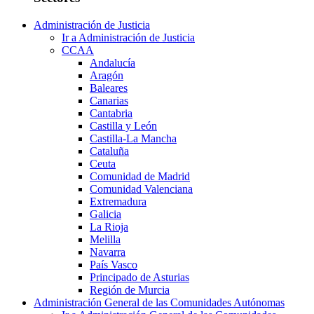
Administración de Justicia
Ir a Administración de Justicia
CCAA
Andalucía
Aragón
Baleares
Canarias
Cantabria
Castilla y León
Castilla-La Mancha
Cataluña
Ceuta
Comunidad de Madrid
Comunidad Valenciana
Extremadura
Galicia
La Rioja
Melilla
Navarra
País Vasco
Principado de Asturias
Región de Murcia
Administración General de las Comunidades Autónomas