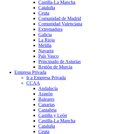
Castilla-La Mancha
Cataluña
Ceuta
Comunidad de Madrid
Comunidad Valenciana
Extremadura
Galicia
La Rioja
Melilla
Navarra
País Vasco
Principado de Asturias
Región de Murcia
Empresa Privada
Ir a Empresa Privada
CCAA
Andalucía
Aragón
Baleares
Canarias
Cantabria
Castilla y León
Castilla-La Mancha
Cataluña
Ceuta