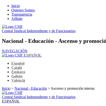
Inicio
Quienes Somos
Transparencia
Afíliate
Central Sindical Independiente y de Funcionarios
Nacional - Educación - Ascenso y promoció
NAVEGACIÓN
ESPAÑOL
Español
Català
Euskara
Galego
Valencià
Inicio
>
Nacional - Educación
> Ascenso y promoción interna
Central Sindical Independiente y de Funcionarios
ESPAÑOL