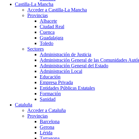
Castilla-La Mancha
Acceder a Castilla-La Mancha
Provincias
Albacete
Ciudad Real
Cuenca
Guadalajara
Toledo
Sectores
Administración de Justicia
Administración General de las Comunidades Aut
Administración General del Estado
Administración Local
Educación
Empresa Privada
Entidades Públicas Estatales
Formación
Sanidad
Cataluña
Acceder a Cataluña
Provincias
Barcelona
Gerona
Lérida
Tarragona