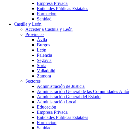
Empresa Privada
Entidades Públicas Estatales
Formación
Sanidad
Castilla y León
Acceder a Castilla y León
Provincias
Ávila
Burgos
León
Palencia
Segovia
Soria
Valladolid
Zamora
Sectores
Administración de Justicia
Administración General de las Comunidades Aut
Administración General del Estado
Administración Local
Educación
Empresa Privada
Entidades Públicas Estatales
Formación
Sanidad