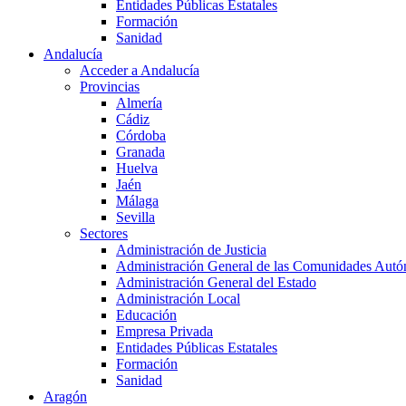
Entidades Públicas Estatales
Formación
Sanidad
Andalucía
Acceder a Andalucía
Provincias
Almería
Cádiz
Córdoba
Granada
Huelva
Jaén
Málaga
Sevilla
Sectores
Administración de Justicia
Administración General de las Comunidades Aut
Administración General del Estado
Administración Local
Educación
Empresa Privada
Entidades Públicas Estatales
Formación
Sanidad
Aragón