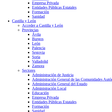
Empresa Privada
Entidades Públicas Estatales
Formación
Sanidad
Castilla y León
Acceder a Castilla y León
Provincias
Ávila
Burgos
León
Palencia
Segovia
Soria
Valladolid
Zamora
Sectores
Administración de Justicia
Administración General de las Comunidades Aut
Administración General del Estado
Administración Local
Educación
Empresa Privada
Entidades Públicas Estatales
Formación
Sanidad