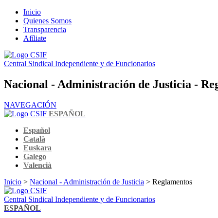
Inicio
Quienes Somos
Transparencia
Afíliate
Central Sindical Independiente y de Funcionarios
Nacional - Administración de Justicia - R
NAVEGACIÓN
ESPAÑOL
Español
Català
Euskara
Galego
Valencià
Inicio
>
Nacional - Administración de Justicia
> Reglamentos
Central Sindical Independiente y de Funcionarios
ESPAÑOL