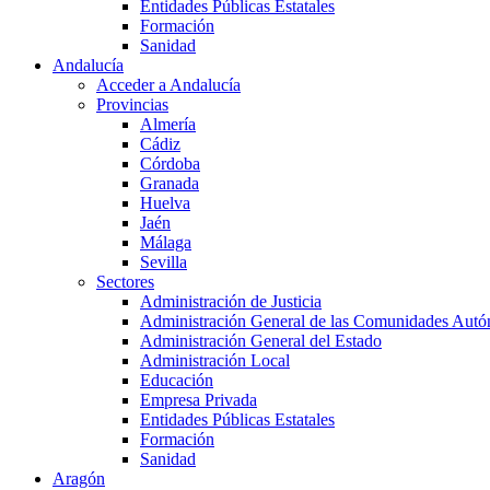
Entidades Públicas Estatales
Formación
Sanidad
Andalucía
Acceder a Andalucía
Provincias
Almería
Cádiz
Córdoba
Granada
Huelva
Jaén
Málaga
Sevilla
Sectores
Administración de Justicia
Administración General de las Comunidades Aut
Administración General del Estado
Administración Local
Educación
Empresa Privada
Entidades Públicas Estatales
Formación
Sanidad
Aragón