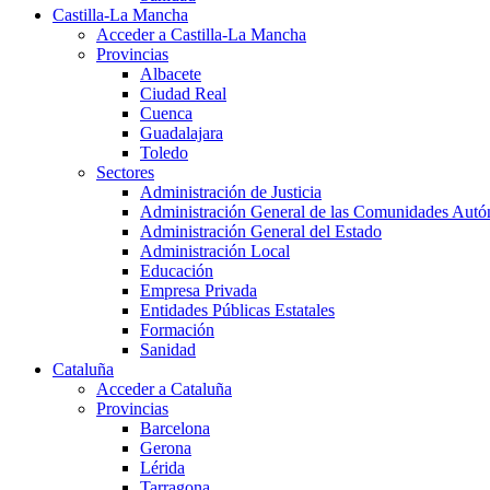
Castilla-La Mancha
Acceder a Castilla-La Mancha
Provincias
Albacete
Ciudad Real
Cuenca
Guadalajara
Toledo
Sectores
Administración de Justicia
Administración General de las Comunidades Aut
Administración General del Estado
Administración Local
Educación
Empresa Privada
Entidades Públicas Estatales
Formación
Sanidad
Cataluña
Acceder a Cataluña
Provincias
Barcelona
Gerona
Lérida
Tarragona