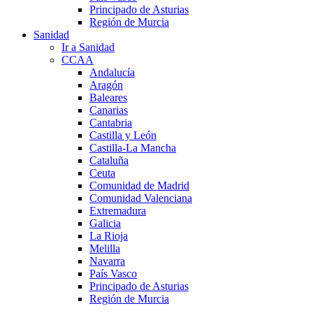
Principado de Asturias
Región de Murcia
Sanidad
Ir a Sanidad
CCAA
Andalucía
Aragón
Baleares
Canarias
Cantabria
Castilla y León
Castilla-La Mancha
Cataluña
Ceuta
Comunidad de Madrid
Comunidad Valenciana
Extremadura
Galicia
La Rioja
Melilla
Navarra
País Vasco
Principado de Asturias
Región de Murcia