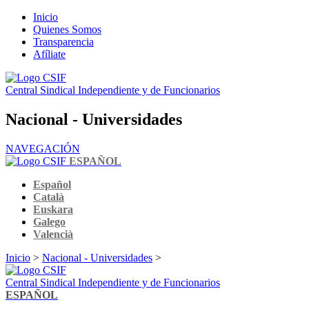
Inicio
Quienes Somos
Transparencia
Afíliate
Central Sindical Independiente y de Funcionarios
Nacional - Universidades
NAVEGACIÓN
ESPAÑOL
Español
Català
Euskara
Galego
Valencià
Inicio
>
Nacional - Universidades
>
Central Sindical Independiente y de Funcionarios
ESPAÑOL