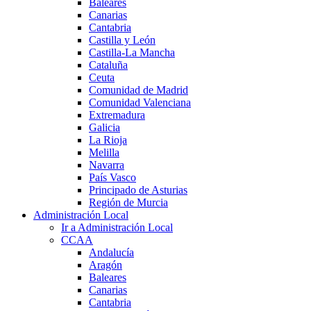
Baleares
Canarias
Cantabria
Castilla y León
Castilla-La Mancha
Cataluña
Ceuta
Comunidad de Madrid
Comunidad Valenciana
Extremadura
Galicia
La Rioja
Melilla
Navarra
País Vasco
Principado de Asturias
Región de Murcia
Administración Local
Ir a Administración Local
CCAA
Andalucía
Aragón
Baleares
Canarias
Cantabria