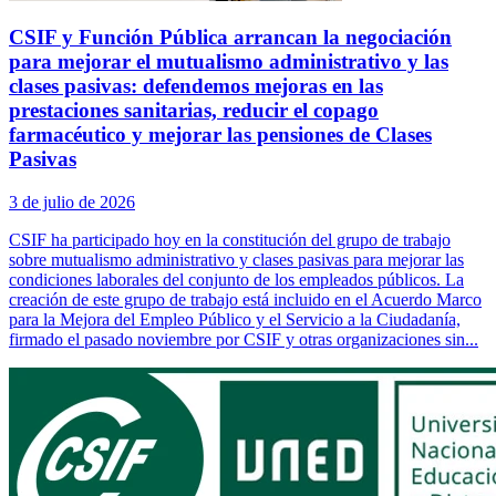
CSIF y Función Pública arrancan la negociación
para mejorar el mutualismo administrativo y las
clases pasivas: defendemos mejoras en las
prestaciones sanitarias, reducir el copago
farmacéutico y mejorar las pensiones de Clases
Pasivas
3 de julio de 2026
CSIF ha participado hoy en la constitución del grupo de trabajo
sobre mutualismo administrativo y clases pasivas para mejorar las
condiciones laborales del conjunto de los empleados públicos. La
creación de este grupo de trabajo está incluido en el Acuerdo Marco
para la Mejora del Empleo Público y el Servicio a la Ciudadanía,
firmado el pasado noviembre por CSIF y otras organizaciones sin...