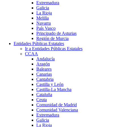
Extremadura
Galicia
La Rioja
Melilla
Navarra
País Vasco
Principado de Asturias
Región de Murcia
Entidades Públicas Estatales
Ir a Entidades Públicas Estatales
CCAA
Andalucía
Aragón
Baleares
Canarias
Cantabria
Castilla y León
Castilla-La Mancha
Cataluña
Ceuta
Comunidad de Madrid
Comunidad Valenciana
Extremadura
Galicia
La Rioja