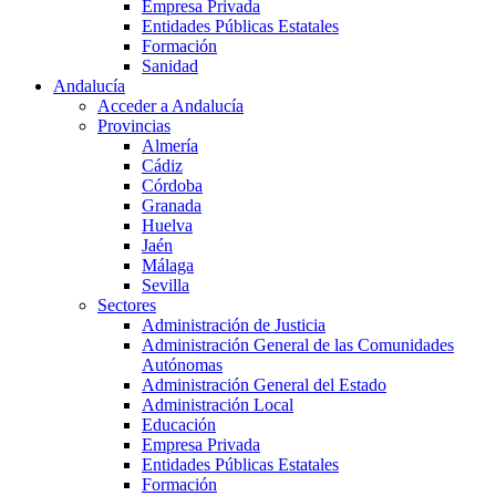
Empresa Privada
Entidades Públicas Estatales
Formación
Sanidad
Andalucía
Acceder a Andalucía
Provincias
Almería
Cádiz
Córdoba
Granada
Huelva
Jaén
Málaga
Sevilla
Sectores
Administración de Justicia
Administración General de las Comunidades
Autónomas
Administración General del Estado
Administración Local
Educación
Empresa Privada
Entidades Públicas Estatales
Formación