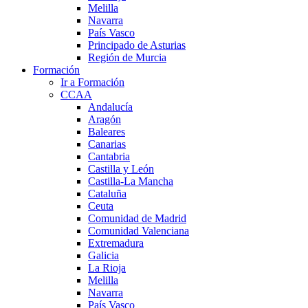
Melilla
Navarra
País Vasco
Principado de Asturias
Región de Murcia
Formación
Ir a Formación
CCAA
Andalucía
Aragón
Baleares
Canarias
Cantabria
Castilla y León
Castilla-La Mancha
Cataluña
Ceuta
Comunidad de Madrid
Comunidad Valenciana
Extremadura
Galicia
La Rioja
Melilla
Navarra
País Vasco