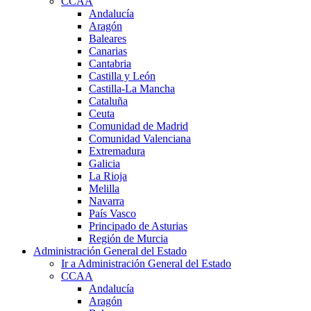
CCAA
Andalucía
Aragón
Baleares
Canarias
Cantabria
Castilla y León
Castilla-La Mancha
Cataluña
Ceuta
Comunidad de Madrid
Comunidad Valenciana
Extremadura
Galicia
La Rioja
Melilla
Navarra
País Vasco
Principado de Asturias
Región de Murcia
Administración General del Estado
Ir a Administración General del Estado
CCAA
Andalucía
Aragón