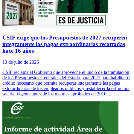
CSIF exige que los Presupuestos de 2027 recuperen
íntegramente las pagas extraordinarias recortadas
hace 16 años
13 de julio de 2026
CSIF reclama al Gobierno que aproveche el inicio de la tramitación
de los Presupuestos Generales del Estado para 2027 para habilitar el
crédito necesario que permita recuperar íntegramente las pagas
extraordinarias de los empleados públicos y restablecer la estructura
salarial vigente antes de los recortes aprobados en 2010....