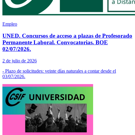
Empleo
UNED. Concursos de acceso a plazas de Profesorado
Permanente Laboral. Convocatorias. BOE
02/07/2026.
2 de julio de 2026
- Plazo de solicitudes: veinte días naturales a contar desde el
03/07/2026.