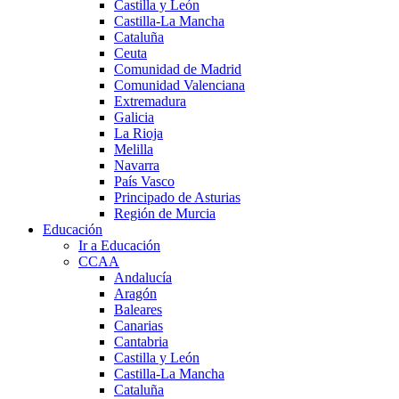
Castilla y León
Castilla-La Mancha
Cataluña
Ceuta
Comunidad de Madrid
Comunidad Valenciana
Extremadura
Galicia
La Rioja
Melilla
Navarra
País Vasco
Principado de Asturias
Región de Murcia
Educación
Ir a Educación
CCAA
Andalucía
Aragón
Baleares
Canarias
Cantabria
Castilla y León
Castilla-La Mancha
Cataluña