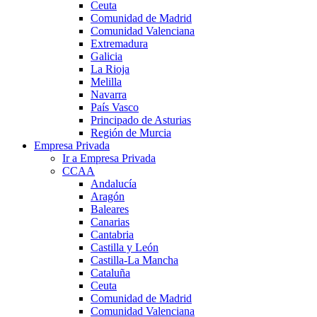
Ceuta
Comunidad de Madrid
Comunidad Valenciana
Extremadura
Galicia
La Rioja
Melilla
Navarra
País Vasco
Principado de Asturias
Región de Murcia
Empresa Privada
Ir a Empresa Privada
CCAA
Andalucía
Aragón
Baleares
Canarias
Cantabria
Castilla y León
Castilla-La Mancha
Cataluña
Ceuta
Comunidad de Madrid
Comunidad Valenciana