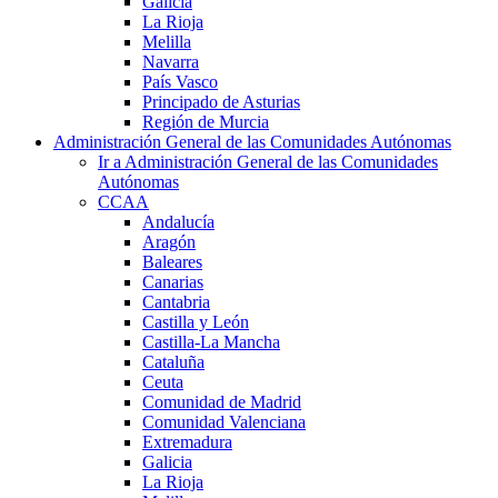
Galicia
La Rioja
Melilla
Navarra
País Vasco
Principado de Asturias
Región de Murcia
Administración General de las Comunidades Autónomas
Ir a Administración General de las Comunidades
Autónomas
CCAA
Andalucía
Aragón
Baleares
Canarias
Cantabria
Castilla y León
Castilla-La Mancha
Cataluña
Ceuta
Comunidad de Madrid
Comunidad Valenciana
Extremadura
Galicia
La Rioja