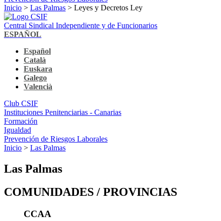
Inicio
>
Las Palmas
> Leyes y Decretos Ley
Central Sindical Independiente y de Funcionarios
ESPAÑOL
Español
Català
Euskara
Galego
Valencià
Club CSIF
Instituciones Penitenciarias - Canarias
Formación
Igualdad
Prevención de Riesgos Laborales
Inicio
>
Las Palmas
Las Palmas
COMUNIDADES / PROVINCIAS
CCAA