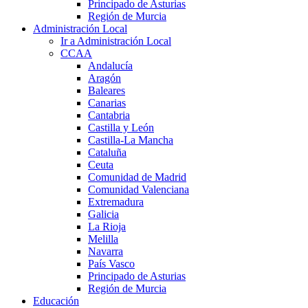
Principado de Asturias
Región de Murcia
Administración Local
Ir a Administración Local
CCAA
Andalucía
Aragón
Baleares
Canarias
Cantabria
Castilla y León
Castilla-La Mancha
Cataluña
Ceuta
Comunidad de Madrid
Comunidad Valenciana
Extremadura
Galicia
La Rioja
Melilla
Navarra
País Vasco
Principado de Asturias
Región de Murcia
Educación