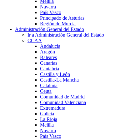
Melilla
Navarra
País Vasco
Principado de Asturias
Región de Murcia
Administración General del Estado
Ir a Administración General del Estado
CCAA
Andalucía
Aragón
Baleares
Canarias
Cantabria
Castilla y León
Castilla-La Mancha
Cataluña
Ceuta
Comunidad de Madrid
Comunidad Valenciana
Extremadura
Galicia
La Rioja
Melilla
Navarra
País Vasco