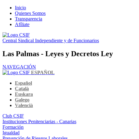
Inicio
Quienes Somos
Transparencia
Afíliate
Central Sindical Independiente y de Funcionarios
Las Palmas - Leyes y Decretos Ley
NAVEGACIÓN
ESPAÑOL
Español
Català
Euskara
Galego
Valencià
Club CSIF
Instituciones Penitenciarias - Canarias
Formación
Igualdad
Prevención de Riesgos Laborales