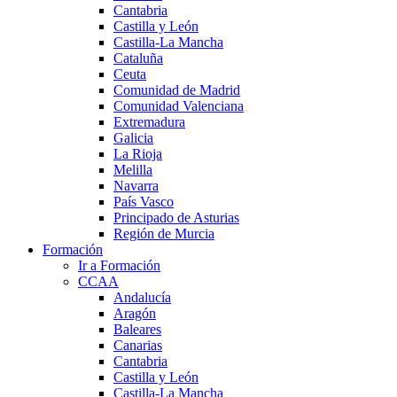
Cantabria
Castilla y León
Castilla-La Mancha
Cataluña
Ceuta
Comunidad de Madrid
Comunidad Valenciana
Extremadura
Galicia
La Rioja
Melilla
Navarra
País Vasco
Principado de Asturias
Región de Murcia
Formación
Ir a Formación
CCAA
Andalucía
Aragón
Baleares
Canarias
Cantabria
Castilla y León
Castilla-La Mancha