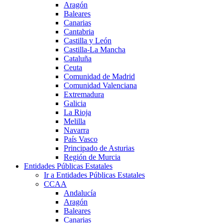
Aragón
Baleares
Canarias
Cantabria
Castilla y León
Castilla-La Mancha
Cataluña
Ceuta
Comunidad de Madrid
Comunidad Valenciana
Extremadura
Galicia
La Rioja
Melilla
Navarra
País Vasco
Principado de Asturias
Región de Murcia
Entidades Públicas Estatales
Ir a Entidades Públicas Estatales
CCAA
Andalucía
Aragón
Baleares
Canarias