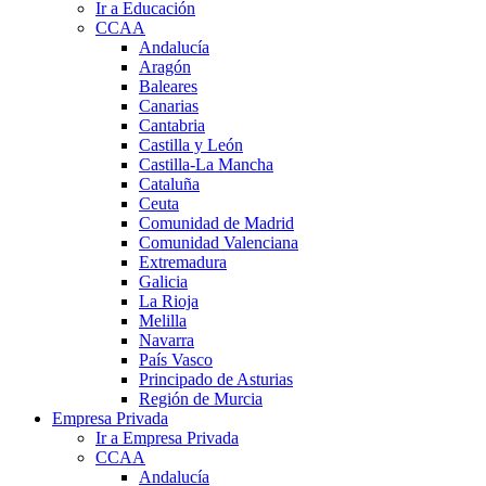
Ir a Educación
CCAA
Andalucía
Aragón
Baleares
Canarias
Cantabria
Castilla y León
Castilla-La Mancha
Cataluña
Ceuta
Comunidad de Madrid
Comunidad Valenciana
Extremadura
Galicia
La Rioja
Melilla
Navarra
País Vasco
Principado de Asturias
Región de Murcia
Empresa Privada
Ir a Empresa Privada
CCAA
Andalucía