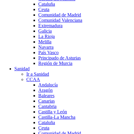
Cataluña
Ceuta
Comunidad de Madrid
Comunidad Valenciana
Extremadura
Galicia
La Rioja
Melilla
Navarra
País Vasco
Principado de Asturias
Región de Murcia
Sanidad
Ir a Sanidad
CCAA
Andalucía
Aragón
Baleares
Canarias
Cantabria
Castilla y León
Castilla-La Mancha
Cataluña
Ceuta
Comunidad de Madrid