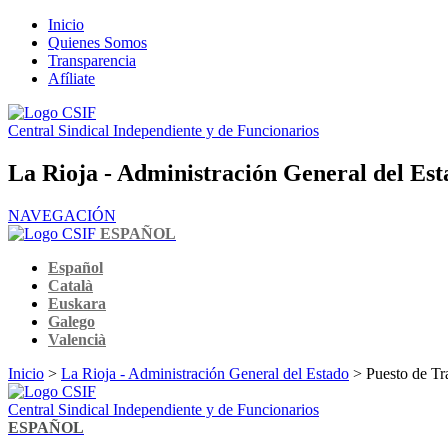
Inicio
Quienes Somos
Transparencia
Afíliate
Central Sindical Independiente y de Funcionarios
La Rioja - Administración General del Est
NAVEGACIÓN
ESPAÑOL
Español
Català
Euskara
Galego
Valencià
Inicio
>
La Rioja - Administración General del Estado
> Puesto de Tra
Central Sindical Independiente y de Funcionarios
ESPAÑOL