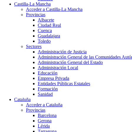
Castilla-La Mancha
Acceder a Castilla-La Mancha
Provincias
Albacete
Ciudad Real
Cuenca
Guadalajara
Toledo
Sectores
Administración de Justicia
Administración General de las Comunidades Aut
Administración General del Estado
Administración Local
Educación
Empresa Privada
Entidades Públicas Estatales
Formación
Sanidad
Cataluña
Acceder a Cataluña
Provincias
Barcelona
Gerona
Lérida
Tarragona