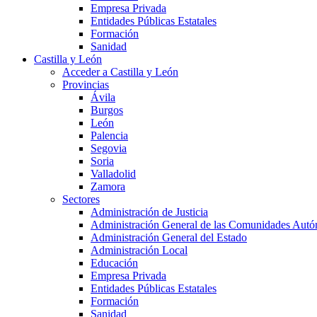
Empresa Privada
Entidades Públicas Estatales
Formación
Sanidad
Castilla y León
Acceder a Castilla y León
Provincias
Ávila
Burgos
León
Palencia
Segovia
Soria
Valladolid
Zamora
Sectores
Administración de Justicia
Administración General de las Comunidades Aut
Administración General del Estado
Administración Local
Educación
Empresa Privada
Entidades Públicas Estatales
Formación
Sanidad