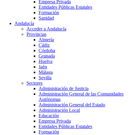
Empresa Privada
Entidades Públicas Estatales
Formación
Sanidad
Andalucía
Acceder a Andalucía
Provincias
Almería
Cádiz
Córdoba
Granada
Huelva
Jaén
Málaga
Sevilla
Sectores
Administración de Justicia
Administración General de las Comunidades
Autónomas
Administración General del Estado
Administración Local
Educación
Empresa Privada
Entidades Públicas Estatales
Formación