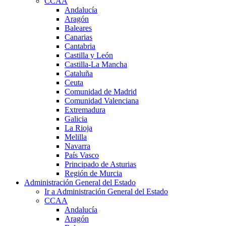
CCAA
Andalucía
Aragón
Baleares
Canarias
Cantabria
Castilla y León
Castilla-La Mancha
Cataluña
Ceuta
Comunidad de Madrid
Comunidad Valenciana
Extremadura
Galicia
La Rioja
Melilla
Navarra
País Vasco
Principado de Asturias
Región de Murcia
Administración General del Estado
Ir a Administración General del Estado
CCAA
Andalucía
Aragón