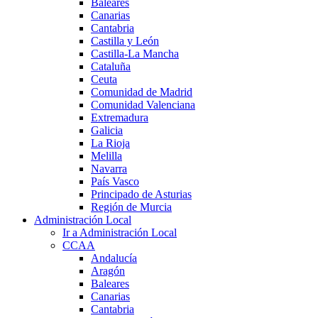
Baleares
Canarias
Cantabria
Castilla y León
Castilla-La Mancha
Cataluña
Ceuta
Comunidad de Madrid
Comunidad Valenciana
Extremadura
Galicia
La Rioja
Melilla
Navarra
País Vasco
Principado de Asturias
Región de Murcia
Administración Local
Ir a Administración Local
CCAA
Andalucía
Aragón
Baleares
Canarias
Cantabria