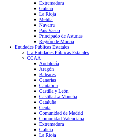
Extremadura
Galicia
La Rioja
Melilla
Navarra
País Vasco
Principado de Asturias
Región de Murcia
Entidades Públicas Estatales
Ir a Entidades Públicas Estatales
CCAA
Andalucía
Aragón
Baleares
Canarias
Cantabria
Castilla y León
Castilla-La Mancha
Cataluña
Ceuta
Comunidad de Madrid
Comunidad Valenciana
Extremadura
Galicia
La Rioja