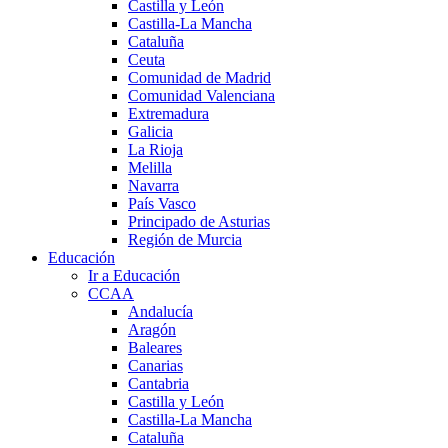
Castilla y León
Castilla-La Mancha
Cataluña
Ceuta
Comunidad de Madrid
Comunidad Valenciana
Extremadura
Galicia
La Rioja
Melilla
Navarra
País Vasco
Principado de Asturias
Región de Murcia
Educación
Ir a Educación
CCAA
Andalucía
Aragón
Baleares
Canarias
Cantabria
Castilla y León
Castilla-La Mancha
Cataluña