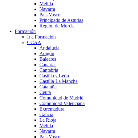
Melilla
Navarra
País Vasco
Principado de Asturias
Región de Murcia
Formación
Ir a Formación
CCAA
Andalucía
Aragón
Baleares
Canarias
Cantabria
Castilla y León
Castilla-La Mancha
Cataluña
Ceuta
Comunidad de Madrid
Comunidad Valenciana
Extremadura
Galicia
La Rioja
Melilla
Navarra
País Vasco