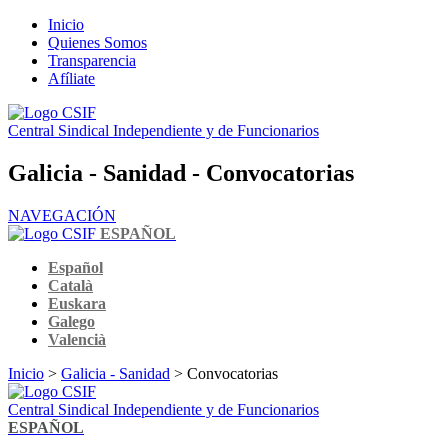
Inicio
Quienes Somos
Transparencia
Afíliate
Central Sindical Independiente y de Funcionarios
Galicia - Sanidad - Convocatorias
NAVEGACIÓN
ESPAÑOL
Español
Català
Euskara
Galego
Valencià
Inicio
>
Galicia - Sanidad
> Convocatorias
Central Sindical Independiente y de Funcionarios
ESPAÑOL