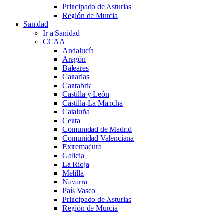
Principado de Asturias
Región de Murcia
Sanidad
Ir a Sanidad
CCAA
Andalucía
Aragón
Baleares
Canarias
Cantabria
Castilla y León
Castilla-La Mancha
Cataluña
Ceuta
Comunidad de Madrid
Comunidad Valenciana
Extremadura
Galicia
La Rioja
Melilla
Navarra
País Vasco
Principado de Asturias
Región de Murcia