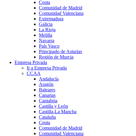
Ceuta
Comunidad de Madrid
Comunidad Valenciana
Extremadura
Galicia
La Rioja
Melilla
Navarra
País Vasco
Principado de Asturias
Región de Murcia
Empresa Privada
Ir a Empresa Privada
CCAA
Andalucía
Aragón
Baleares
Canarias
Cantabria
Castilla y León
Castilla-La Mancha
Cataluña
Ceuta
Comunidad de Madrid
Comunidad Valenciana