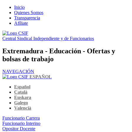
Inicio
Quienes Somos
Transparencia
Afíliate
Central Sindical Independiente y de Funcionarios
Extremadura - Educación - Ofertas y
bolsas de trabajo
NAVEGACIÓN
ESPAÑOL
Español
Català
Euskara
Galego
Valencià
Funcionario Carrera
Funcionario Interino
Opositor Docente