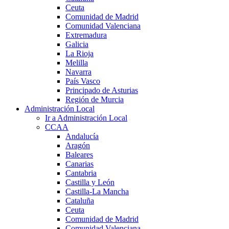
Ceuta
Comunidad de Madrid
Comunidad Valenciana
Extremadura
Galicia
La Rioja
Melilla
Navarra
País Vasco
Principado de Asturias
Región de Murcia
Administración Local
Ir a Administración Local
CCAA
Andalucía
Aragón
Baleares
Canarias
Cantabria
Castilla y León
Castilla-La Mancha
Cataluña
Ceuta
Comunidad de Madrid
Comunidad Valenciana