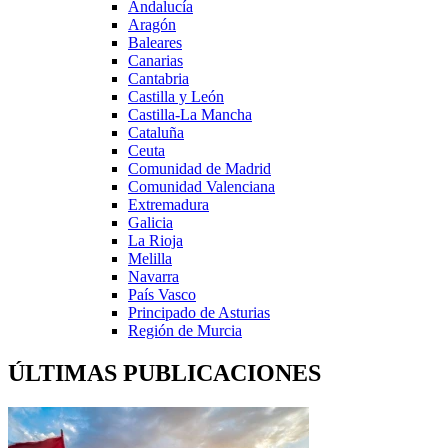
Andalucía
Aragón
Baleares
Canarias
Cantabria
Castilla y León
Castilla-La Mancha
Cataluña
Ceuta
Comunidad de Madrid
Comunidad Valenciana
Extremadura
Galicia
La Rioja
Melilla
Navarra
País Vasco
Principado de Asturias
Región de Murcia
ÚLTIMAS PUBLICACIONES