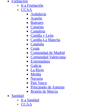
Formación
Ir a Formación
CCAA
Andalucía
Aragón
Baleares
Canarias
Cantabria
Castilla y León
Castilla-La Mancha
Cataluña
Ceuta
Comunidad de Madrid
Comunidad Valenciana
Extremadura
Galicia
La Rioja
Melilla
Navarra
País Vasco
Principado de Asturias
Región de Murcia
Sanidad
Ir a Sanidad
CCAA