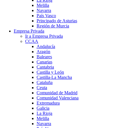
La Rioja
Melilla
Navarra
País Vasco
Principado de Asturias
Región de Murcia
Empresa Privada
Ir a Empresa Privada
CCAA
Andalucía
Aragón
Baleares
Canarias
Cantabria
Castilla y León
Castilla-La Mancha
Cataluña
Ceuta
Comunidad de Madrid
Comunidad Valenciana
Extremadura
Galicia
La Rioja
Melilla
Navarra