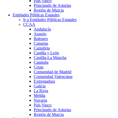
País Vasco
Principado de Asturias
Región de Murcia
Entidades Públicas Estatales
Ir a Entidades Públicas Estatales
CCAA
Andalucía
Aragón
Baleares
Canarias
Cantabria
Castilla y León
Castilla-La Mancha
Cataluña
Ceuta
Comunidad de Madrid
Comunidad Valenciana
Extremadura
Galicia
La Rioja
Melilla
Navarra
País Vasco
Principado de Asturias
Región de Murcia