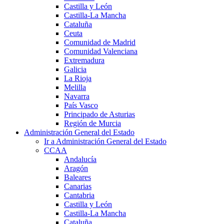
Castilla y León
Castilla-La Mancha
Cataluña
Ceuta
Comunidad de Madrid
Comunidad Valenciana
Extremadura
Galicia
La Rioja
Melilla
Navarra
País Vasco
Principado de Asturias
Región de Murcia
Administración General del Estado
Ir a Administración General del Estado
CCAA
Andalucía
Aragón
Baleares
Canarias
Cantabria
Castilla y León
Castilla-La Mancha
Cataluña