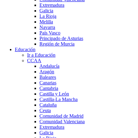
Extremadura
Galicia
La Rioja
Melilla
Navarra
País Vasco
Principado de Asturias
Región de Murcia
Educación
Ir a Educación
CCAA
Andalucía
Aragón
Baleares
Canarias
Cantabria
Castilla y León
Castilla-La Mancha
Cataluña
Ceuta
Comunidad de Madrid
Comunidad Valenciana
Extremadura
Galicia