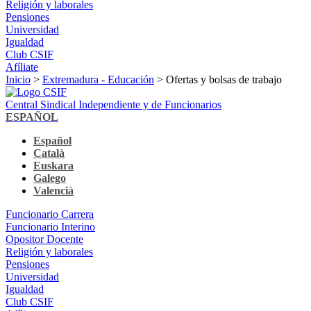
Religión y laborales
Pensiones
Universidad
Igualdad
Club CSIF
Afíliate
Inicio
>
Extremadura - Educación
> Ofertas y bolsas de trabajo
Central Sindical Independiente y de Funcionarios
ESPAÑOL
Español
Català
Euskara
Galego
Valencià
Funcionario Carrera
Funcionario Interino
Opositor Docente
Religión y laborales
Pensiones
Universidad
Igualdad
Club CSIF