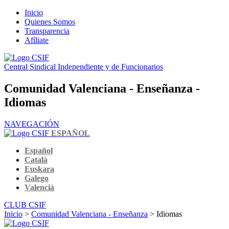
Inicio
Quienes Somos
Transparencia
Afíliate
Central Sindical Independiente y de Funcionarios
Comunidad Valenciana - Enseñanza -
Idiomas
NAVEGACIÓN
ESPAÑOL
Español
Català
Euskara
Galego
Valencià
CLUB CSIF
Inicio
>
Comunidad Valenciana - Enseñanza
> Idiomas