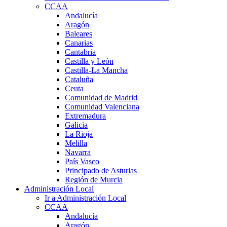
CCAA
Andalucía
Aragón
Baleares
Canarias
Cantabria
Castilla y León
Castilla-La Mancha
Cataluña
Ceuta
Comunidad de Madrid
Comunidad Valenciana
Extremadura
Galicia
La Rioja
Melilla
Navarra
País Vasco
Principado de Asturias
Región de Murcia
Administración Local
Ir a Administración Local
CCAA
Andalucía
Aragón