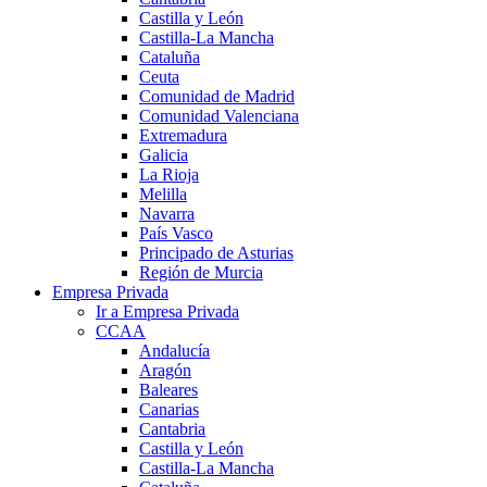
Castilla y León
Castilla-La Mancha
Cataluña
Ceuta
Comunidad de Madrid
Comunidad Valenciana
Extremadura
Galicia
La Rioja
Melilla
Navarra
País Vasco
Principado de Asturias
Región de Murcia
Empresa Privada
Ir a Empresa Privada
CCAA
Andalucía
Aragón
Baleares
Canarias
Cantabria
Castilla y León
Castilla-La Mancha