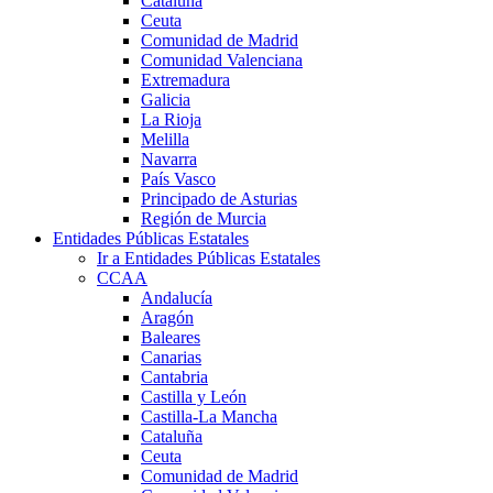
Cataluña
Ceuta
Comunidad de Madrid
Comunidad Valenciana
Extremadura
Galicia
La Rioja
Melilla
Navarra
País Vasco
Principado de Asturias
Región de Murcia
Entidades Públicas Estatales
Ir a Entidades Públicas Estatales
CCAA
Andalucía
Aragón
Baleares
Canarias
Cantabria
Castilla y León
Castilla-La Mancha
Cataluña
Ceuta
Comunidad de Madrid