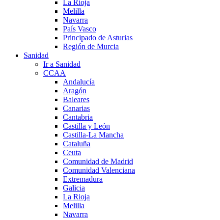
La Rioja
Melilla
Navarra
País Vasco
Principado de Asturias
Región de Murcia
Sanidad
Ir a Sanidad
CCAA
Andalucía
Aragón
Baleares
Canarias
Cantabria
Castilla y León
Castilla-La Mancha
Cataluña
Ceuta
Comunidad de Madrid
Comunidad Valenciana
Extremadura
Galicia
La Rioja
Melilla
Navarra