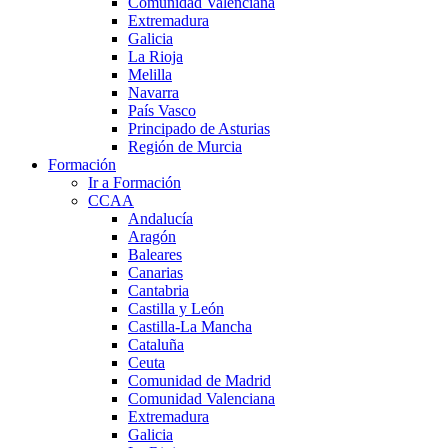
Comunidad Valenciana
Extremadura
Galicia
La Rioja
Melilla
Navarra
País Vasco
Principado de Asturias
Región de Murcia
Formación
Ir a Formación
CCAA
Andalucía
Aragón
Baleares
Canarias
Cantabria
Castilla y León
Castilla-La Mancha
Cataluña
Ceuta
Comunidad de Madrid
Comunidad Valenciana
Extremadura
Galicia