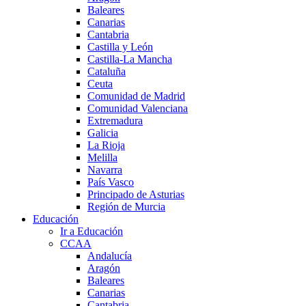
Baleares
Canarias
Cantabria
Castilla y León
Castilla-La Mancha
Cataluña
Ceuta
Comunidad de Madrid
Comunidad Valenciana
Extremadura
Galicia
La Rioja
Melilla
Navarra
País Vasco
Principado de Asturias
Región de Murcia
Educación
Ir a Educación
CCAA
Andalucía
Aragón
Baleares
Canarias
Cantabria