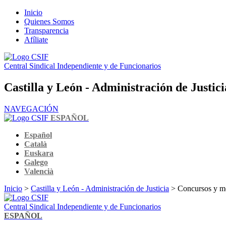
Inicio
Quienes Somos
Transparencia
Afíliate
Central Sindical Independiente y de Funcionarios
Castilla y León - Administración de Justic
NAVEGACIÓN
ESPAÑOL
Español
Català
Euskara
Galego
Valencià
Inicio
>
Castilla y León - Administración de Justicia
> Concursos y m
Central Sindical Independiente y de Funcionarios
ESPAÑOL