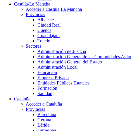
Castilla-La Mancha
Acceder a Castilla-La Mancha
Provincias
Albacete
Ciudad Real
Cuenca
Guadalajara
Toledo
Sectores
Administración de Justicia
Administración General de las Comunidades Aut
Administración General del Estado
Administración Local
Educación
Empresa Privada
Entidades Públicas Estatales
Formación
Sanidad
Cataluña
Acceder a Cataluña
Provincias
Barcelona
Gerona
Lérida
Tarragona