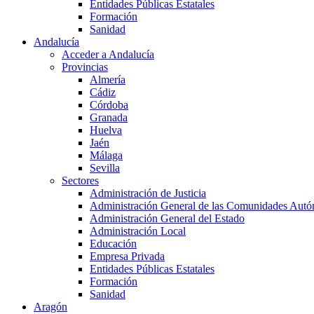
Entidades Públicas Estatales
Formación
Sanidad
Andalucía
Acceder a Andalucía
Provincias
Almería
Cádiz
Córdoba
Granada
Huelva
Jaén
Málaga
Sevilla
Sectores
Administración de Justicia
Administración General de las Comunidades Aut
Administración General del Estado
Administración Local
Educación
Empresa Privada
Entidades Públicas Estatales
Formación
Sanidad
Aragón