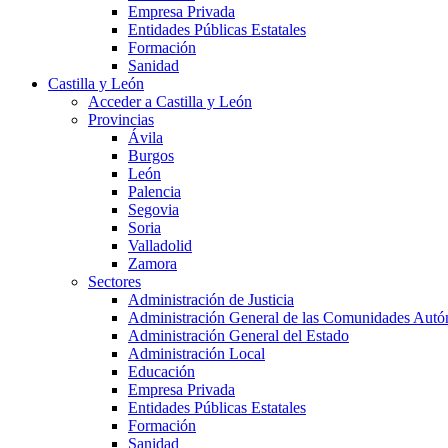
Empresa Privada
Entidades Públicas Estatales
Formación
Sanidad
Castilla y León
Acceder a Castilla y León
Provincias
Ávila
Burgos
León
Palencia
Segovia
Soria
Valladolid
Zamora
Sectores
Administración de Justicia
Administración General de las Comunidades Aut
Administración General del Estado
Administración Local
Educación
Empresa Privada
Entidades Públicas Estatales
Formación
Sanidad