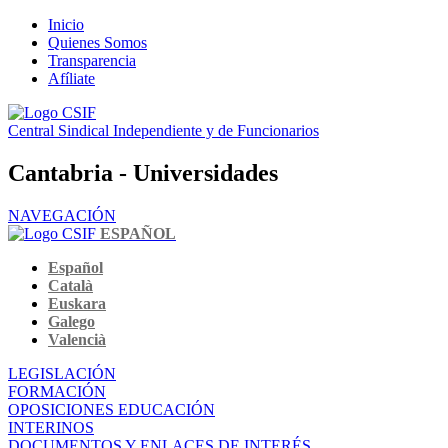
Inicio
Quienes Somos
Transparencia
Afíliate
Central Sindical Independiente y de Funcionarios
Cantabria - Universidades
NAVEGACIÓN
ESPAÑOL
Español
Català
Euskara
Galego
Valencià
LEGISLACIÓN
FORMACIÓN
OPOSICIONES EDUCACIÓN
INTERINOS
DOCUMENTOS Y ENLACES DE INTERÉS