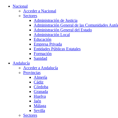
Nacional
Acceder a Nacional
Sectores
Administración de Justicia
Administración General de las Comunidades Aut
Administración General del Estado
Administración Local
Educación
Empresa Privada
Entidades Públicas Estatales
Formación
Sanidad
Andalucía
Acceder a Andalucía
Provincias
Almería
Cádiz
Córdoba
Granada
Huelva
Jaén
Málaga
Sevilla
Sectores