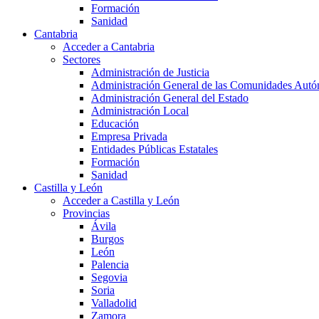
Formación
Sanidad
Cantabria
Acceder a Cantabria
Sectores
Administración de Justicia
Administración General de las Comunidades Aut
Administración General del Estado
Administración Local
Educación
Empresa Privada
Entidades Públicas Estatales
Formación
Sanidad
Castilla y León
Acceder a Castilla y León
Provincias
Ávila
Burgos
León
Palencia
Segovia
Soria
Valladolid
Zamora