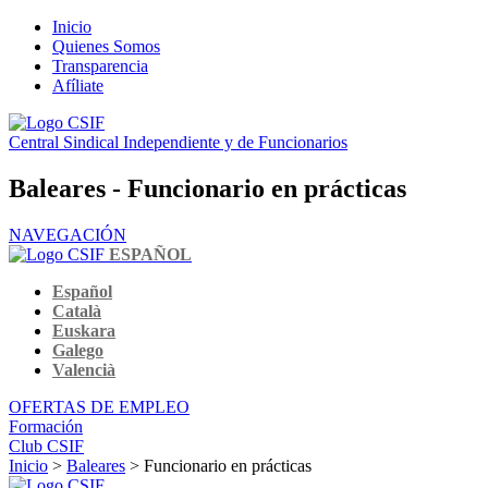
Inicio
Quienes Somos
Transparencia
Afíliate
Central Sindical Independiente y de Funcionarios
Baleares - Funcionario en prácticas
NAVEGACIÓN
ESPAÑOL
Español
Català
Euskara
Galego
Valencià
OFERTAS DE EMPLEO
Formación
Club CSIF
Inicio
>
Baleares
> Funcionario en prácticas