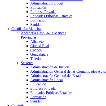
Administración Local
Educación
Empresa Privada
Entidades Públicas Estatales
Formación
Sanidad
Castilla-La Mancha
Acceder a Castilla-La Mancha
Provincias
Albacete
Ciudad Real
Cuenca
Guadalajara
Toledo
Sectores
Administración de Justicia
Administración General de las Comunidades Aut
Administración General del Estado
Administración Local
Educación
Empresa Privada
Entidades Públicas Estatales
Formación
Sanidad
Cataluña