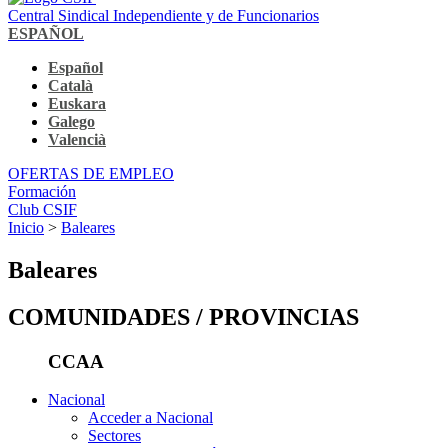
Central Sindical Independiente y de Funcionarios
ESPAÑOL
Español
Català
Euskara
Galego
Valencià
OFERTAS DE EMPLEO
Formación
Club CSIF
Inicio
>
Baleares
Baleares
COMUNIDADES / PROVINCIAS
CCAA
Nacional
Acceder a Nacional
Sectores