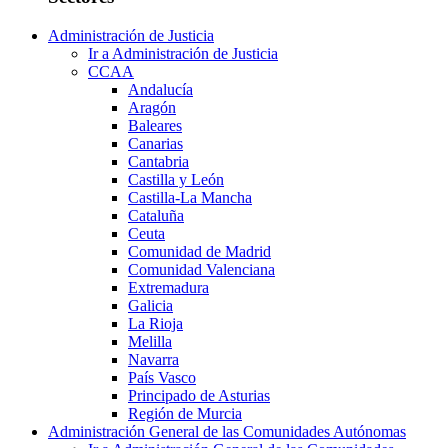
Administración de Justicia
Ir a Administración de Justicia
CCAA
Andalucía
Aragón
Baleares
Canarias
Cantabria
Castilla y León
Castilla-La Mancha
Cataluña
Ceuta
Comunidad de Madrid
Comunidad Valenciana
Extremadura
Galicia
La Rioja
Melilla
Navarra
País Vasco
Principado de Asturias
Región de Murcia
Administración General de las Comunidades Autónomas