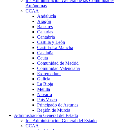
Ir a Administración General de las Comunidades
Autónomas
CCAA
Andalucía
Aragón
Baleares
Canarias
Cantabria
Castilla y León
Castilla-La Mancha
Cataluña
Ceuta
Comunidad de Madrid
Comunidad Valenciana
Extremadura
Galicia
La Rioja
Melilla
Navarra
País Vasco
Principado de Asturias
Región de Murcia
Administración General del Estado
Ir a Administración General del Estado
CCAA