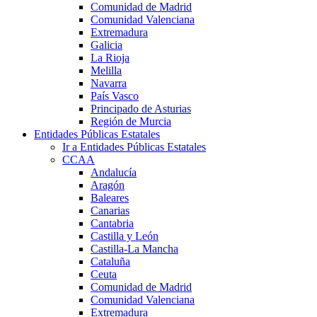
Comunidad de Madrid
Comunidad Valenciana
Extremadura
Galicia
La Rioja
Melilla
Navarra
País Vasco
Principado de Asturias
Región de Murcia
Entidades Públicas Estatales
Ir a Entidades Públicas Estatales
CCAA
Andalucía
Aragón
Baleares
Canarias
Cantabria
Castilla y León
Castilla-La Mancha
Cataluña
Ceuta
Comunidad de Madrid
Comunidad Valenciana
Extremadura