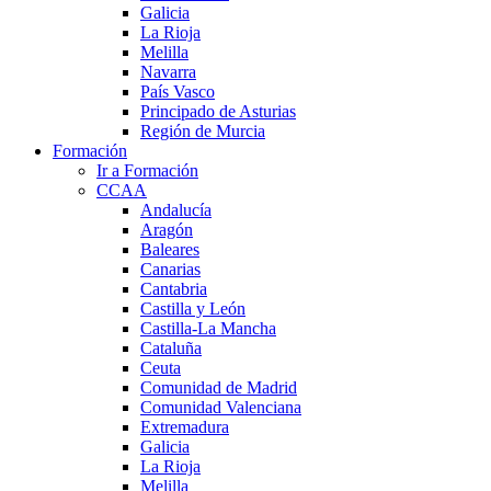
Galicia
La Rioja
Melilla
Navarra
País Vasco
Principado de Asturias
Región de Murcia
Formación
Ir a Formación
CCAA
Andalucía
Aragón
Baleares
Canarias
Cantabria
Castilla y León
Castilla-La Mancha
Cataluña
Ceuta
Comunidad de Madrid
Comunidad Valenciana
Extremadura
Galicia
La Rioja
Melilla