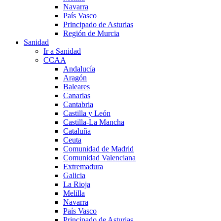
Navarra
País Vasco
Principado de Asturias
Región de Murcia
Sanidad
Ir a Sanidad
CCAA
Andalucía
Aragón
Baleares
Canarias
Cantabria
Castilla y León
Castilla-La Mancha
Cataluña
Ceuta
Comunidad de Madrid
Comunidad Valenciana
Extremadura
Galicia
La Rioja
Melilla
Navarra
País Vasco
Principado de Asturias