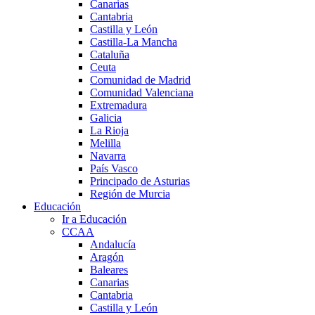
Canarias
Cantabria
Castilla y León
Castilla-La Mancha
Cataluña
Ceuta
Comunidad de Madrid
Comunidad Valenciana
Extremadura
Galicia
La Rioja
Melilla
Navarra
País Vasco
Principado de Asturias
Región de Murcia
Educación
Ir a Educación
CCAA
Andalucía
Aragón
Baleares
Canarias
Cantabria
Castilla y León