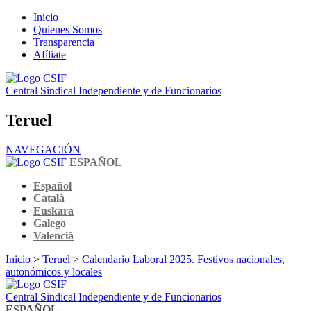
Inicio
Quienes Somos
Transparencia
Afíliate
Central Sindical Independiente y de Funcionarios
Teruel
NAVEGACIÓN
ESPAÑOL
Español
Català
Euskara
Galego
Valencià
Inicio
>
Teruel
>
Calendario Laboral 2025. Festivos nacionales,
autonómicos y locales
Central Sindical Independiente y de Funcionarios
ESPAÑOL