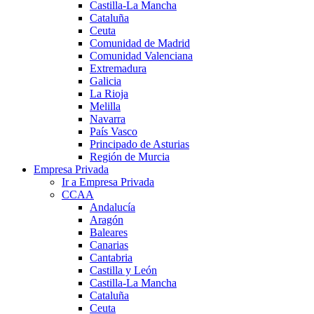
Castilla-La Mancha
Cataluña
Ceuta
Comunidad de Madrid
Comunidad Valenciana
Extremadura
Galicia
La Rioja
Melilla
Navarra
País Vasco
Principado de Asturias
Región de Murcia
Empresa Privada
Ir a Empresa Privada
CCAA
Andalucía
Aragón
Baleares
Canarias
Cantabria
Castilla y León
Castilla-La Mancha
Cataluña
Ceuta