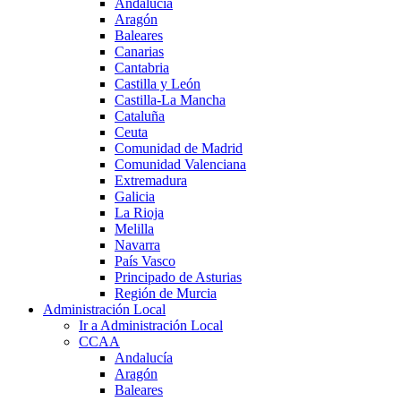
Andalucía
Aragón
Baleares
Canarias
Cantabria
Castilla y León
Castilla-La Mancha
Cataluña
Ceuta
Comunidad de Madrid
Comunidad Valenciana
Extremadura
Galicia
La Rioja
Melilla
Navarra
País Vasco
Principado de Asturias
Región de Murcia
Administración Local
Ir a Administración Local
CCAA
Andalucía
Aragón
Baleares