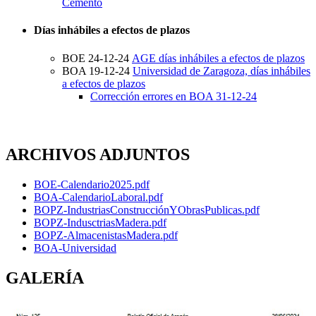
Cemento
Días inhábiles a efectos de plazos
BOE 24-12-24
AGE días inhábiles a efectos de plazos
BOA 19-12-24
Universidad de Zaragoza, días inhábiles
a efectos de plazos
Corrección errores en BOA 31-12-24
ARCHIVOS ADJUNTOS
BOE-Calendario2025.pdf
BOA-CalendarioLaboral.pdf
BOPZ-IndustriasConstrucciónYObrasPublicas.pdf
BOPZ-IndusctriasMadera.pdf
BOPZ-AlmacenistasMadera.pdf
BOA-Universidad
GALERÍA