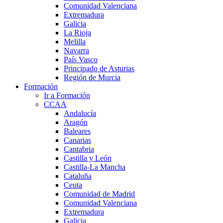
Comunidad Valenciana
Extremadura
Galicia
La Rioja
Melilla
Navarra
País Vasco
Principado de Asturias
Región de Murcia
Formación
Ir a Formación
CCAA
Andalucía
Aragón
Baleares
Canarias
Cantabria
Castilla y León
Castilla-La Mancha
Cataluña
Ceuta
Comunidad de Madrid
Comunidad Valenciana
Extremadura
Galicia