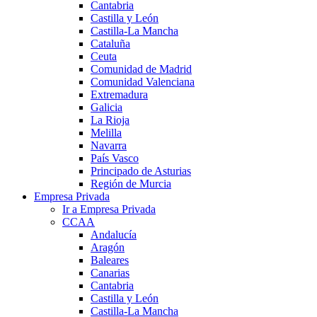
Cantabria
Castilla y León
Castilla-La Mancha
Cataluña
Ceuta
Comunidad de Madrid
Comunidad Valenciana
Extremadura
Galicia
La Rioja
Melilla
Navarra
País Vasco
Principado de Asturias
Región de Murcia
Empresa Privada
Ir a Empresa Privada
CCAA
Andalucía
Aragón
Baleares
Canarias
Cantabria
Castilla y León
Castilla-La Mancha