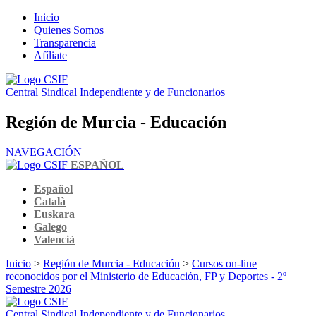
Inicio
Quienes Somos
Transparencia
Afíliate
Central Sindical Independiente y de Funcionarios
Región de Murcia - Educación
NAVEGACIÓN
ESPAÑOL
Español
Català
Euskara
Galego
Valencià
Inicio
>
Región de Murcia - Educación
>
Cursos on-line
reconocidos por el Ministerio de Educación, FP y Deportes - 2º
Semestre 2026
Central Sindical Independiente y de Funcionarios