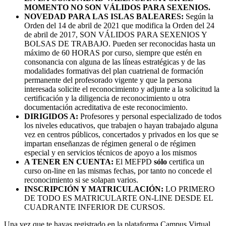
MOMENTO NO SON VÁLIDOS PARA SEXENIOS.
NOVEDAD PARA LAS ISLAS BALEARES:
Según la
Orden del 14 de abril de 2021 que modifica la Orden del 24
de abril de 2017, SON VÁLIDOS PARA SEXENIOS Y
BOLSAS DE TRABAJO. Pueden ser reconocidas hasta un
máximo de 60 HORAS por curso, siempre que estén en
consonancia con alguna de las líneas estratégicas y de las
modalidades formativas del plan cuatrienal de formación
permanente del profesorado vigente y que la persona
interesada solicite el reconocimiento y adjunte a la solicitud la
certificación y la diligencia de reconocimiento u otra
documentación acreditativa de este reconocimiento.
DIRIGIDOS A:
Profesores y personal especializado de todos
los niveles educativos, que trabajen o hayan trabajado alguna
vez en centros públicos, concertados y privados en los que se
impartan enseñanzas de régimen general o de régimen
especial y en servicios técnicos de apoyo a los mismos
A TENER EN CUENTA:
El MEFPD
sólo
certifica un
curso on-line en las mismas fechas, por tanto no concede el
reconocimiento si se solapan varios.
INSCRIPCIÓN Y MATRICULACIÓN:
LO PRIMERO
DE TODO ES MATRICULARTE ON-LINE DESDE EL
CUADRANTE INFERIOR DE CURSOS.
Una vez que te hayas registrado en la plataforma Campus Virtual,