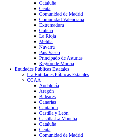
Cataluña
Ceuta
Comunidad de Madrid
Comunidad Valenciana
Extremadura
Galicia
La Rioja
Melilla
Navarra
País Vasco
Principado de Asturias
Región de Murcia
Entidades Públicas Estatales
Ir a Entidades Públicas Estatales
CCAA
Andalucía
Aragón
Baleares
Canarias
Cantabria
Castilla y León
Castilla-La Mancha
Cataluña
Ceuta
Comunidad de Madrid