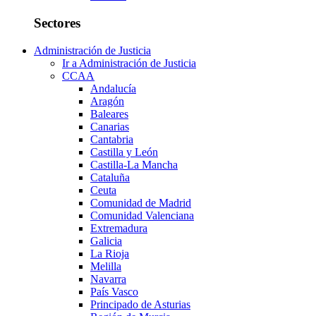
Sectores
Administración de Justicia
Ir a Administración de Justicia
CCAA
Andalucía
Aragón
Baleares
Canarias
Cantabria
Castilla y León
Castilla-La Mancha
Cataluña
Ceuta
Comunidad de Madrid
Comunidad Valenciana
Extremadura
Galicia
La Rioja
Melilla
Navarra
País Vasco
Principado de Asturias