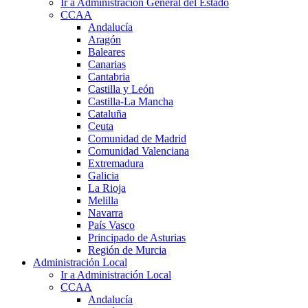
Ir a Administración General del Estado
CCAA
Andalucía
Aragón
Baleares
Canarias
Cantabria
Castilla y León
Castilla-La Mancha
Cataluña
Ceuta
Comunidad de Madrid
Comunidad Valenciana
Extremadura
Galicia
La Rioja
Melilla
Navarra
País Vasco
Principado de Asturias
Región de Murcia
Administración Local
Ir a Administración Local
CCAA
Andalucía