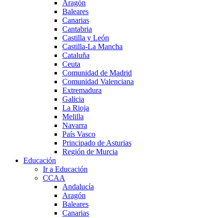
Aragón
Baleares
Canarias
Cantabria
Castilla y León
Castilla-La Mancha
Cataluña
Ceuta
Comunidad de Madrid
Comunidad Valenciana
Extremadura
Galicia
La Rioja
Melilla
Navarra
País Vasco
Principado de Asturias
Región de Murcia
Educación
Ir a Educación
CCAA
Andalucía
Aragón
Baleares
Canarias