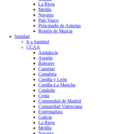
La Rioja
Melilla
Navarra
País Vasco
Principado de Asturias
Región de Murcia
Sanidad
Ir a Sanidad
CCAA
Andalucía
Aragón
Baleares
Canarias
Cantabria
Castilla y León
Castilla-La Mancha
Cataluña
Ceuta
Comunidad de Madrid
Comunidad Valenciana
Extremadura
Galicia
La Rioja
Melilla
Navarra