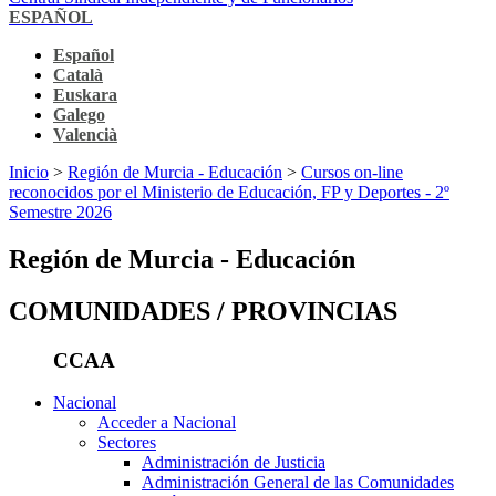
ESPAÑOL
Español
Català
Euskara
Galego
Valencià
Inicio
>
Región de Murcia - Educación
>
Cursos on-line
reconocidos por el Ministerio de Educación, FP y Deportes - 2º
Semestre 2026
Región de Murcia - Educación
COMUNIDADES / PROVINCIAS
CCAA
Nacional
Acceder a Nacional
Sectores
Administración de Justicia
Administración General de las Comunidades