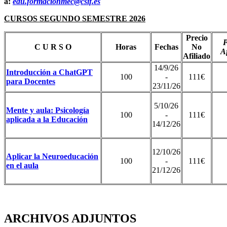
a:
edu.formacionmec@csif.es
CURSOS SEGUNDO SEMESTRE 2026
Precio
P
C U R S O
Horas
Fechas
No
Af
Afiliado
14/9/26
Introducción a ChatGPT
100
-
111€
para Docentes
23/11/26
5/10/26
Mente y aula: Psicología
100
-
111€
aplicada a la Educación
14/12/26
12/10/26
Aplicar la Neuroeducación
100
-
111€
en el aula
21/12/26
ARCHIVOS ADJUNTOS