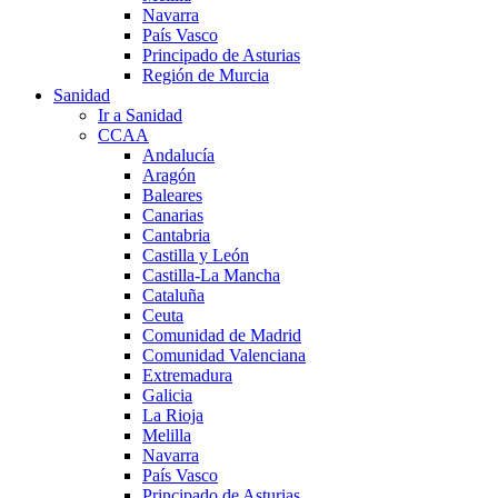
Navarra
País Vasco
Principado de Asturias
Región de Murcia
Sanidad
Ir a Sanidad
CCAA
Andalucía
Aragón
Baleares
Canarias
Cantabria
Castilla y León
Castilla-La Mancha
Cataluña
Ceuta
Comunidad de Madrid
Comunidad Valenciana
Extremadura
Galicia
La Rioja
Melilla
Navarra
País Vasco
Principado de Asturias