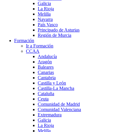
Galicia
La Rioja
Melilla
Navarra
País Vasco
Principado de Asturias
Región de Murcia
Formación
Ir a Formación
CCAA
Andalucía
Aragón
Baleares
Canarias
Cantabria
Castilla y León
Castilla-La Mancha
Cataluña
Ceuta
Comunidad de Madrid
Comunidad Valenciana
Extremadura
Galicia
La Rioja
Melilla