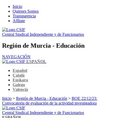
Inicio
Quienes Somos
Transparencia
Afíliate
Central Sindical Independiente y de Funcionarios
Región de Murcia - Educación
NAVEGACIÓN
ESPAÑOL
Español
Català
Euskara
Galego
Valencià
Inicio
>
Región de Murcia - Educación
>
BOE 22/12/23:
Convocatoria de evaluación de la actividad investigadora
Central Sindical Independiente y de Funcionarios
ESPAÑOL