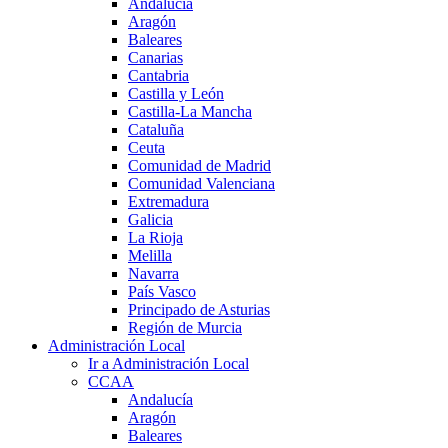
Andalucía
Aragón
Baleares
Canarias
Cantabria
Castilla y León
Castilla-La Mancha
Cataluña
Ceuta
Comunidad de Madrid
Comunidad Valenciana
Extremadura
Galicia
La Rioja
Melilla
Navarra
País Vasco
Principado de Asturias
Región de Murcia
Administración Local
Ir a Administración Local
CCAA
Andalucía
Aragón
Baleares