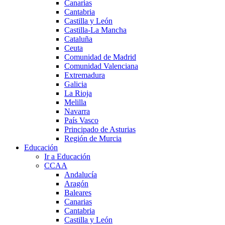
Canarias
Cantabria
Castilla y León
Castilla-La Mancha
Cataluña
Ceuta
Comunidad de Madrid
Comunidad Valenciana
Extremadura
Galicia
La Rioja
Melilla
Navarra
País Vasco
Principado de Asturias
Región de Murcia
Educación
Ir a Educación
CCAA
Andalucía
Aragón
Baleares
Canarias
Cantabria
Castilla y León