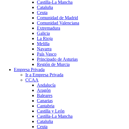
Castilla-La Mancha
Cataluña
Ceuta
Comunidad de Madrid
Comunidad Valenciana
Extremadura
Galicia
La Rioja
Melilla
Navarra
País Vasco
Principado de Asturias
Región de Murcia
Empresa Privada
Ir a Empresa Privada
CCAA
Andalucía
Aragón
Baleares
Canarias
Cantabria
Castilla y León
Castilla-La Mancha
Cataluña
Ceuta