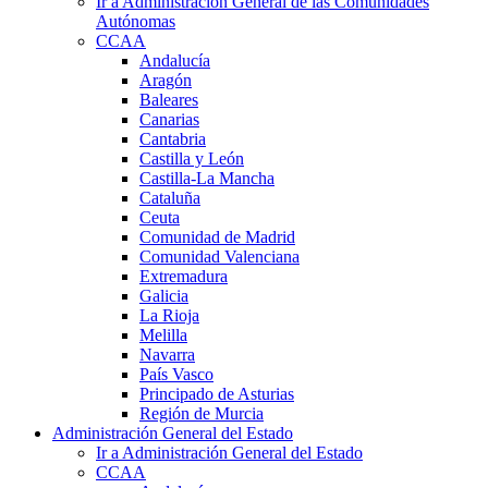
Ir a Administración General de las Comunidades
Autónomas
CCAA
Andalucía
Aragón
Baleares
Canarias
Cantabria
Castilla y León
Castilla-La Mancha
Cataluña
Ceuta
Comunidad de Madrid
Comunidad Valenciana
Extremadura
Galicia
La Rioja
Melilla
Navarra
País Vasco
Principado de Asturias
Región de Murcia
Administración General del Estado
Ir a Administración General del Estado
CCAA