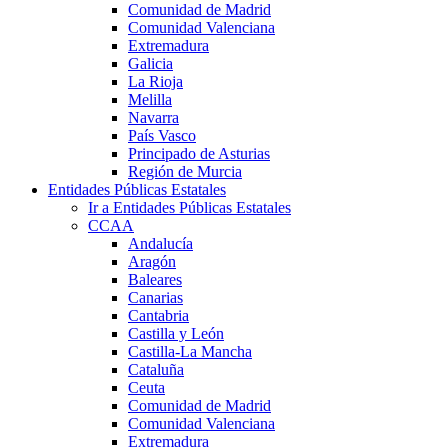
Comunidad de Madrid
Comunidad Valenciana
Extremadura
Galicia
La Rioja
Melilla
Navarra
País Vasco
Principado de Asturias
Región de Murcia
Entidades Públicas Estatales
Ir a Entidades Públicas Estatales
CCAA
Andalucía
Aragón
Baleares
Canarias
Cantabria
Castilla y León
Castilla-La Mancha
Cataluña
Ceuta
Comunidad de Madrid
Comunidad Valenciana
Extremadura