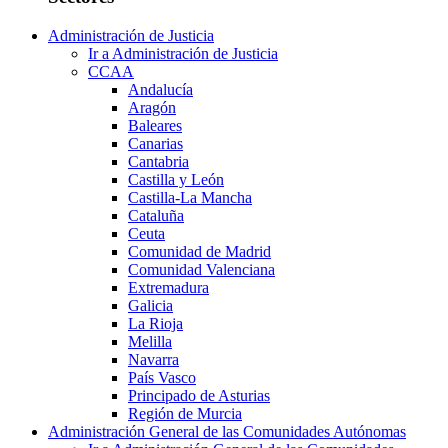
Administración de Justicia
Ir a Administración de Justicia
CCAA
Andalucía
Aragón
Baleares
Canarias
Cantabria
Castilla y León
Castilla-La Mancha
Cataluña
Ceuta
Comunidad de Madrid
Comunidad Valenciana
Extremadura
Galicia
La Rioja
Melilla
Navarra
País Vasco
Principado de Asturias
Región de Murcia
Administración General de las Comunidades Autónomas