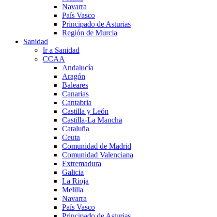
Navarra
País Vasco
Principado de Asturias
Región de Murcia
Sanidad
Ir a Sanidad
CCAA
Andalucía
Aragón
Baleares
Canarias
Cantabria
Castilla y León
Castilla-La Mancha
Cataluña
Ceuta
Comunidad de Madrid
Comunidad Valenciana
Extremadura
Galicia
La Rioja
Melilla
Navarra
País Vasco
Principado de Asturias