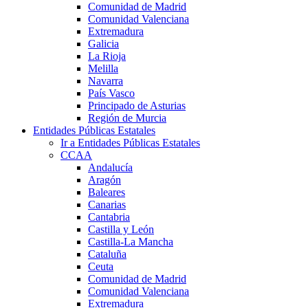
Comunidad de Madrid
Comunidad Valenciana
Extremadura
Galicia
La Rioja
Melilla
Navarra
País Vasco
Principado de Asturias
Región de Murcia
Entidades Públicas Estatales
Ir a Entidades Públicas Estatales
CCAA
Andalucía
Aragón
Baleares
Canarias
Cantabria
Castilla y León
Castilla-La Mancha
Cataluña
Ceuta
Comunidad de Madrid
Comunidad Valenciana
Extremadura