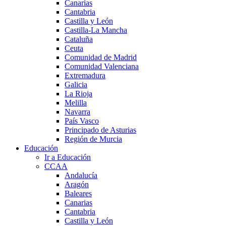
Canarias
Cantabria
Castilla y León
Castilla-La Mancha
Cataluña
Ceuta
Comunidad de Madrid
Comunidad Valenciana
Extremadura
Galicia
La Rioja
Melilla
Navarra
País Vasco
Principado de Asturias
Región de Murcia
Educación
Ir a Educación
CCAA
Andalucía
Aragón
Baleares
Canarias
Cantabria
Castilla y León