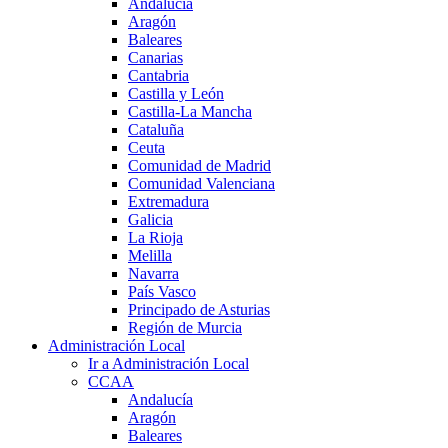
Andalucía
Aragón
Baleares
Canarias
Cantabria
Castilla y León
Castilla-La Mancha
Cataluña
Ceuta
Comunidad de Madrid
Comunidad Valenciana
Extremadura
Galicia
La Rioja
Melilla
Navarra
País Vasco
Principado de Asturias
Región de Murcia
Administración Local
Ir a Administración Local
CCAA
Andalucía
Aragón
Baleares