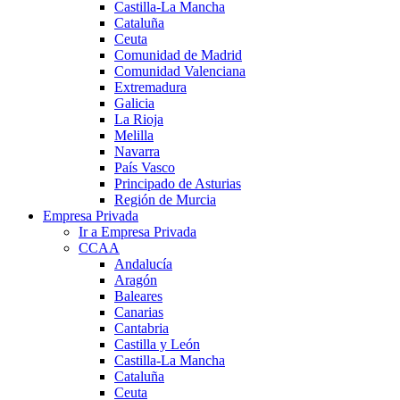
Castilla-La Mancha
Cataluña
Ceuta
Comunidad de Madrid
Comunidad Valenciana
Extremadura
Galicia
La Rioja
Melilla
Navarra
País Vasco
Principado de Asturias
Región de Murcia
Empresa Privada
Ir a Empresa Privada
CCAA
Andalucía
Aragón
Baleares
Canarias
Cantabria
Castilla y León
Castilla-La Mancha
Cataluña
Ceuta