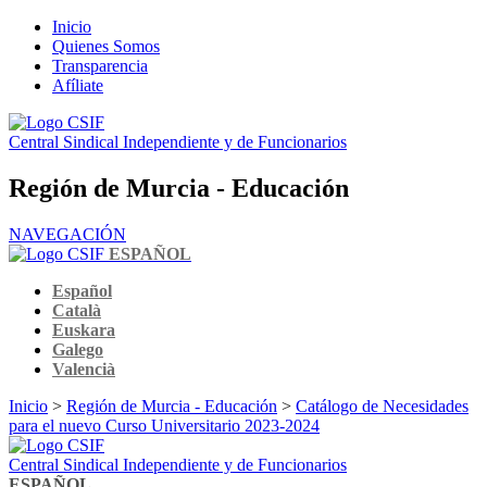
Inicio
Quienes Somos
Transparencia
Afíliate
Central Sindical Independiente y de Funcionarios
Región de Murcia - Educación
NAVEGACIÓN
ESPAÑOL
Español
Català
Euskara
Galego
Valencià
Inicio
>
Región de Murcia - Educación
>
Catálogo de Necesidades
para el nuevo Curso Universitario 2023-2024
Central Sindical Independiente y de Funcionarios
ESPAÑOL