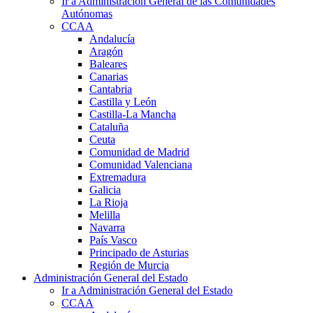
Ir a Administración General de las Comunidades
Autónomas
CCAA
Andalucía
Aragón
Baleares
Canarias
Cantabria
Castilla y León
Castilla-La Mancha
Cataluña
Ceuta
Comunidad de Madrid
Comunidad Valenciana
Extremadura
Galicia
La Rioja
Melilla
Navarra
País Vasco
Principado de Asturias
Región de Murcia
Administración General del Estado
Ir a Administración General del Estado
CCAA