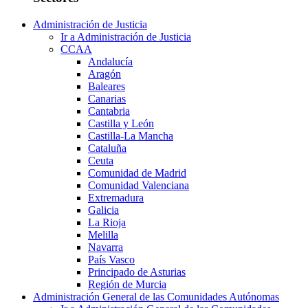
Administración de Justicia
Ir a Administración de Justicia
CCAA
Andalucía
Aragón
Baleares
Canarias
Cantabria
Castilla y León
Castilla-La Mancha
Cataluña
Ceuta
Comunidad de Madrid
Comunidad Valenciana
Extremadura
Galicia
La Rioja
Melilla
Navarra
País Vasco
Principado de Asturias
Región de Murcia
Administración General de las Comunidades Autónomas