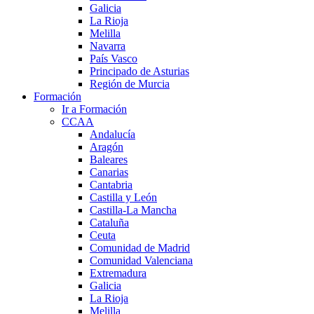
Galicia
La Rioja
Melilla
Navarra
País Vasco
Principado de Asturias
Región de Murcia
Formación
Ir a Formación
CCAA
Andalucía
Aragón
Baleares
Canarias
Cantabria
Castilla y León
Castilla-La Mancha
Cataluña
Ceuta
Comunidad de Madrid
Comunidad Valenciana
Extremadura
Galicia
La Rioja
Melilla