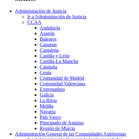
Administración de Justicia
Ir a Administración de Justicia
CCAA
Andalucía
Aragón
Baleares
Canarias
Cantabria
Castilla y León
Castilla-La Mancha
Cataluña
Ceuta
Comunidad de Madrid
Comunidad Valenciana
Extremadura
Galicia
La Rioja
Melilla
Navarra
País Vasco
Principado de Asturias
Región de Murcia
Administración General de las Comunidades Autónomas