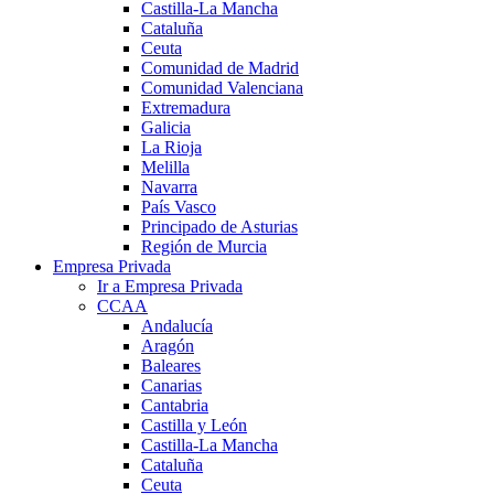
Castilla-La Mancha
Cataluña
Ceuta
Comunidad de Madrid
Comunidad Valenciana
Extremadura
Galicia
La Rioja
Melilla
Navarra
País Vasco
Principado de Asturias
Región de Murcia
Empresa Privada
Ir a Empresa Privada
CCAA
Andalucía
Aragón
Baleares
Canarias
Cantabria
Castilla y León
Castilla-La Mancha
Cataluña
Ceuta