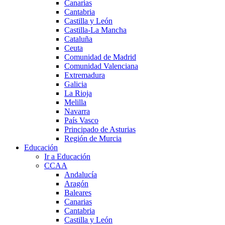
Canarias
Cantabria
Castilla y León
Castilla-La Mancha
Cataluña
Ceuta
Comunidad de Madrid
Comunidad Valenciana
Extremadura
Galicia
La Rioja
Melilla
Navarra
País Vasco
Principado de Asturias
Región de Murcia
Educación
Ir a Educación
CCAA
Andalucía
Aragón
Baleares
Canarias
Cantabria
Castilla y León