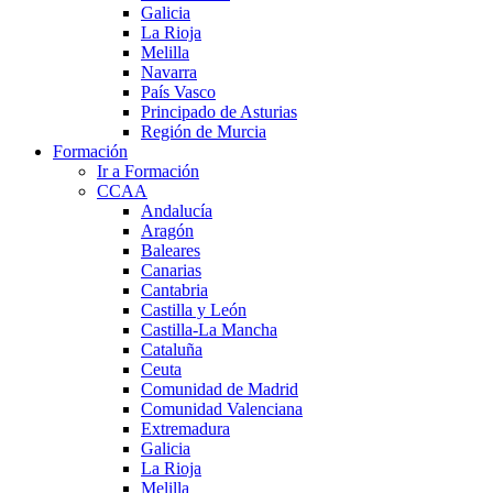
Galicia
La Rioja
Melilla
Navarra
País Vasco
Principado de Asturias
Región de Murcia
Formación
Ir a Formación
CCAA
Andalucía
Aragón
Baleares
Canarias
Cantabria
Castilla y León
Castilla-La Mancha
Cataluña
Ceuta
Comunidad de Madrid
Comunidad Valenciana
Extremadura
Galicia
La Rioja
Melilla