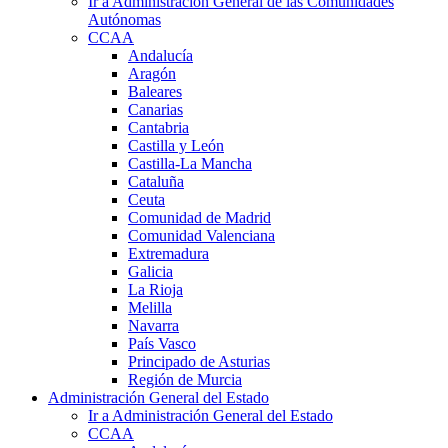
Ir a Administración General de las Comunidades
Autónomas
CCAA
Andalucía
Aragón
Baleares
Canarias
Cantabria
Castilla y León
Castilla-La Mancha
Cataluña
Ceuta
Comunidad de Madrid
Comunidad Valenciana
Extremadura
Galicia
La Rioja
Melilla
Navarra
País Vasco
Principado de Asturias
Región de Murcia
Administración General del Estado
Ir a Administración General del Estado
CCAA