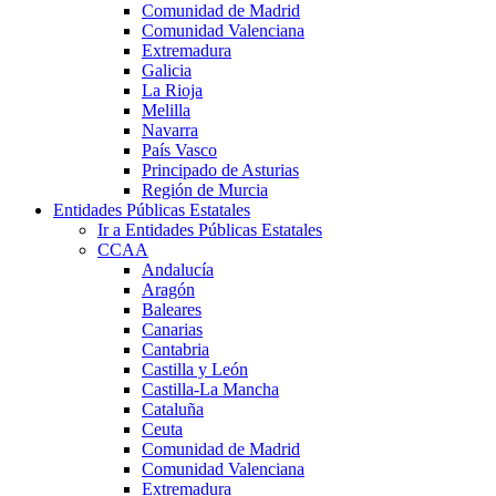
Comunidad de Madrid
Comunidad Valenciana
Extremadura
Galicia
La Rioja
Melilla
Navarra
País Vasco
Principado de Asturias
Región de Murcia
Entidades Públicas Estatales
Ir a Entidades Públicas Estatales
CCAA
Andalucía
Aragón
Baleares
Canarias
Cantabria
Castilla y León
Castilla-La Mancha
Cataluña
Ceuta
Comunidad de Madrid
Comunidad Valenciana
Extremadura