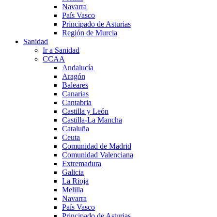
Navarra
País Vasco
Principado de Asturias
Región de Murcia
Sanidad
Ir a Sanidad
CCAA
Andalucía
Aragón
Baleares
Canarias
Cantabria
Castilla y León
Castilla-La Mancha
Cataluña
Ceuta
Comunidad de Madrid
Comunidad Valenciana
Extremadura
Galicia
La Rioja
Melilla
Navarra
País Vasco
Principado de Asturias