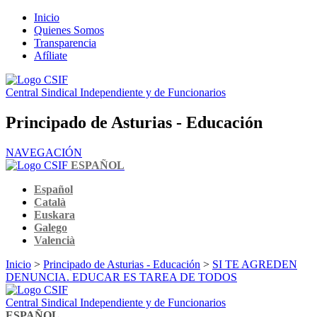
Inicio
Quienes Somos
Transparencia
Afíliate
Central Sindical Independiente y de Funcionarios
Principado de Asturias - Educación
NAVEGACIÓN
ESPAÑOL
Español
Català
Euskara
Galego
Valencià
Inicio
>
Principado de Asturias - Educación
>
SI TE AGREDEN
DENUNCIA. EDUCAR ES TAREA DE TODOS
Central Sindical Independiente y de Funcionarios
ESPAÑOL