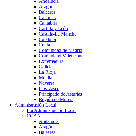
Andalucía
Aragón
Baleares
Canarias
Cantabria
Castilla y León
Castilla-La Mancha
Cataluña
Ceuta
Comunidad de Madrid
Comunidad Valenciana
Extremadura
Galicia
La Rioja
Melilla
Navarra
País Vasco
Principado de Asturias
Región de Murcia
Administración Local
Ir a Administración Local
CCAA
Andalucía
Aragón
Baleares