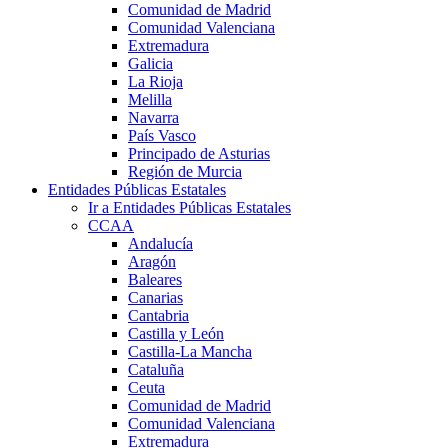
Comunidad de Madrid
Comunidad Valenciana
Extremadura
Galicia
La Rioja
Melilla
Navarra
País Vasco
Principado de Asturias
Región de Murcia
Entidades Públicas Estatales
Ir a Entidades Públicas Estatales
CCAA
Andalucía
Aragón
Baleares
Canarias
Cantabria
Castilla y León
Castilla-La Mancha
Cataluña
Ceuta
Comunidad de Madrid
Comunidad Valenciana
Extremadura