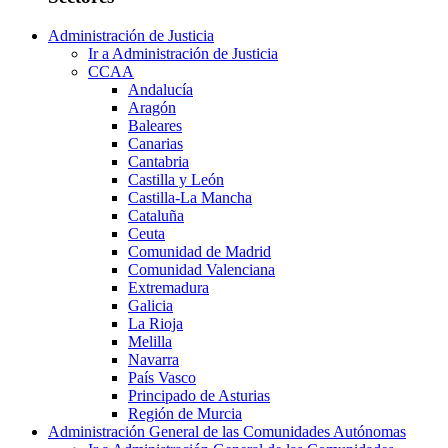
Administración de Justicia
Ir a Administración de Justicia
CCAA
Andalucía
Aragón
Baleares
Canarias
Cantabria
Castilla y León
Castilla-La Mancha
Cataluña
Ceuta
Comunidad de Madrid
Comunidad Valenciana
Extremadura
Galicia
La Rioja
Melilla
Navarra
País Vasco
Principado de Asturias
Región de Murcia
Administración General de las Comunidades Autónomas