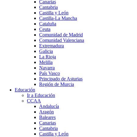
Canarias
Cantabria
Castilla y León
Castilla-La Mancha
Cataluña
Ceuta
Comunidad de Madrid
Comunidad Valenciana
Extremadura
Galicia
La Rioja
Melilla
Navarra
País Vasco
Principado de Asturias
Región de Murcia
Educación
Ir a Educación
CCAA
Andalucía
Aragón
Baleares
Canarias
Cantabria
Castilla y León