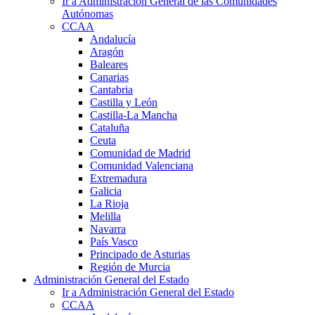
Ir a Administración General de las Comunidades
Autónomas
CCAA
Andalucía
Aragón
Baleares
Canarias
Cantabria
Castilla y León
Castilla-La Mancha
Cataluña
Ceuta
Comunidad de Madrid
Comunidad Valenciana
Extremadura
Galicia
La Rioja
Melilla
Navarra
País Vasco
Principado de Asturias
Región de Murcia
Administración General del Estado
Ir a Administración General del Estado
CCAA