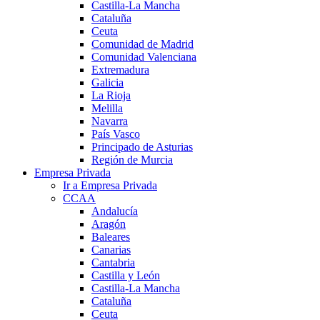
Castilla-La Mancha
Cataluña
Ceuta
Comunidad de Madrid
Comunidad Valenciana
Extremadura
Galicia
La Rioja
Melilla
Navarra
País Vasco
Principado de Asturias
Región de Murcia
Empresa Privada
Ir a Empresa Privada
CCAA
Andalucía
Aragón
Baleares
Canarias
Cantabria
Castilla y León
Castilla-La Mancha
Cataluña
Ceuta