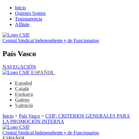
Inicio
Quienes Somos
Transparencia
Afíliate
Central Sindical Independiente y de Funcionarios
País Vasco
NAVEGACIÓN
ESPAÑOL
Español
Català
Euskara
Galego
Valencià
Inicio
>
País Vasco
>
CSIF: CRITERIOS GENERALES PARA
LA PROMOCIÓN INTERNA
Central Sindical Independiente y de Funcionarios
ESPAÑOL