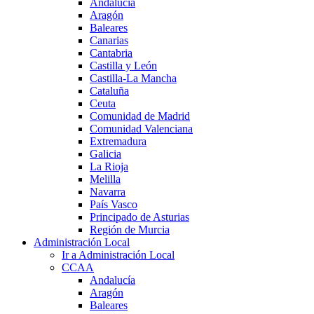
Andalucía
Aragón
Baleares
Canarias
Cantabria
Castilla y León
Castilla-La Mancha
Cataluña
Ceuta
Comunidad de Madrid
Comunidad Valenciana
Extremadura
Galicia
La Rioja
Melilla
Navarra
País Vasco
Principado de Asturias
Región de Murcia
Administración Local
Ir a Administración Local
CCAA
Andalucía
Aragón
Baleares