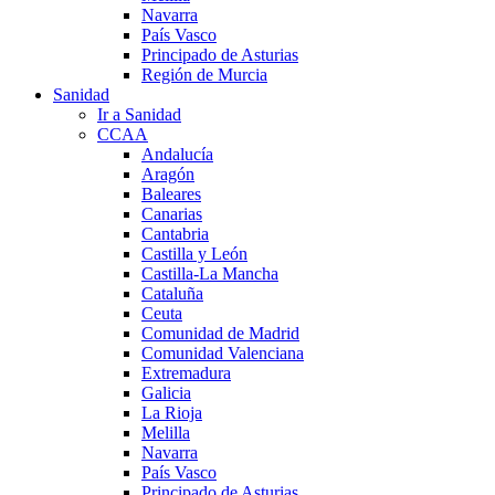
Navarra
País Vasco
Principado de Asturias
Región de Murcia
Sanidad
Ir a Sanidad
CCAA
Andalucía
Aragón
Baleares
Canarias
Cantabria
Castilla y León
Castilla-La Mancha
Cataluña
Ceuta
Comunidad de Madrid
Comunidad Valenciana
Extremadura
Galicia
La Rioja
Melilla
Navarra
País Vasco
Principado de Asturias