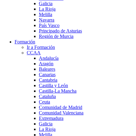
Galicia
La Rioja
Melilla
Navarra
País Vasco
Principado de Asturias
Región de Murcia
Formación
Ir a Formación
CCAA
Andalucía
Aragón
Baleares
Canarias
Cantabria
Castilla y León
Castilla-La Mancha
Cataluña
Ceuta
Comunidad de Madrid
Comunidad Valenciana
Extremadura
Galicia
La Rioja
Melilla