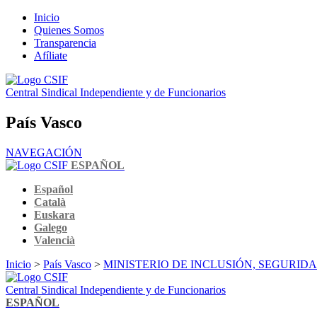
Inicio
Quienes Somos
Transparencia
Afíliate
Central Sindical Independiente y de Funcionarios
País Vasco
NAVEGACIÓN
ESPAÑOL
Español
Català
Euskara
Galego
Valencià
Inicio
>
País Vasco
>
MINISTERIO DE INCLUSIÓN, SEGURID
Central Sindical Independiente y de Funcionarios
ESPAÑOL