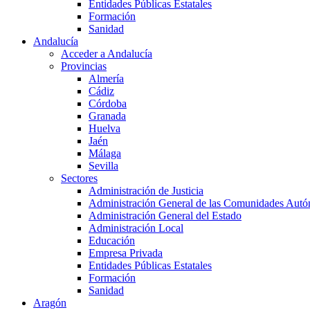
Entidades Públicas Estatales
Formación
Sanidad
Andalucía
Acceder a Andalucía
Provincias
Almería
Cádiz
Córdoba
Granada
Huelva
Jaén
Málaga
Sevilla
Sectores
Administración de Justicia
Administración General de las Comunidades Aut
Administración General del Estado
Administración Local
Educación
Empresa Privada
Entidades Públicas Estatales
Formación
Sanidad
Aragón