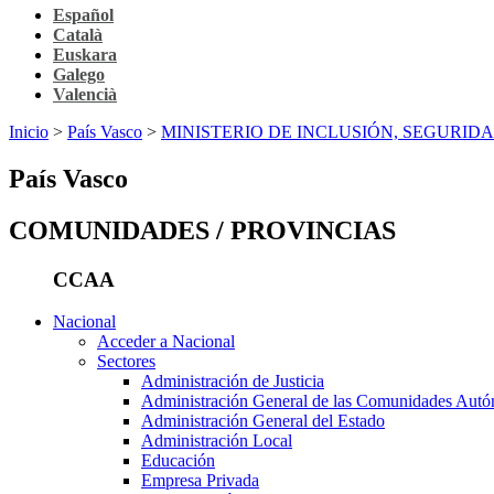
Español
Català
Euskara
Galego
Valencià
Inicio
>
País Vasco
>
MINISTERIO DE INCLUSIÓN, SEGURID
País Vasco
COMUNIDADES / PROVINCIAS
CCAA
Nacional
Acceder a Nacional
Sectores
Administración de Justicia
Administración General de las Comunidades Aut
Administración General del Estado
Administración Local
Educación
Empresa Privada