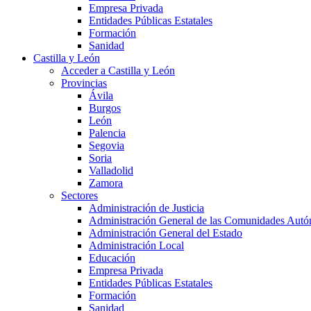
Empresa Privada
Entidades Públicas Estatales
Formación
Sanidad
Castilla y León
Acceder a Castilla y León
Provincias
Ávila
Burgos
León
Palencia
Segovia
Soria
Valladolid
Zamora
Sectores
Administración de Justicia
Administración General de las Comunidades Aut
Administración General del Estado
Administración Local
Educación
Empresa Privada
Entidades Públicas Estatales
Formación
Sanidad