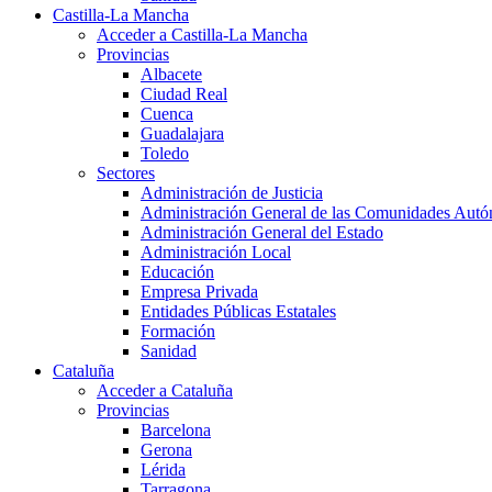
Castilla-La Mancha
Acceder a Castilla-La Mancha
Provincias
Albacete
Ciudad Real
Cuenca
Guadalajara
Toledo
Sectores
Administración de Justicia
Administración General de las Comunidades Aut
Administración General del Estado
Administración Local
Educación
Empresa Privada
Entidades Públicas Estatales
Formación
Sanidad
Cataluña
Acceder a Cataluña
Provincias
Barcelona
Gerona
Lérida
Tarragona